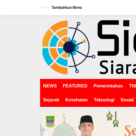
L
Tambahkan Menu
e
w
tutup
a
t
i
k
e
k
o
n
t
e
n
NEWS
FEATURED
Pemerintahan
TNI
Sejarah
Kesehatan
Teknologi
Sosial