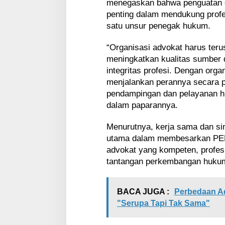
menegaskan bahwa penguatan o
t
penting dalam mendukung profe
e
g
satu unsur penegak hukum.
i
s
“Organisasi advokat harus terus
d
meningkatkan kualitas sumber 
a
integritas profesi. Dengan orga
n
menjalankan perannya secara 
P
e
pendampingan dan pelayanan h
l
dalam paparannya.
a
y
Menurutnya, kerja sama dan sin
a
utama dalam membesarkan PER
n
a
advokat yang kompeten, profe
n
tantangan perkembangan hukum
H
u
k
BACA JUGA :
Perbedaan A
u
"Serupa Tapi Tak Sama"
m