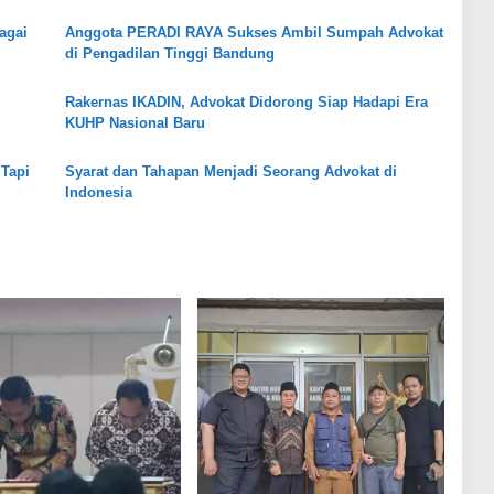
agai
Anggota PERADI RAYA Sukses Ambil Sumpah Advokat
di Pengadilan Tinggi Bandung
Rakernas IKADIN, Advokat Didorong Siap Hadapi Era
KUHP Nasional Baru
Tapi
Syarat dan Tahapan Menjadi Seorang Advokat di
Indonesia