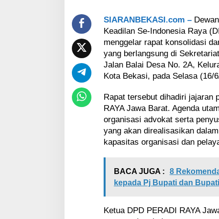
a
r
SIARANBEKASI.com –
Dewan 
a
t
Keadilan Se-Indonesia Raya 
M
menggelar rapat konsolidasi da
a
yang berlangsung di Sekretar
t
Jalan Balai Desa No. 2A, Kelur
a
Kota Bekasi, pada Selasa (16/6
n
g
k
Rapat tersebut dihadiri jajar
a
RAYA Jawa Barat. Agenda uta
n
organisasi advokat serta penyu
P
yang akan direalisasikan dala
r
o
kapasitas organisasi dan pela
g
r
a
BACA JUGA :
8 Rekomenda
m
kepada Pj Bupati dan Bupati
S
t
r
Ketua DPD PERADI RAYA Jawa B
a