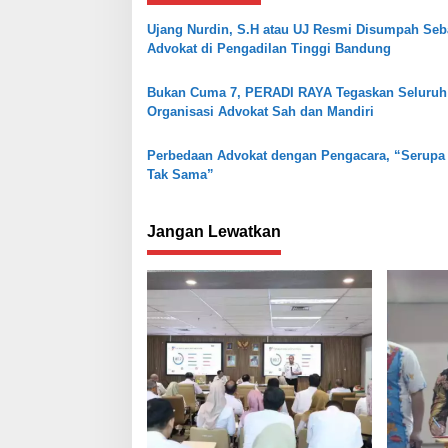
a
Ujang Nurdin, S.H atau UJ Resmi Disumpah Seb
s
Advokat di Pengadilan Tinggi Bandung
i
Bukan Cuma 7, PERADI RAYA Tegaskan Seluruh
p
Organisasi Advokat Sah dan Mandiri
o
s
Perbedaan Advokat dengan Pengacara, “Serupa 
Tak Sama”
Jangan Lewatkan