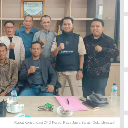
Rapat Konsolidasi DPD Peradi Raya Jawa Barat. (Dok: Istimewa)