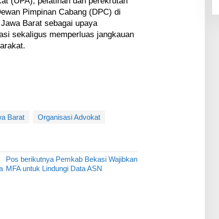
at (UPA), pelatihan dan perekrutan
 Dewan Pimpinan Cabang (DPC) di
i Jawa Barat sebagai upaya
asi sekaligus memperluas jangkauan
arakat.
a Barat
Organisasi Advokat
Pos berikutnya
Pemkab Bekasi Wajibkan
a
MFA untuk Lindungi Data ASN