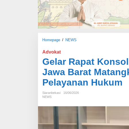
Homepage
/
NEWS
G
e
l
Advokat
a
Gelar Rapat Konso
r
R
Jawa Barat Matang
a
p
Pelayanan Hukum
a
t
Siaranbekasi
16/06/2026
K
NEWS
o
n
s
o
l
i