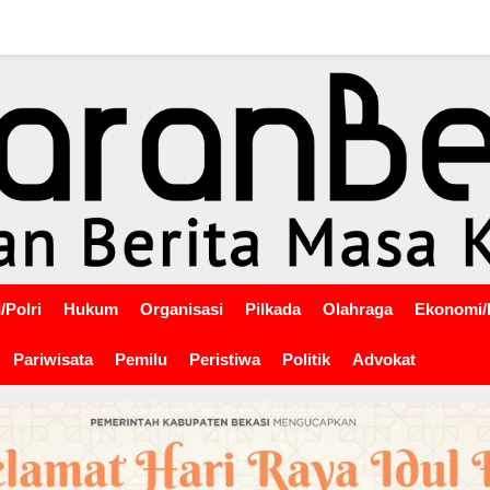
/Polri
Hukum
Organisasi
Pilkada
Olahraga
Ekonomi/
Pariwisata
Pemilu
Peristiwa
Politik
Advokat