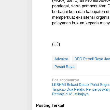
(PKPA) dan Ujian Profesi Advok
paralegal, serta pembentukan
berbagai kota dan kabupaten d
memperkuat eksistensi organis
pelayanan hukum kepada masy
(UJ)
Advokat
DPD Peradi Raya Jaw
Peradi Raya
N
Pos sebelumnya
LKBHMI Bekasi Desak Polisi Seger
a
Tangkap Dua Pelaku Pengeroyokan
v
Remaja di Mustikajaya
i
Posting Terkait
g