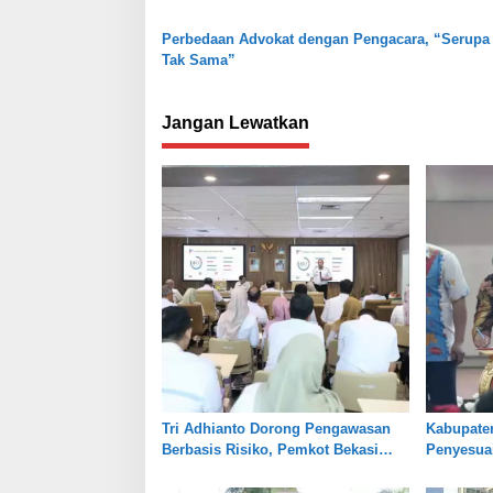
o
s
Perbedaan Advokat dengan Pengacara, “Serupa 
Tak Sama”
Jangan Lewatkan
Tri Adhianto Dorong Pengawasan
Kabupate
Berbasis Risiko, Pemkot Bekasi
Penyesuai
Perkuat Tata Kelola
Jaga Kes
Pertanian