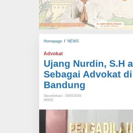
Homepage
/
NEWS
U
j
a
Advokat
n
Ujang Nurdin, S.H
g
N
Sebagai Advokat di
u
r
Bandung
d
i
Siaranbekasi
09/05/2026
n
NEWS
,
S
.
H
a
t