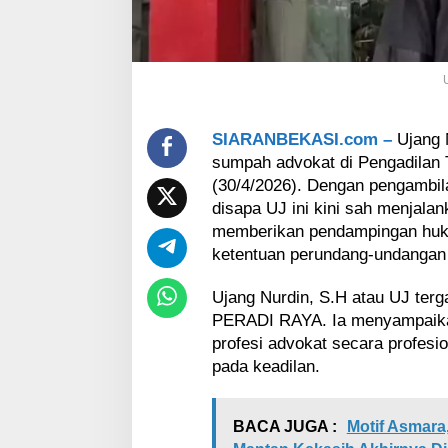
i
A
d
v
o
k
a
t
SIARANBEKASI.com –
Ujang 
d
sumpah advokat di Pengadilan
i
(30/4/2026). Dengan pengambil
P
disapa UJ ini kini sah menjalan
e
memberikan pendampingan huk
n
g
ketentuan perundang-undangan 
a
d
Ujang Nurdin, S.H atau UJ ter
i
PERADI RAYA. Ia menyampaika
l
profesi advokat secara profesio
a
n
pada keadilan.
T
i
n
BACA JUGA :
Motif Asmara,
g