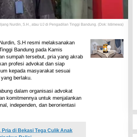
Ujang Nurdin, S.H., atau UJ di Pengadilan Tinggi Bandung. (Dok: Istimewa)
Nurdin, S.H resmi melaksanakan
 Tinggi Bandung pada Kamis
an sumpah tersebut, pria yang akrab
kan profesi advokat dan siap
um kepada masyarakat sesuai
yang berlaku.
gabung dalam organisasi advokat
n komitmennya untuk menjalankan
nal, independen, dan berorientasi
 Pria di Bekasi Tega Culik Anak