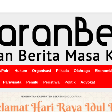
/Polri
Hukum
Organisasi
Pilkada
Olahraga
Ekonomi/
Pariwisata
Pemilu
Peristiwa
Politik
Advokat