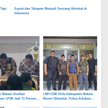
Tapi
Syarat dan Tahapan Menjadi Seorang Advokat di
Indonesia
n Bekasi Usulkan
LBH ICMI Orda Kabupaten Bekasi
an LP2B Jadi 71 Persen,
Resmi Dibentuk, Fokus Edukasi
eimbangan Industri dan
dan Pendampingan Hukum