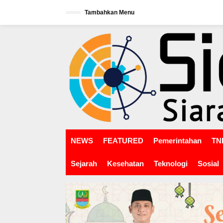
L
Tambahkan Menu
e
w
tutup
a
t
i
k
e
k
o
n
t
e
n
NEWS
FEATURED
Pemerintahan
TNI
Sejarah
Kesehatan
Teknologi
Sosial