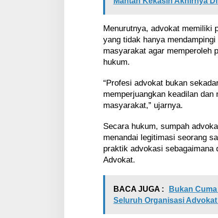
Mantan Kekasih Akhirnya Dir
g
i
B
Menurutnya, advokat memiliki 
a
yang tidak hanya mendampingi k
n
masyarakat agar memperoleh pe
d
u
hukum.
n
g
“Profesi advokat bukan sekadar
memperjuangkan keadilan dan
masyarakat,” ujarnya.
Secara hukum, sumpah advokat
menandai legitimasi seorang s
praktik advokasi sebagaimana
Advokat.
BACA JUGA :
Bukan Cuma 
Seluruh Organisasi Advokat