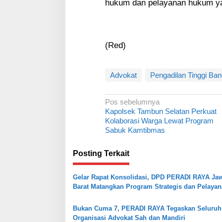
hukum dan pelayanan hukum yan
(Red)
Advokat
Pengadilan Tinggi Ba
N
Pos sebelumnya
Kapolsek Tambun Selatan Perkuat
a
Kolaborasi Warga Lewat Program
v
Sabuk Kamtibmas
i
Posting Terkait
g
a
Gelar Rapat Konsolidasi, DPD PERADI RAYA Ja
s
Barat Matangkan Program Strategis dan Pelaya
Hukum
i
Bukan Cuma 7, PERADI RAYA Tegaskan Seluruh
p
Organisasi Advokat Sah dan Mandiri