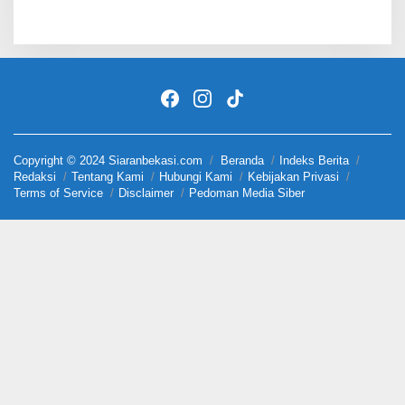
Copyright © 2024 Siaranbekasi.com
Beranda
Indeks Berita
Redaksi
Tentang Kami
Hubungi Kami
Kebijakan Privasi
Terms of Service
Disclaimer
Pedoman Media Siber