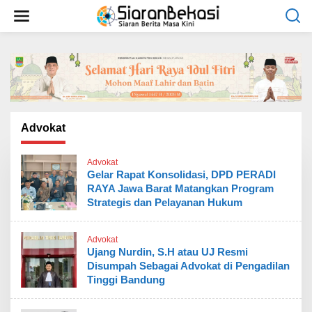
L
e
w
a
t
i
k
e
k
o
Advokat
n
t
Advokat
e
Gelar Rapat Konsolidasi, DPD PERADI
n
RAYA Jawa Barat Matangkan Program
Strategis dan Pelayanan Hukum
Advokat
Ujang Nurdin, S.H atau UJ Resmi
Disumpah Sebagai Advokat di Pengadilan
Tinggi Bandung