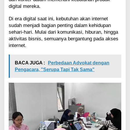
o
digital mereka.
n
e
Di era digital saat ini, kebutuhan akan internet
T
sudah menjadi bagian penting dalam kehidupan
e
r
sehari-hari. Mulai dari komunikasi, hiburan, hingga
p
aktivitas bisnis, semuanya bergantung pada akses
e
internet.
r
c
a
BACA JUGA :
Perbedaan Advokat dengan
y
Pengacara, "Serupa Tapi Tak Sama"
a
H
e
x
a
D
a
t
a