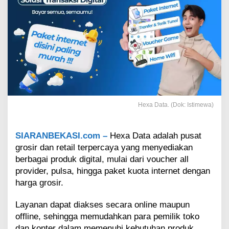
e
r
n
e
t
d
a
n
A
c
c
Hexa Data. (Dok: Istimewa)
e
s
o
SIARANBEKASI.com –
Hexa Data adalah pusat
r
grosir dan retail terpercaya yang menyediakan
i
e
berbagai produk digital, mulai dari voucher all
s
provider, pulsa, hingga paket kuota internet dengan
H
harga grosir.
a
n
Layanan dapat diakses secara online maupun
d
offline, sehingga memudahkan para pemilik toko
p
h
dan konter dalam memenuhi kebutuhan produk