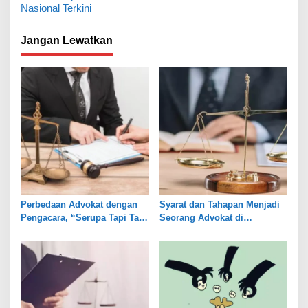
Nasional Terkini
i
g
Jangan Lewatkan
a
s
i
p
o
s
Perbedaan Advokat dengan
Syarat dan Tahapan Menjadi
Pengacara, “Serupa Tapi Tak
Seorang Advokat di
Sama”
Indonesia