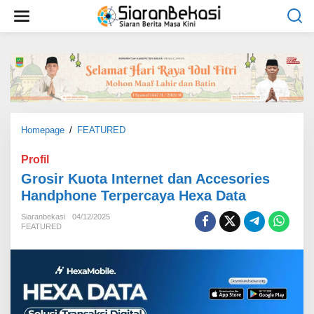
L
e
w
a
t
i
k
e
k
o
Homepage
/
FEATURED
G
n
r
t
o
Profil
e
s
Grosir Kuota Internet dan Accesories
n
i
Handphone Terpercaya Hexa Data
r
K
Siaranbekasi
04/12/2025
u
FEATURED
o
t
a
I
n
t