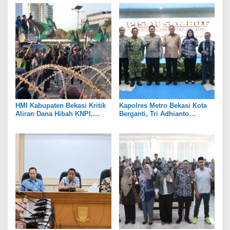
HMI Kabupaten Bekasi Kritik
Kapolres Metro Bekasi Kota
Aliran Dana Hibah KNPI,
Berganti, Tri Adhianto
Tekankan Transparansi
Tekankan Penguatan Sinergi