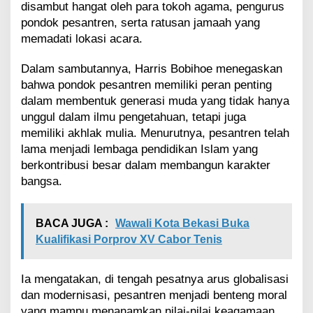
disambut hangat oleh para tokoh agama, pengurus
i
pondok pesantren, serta ratusan jamaah yang
s
C
memadati lokasi acara.
e
t
Dalam sambutannya, Harris Bobihoe menegaskan
a
bahwa pondok pesantren memiliki peran penting
k
dalam membentuk generasi muda yang tidak hanya
G
e
unggul dalam ilmu pengetahuan, tetapi juga
n
memiliki akhlak mulia. Menurutnya, pesantren telah
e
lama menjadi lembaga pendidikan Islam yang
r
berkontribusi besar dalam membangun karakter
a
bangsa.
s
i
C
e
BACA JUGA :
Wawali Kota Bekasi Buka
r
Kualifikasi Porprov XV Cabor Tenis
d
a
s
Ia mengatakan, di tengah pesatnya arus globalisasi
d
dan modernisasi, pesantren menjadi benteng moral
a
yang mampu menanamkan nilai-nilai keagamaan