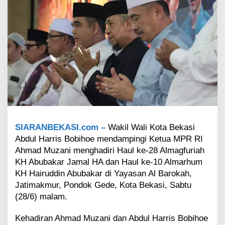
P
e
s
a
n
t
r
e
n
B
e
r
p
e
SIARANBEKASI.com –
Wakil Wali Kota Bekasi
r
Abdul Harris Bobihoe mendampingi Ketua MPR RI
a
Ahmad Muzani menghadiri Haul ke-28 Almagfuriah
n
KH Abubakar Jamal HA dan Haul ke-10 Almarhum
S
KH Hairuddin Abubakar di Yayasan Al Barokah,
t
r
Jatimakmur, Pondok Gede, Kota Bekasi, Sabtu
a
(28/6) malam.
t
e
Kehadiran Ahmad Muzani dan Abdul Harris Bobihoe
g