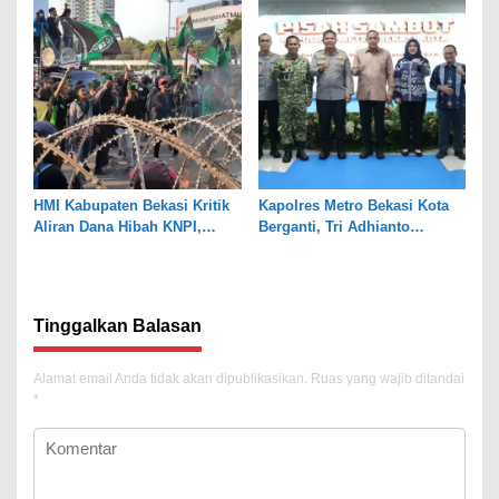
HMI Kabupaten Bekasi Kritik
Kapolres Metro Bekasi Kota
Aliran Dana Hibah KNPI,
Berganti, Tri Adhianto
Tekankan Transparansi
Tekankan Penguatan Sinergi
Tinggalkan Balasan
Alamat email Anda tidak akan dipublikasikan.
Ruas yang wajib ditandai
*