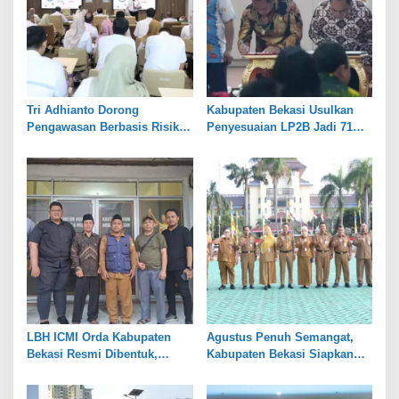
Tri Adhianto Dorong
Kabupaten Bekasi Usulkan
Pengawasan Berbasis Risiko,
Penyesuaian LP2B Jadi 71
Pemkot Bekasi Perkuat Tata
Persen, Jaga Keseimbangan
Kelola
Industri dan Pertanian
LBH ICMI Orda Kabupaten
Agustus Penuh Semangat,
Bekasi Resmi Dibentuk,
Kabupaten Bekasi Siapkan
Fokus Edukasi dan
Rangkaian Peringatan Tiga
Pendampingan Hukum
Hari Besar