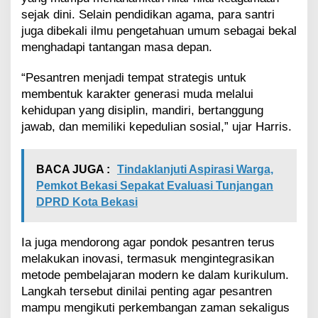
n
sejak dini. Selain pendidikan agama, para santri
B
e
juga dibekali ilmu pengetahuan umum sebagai bekal
r
menghadapi tantangan masa depan.
a
k
“Pesantren menjadi tempat strategis untuk
h
membentuk karakter generasi muda melalui
l
a
kehidupan yang disiplin, mandiri, bertanggung
k
jawab, dan memiliki kepedulian sosial,” ujar Harris.
BACA JUGA :
Tindaklanjuti Aspirasi Warga,
Pemkot Bekasi Sepakat Evaluasi Tunjangan
DPRD Kota Bekasi
Ia juga mendorong agar pondok pesantren terus
melakukan inovasi, termasuk mengintegrasikan
metode pembelajaran modern ke dalam kurikulum.
Langkah tersebut dinilai penting agar pesantren
mampu mengikuti perkembangan zaman sekaligus