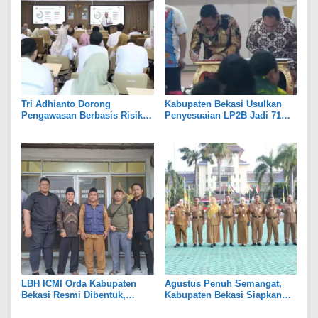
Tri Adhianto Dorong
Kabupaten Bekasi Usulkan
Pengawasan Berbasis Risiko,
Penyesuaian LP2B Jadi 71
Pemkot Bekasi Perkuat Tata
Persen, Jaga Keseimbangan
Kelola
Industri dan Pertanian
LBH ICMI Orda Kabupaten
Agustus Penuh Semangat,
Bekasi Resmi Dibentuk,
Kabupaten Bekasi Siapkan
Fokus Edukasi dan
Rangkaian Peringatan Tiga
Pendampingan Hukum
Hari Besar