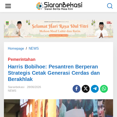
L
e
w
a
t
i
k
e
k
o
Homepage
/
NEWS
H
n
a
t
r
Pemerintahan
e
r
Harris Bobihoe: Pesantren Berperan
n
i
Strategis Cetak Generasi Cerdas dan
s
Berakhlak
B
o
Siaranbekasi
28/06/2026
b
NEWS
i
h
o
e
: