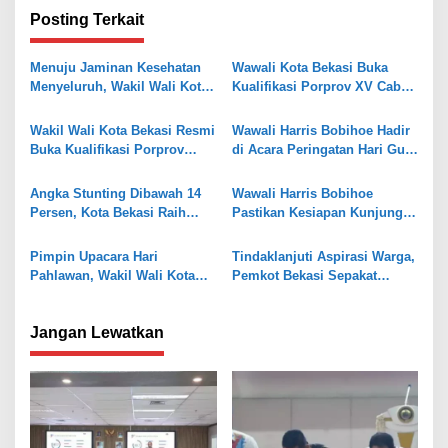
i
Posting Terkait
g
a
Menuju Jaminan Kesehatan
Wawali Kota Bekasi Buka
s
Menyeluruh, Wakil Wali Kota
Kualifikasi Porprov XV Cabor
Bekasi Hadiri Pencanangan
Tenis
i
UHC Tahun 2026
Wakil Wali Kota Bekasi Resmi
Wawali Harris Bobihoe Hadir
p
Buka Kualifikasi Porprov
di Acara Peringatan Hari Guru
o
Jabar Cabor Para Motor
Nasional
s
Angka Stunting Dibawah 14
Wawali Harris Bobihoe
Persen, Kota Bekasi Raih
Pastikan Kesiapan Kunjungan
Terbaik Ketiga Percepatan
Presiden RI ke SMPN 4 Kota
Penurunan Stunting
Bekasi
Pimpin Upacara Hari
Tindaklanjuti Aspirasi Warga,
Pahlawan, Wakil Wali Kota
Pemkot Bekasi Sepakat
Bekasi Ajak Generasi Muda
Evaluasi Tunjangan DPRD
Refleksikan Semangat
Kota Bekasi
Jangan Lewatkan
Perjuangan