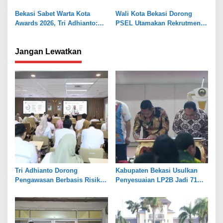
Sumur Batu
BPS
Bekasi Sabet Warta Kota
Wali Kota Bekasi Dorong
Awards 2026, Tri Adhianto:
PSEL Utamakan Rekrutmen
Jadi Pelecut Tingkatkan
Tenaga Kerja Lokal
Pelayanan
Jangan Lewatkan
Tri Adhianto Dorong
Kabupaten Bekasi Usulkan
Pengawasan Berbasis Risiko,
Penyesuaian LP2B Jadi 71
Pemkot Bekasi Perkuat Tata
Persen, Jaga Keseimbangan
Kelola
Industri dan Pertanian