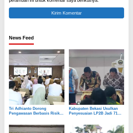
peramban ini untuk komentar saya berikutnya.
News Feed
Tri Adhianto Dorong
Kabupaten Bekasi Usulkan
Pengawasan Berbasis Risiko,
Penyesuaian LP2B Jadi 71
Pemkot Bekasi Perkuat Tata
Persen, Jaga Keseimbangan
Kelola
Industri dan Pertanian