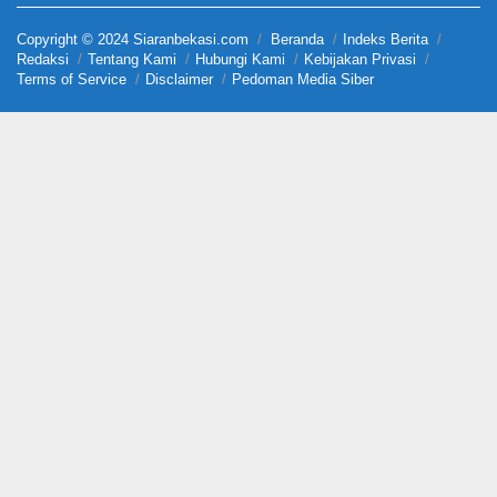
Copyright © 2024 Siaranbekasi.com
Beranda
Indeks Berita
Redaksi
Tentang Kami
Hubungi Kami
Kebijakan Privasi
Terms of Service
Disclaimer
Pedoman Media Siber