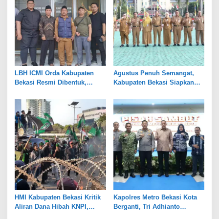
LBH ICMI Orda Kabupaten
Agustus Penuh Semangat,
Bekasi Resmi Dibentuk,
Kabupaten Bekasi Siapkan
Fokus Edukasi dan
Rangkaian Peringatan Tiga
Pendampingan Hukum
Hari Besar
HMI Kabupaten Bekasi Kritik
Kapolres Metro Bekasi Kota
Aliran Dana Hibah KNPI,
Berganti, Tri Adhianto
Tekankan Transparansi
Tekankan Penguatan Sinergi