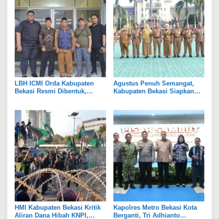
LBH ICMI Orda Kabupaten
Agustus Penuh Semangat,
Bekasi Resmi Dibentuk,
Kabupaten Bekasi Siapkan
Fokus Edukasi dan
Rangkaian Peringatan Tiga
Pendampingan Hukum
Hari Besar
HMI Kabupaten Bekasi Kritik
Kapolres Metro Bekasi Kota
Aliran Dana Hibah KNPI,
Berganti, Tri Adhianto