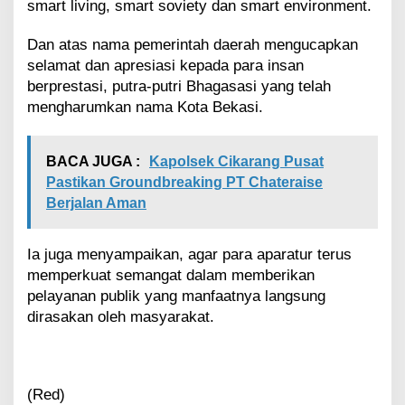
p
smart living, smart soviety dan smart environment.
a
t
Dan atas nama pemerintah daerah mengucapkan
a
selamat dan apresiasi kepada para insan
n
berprestasi, putra-putri Bhagasasi yang telah
P
e
mengharumkan nama Kota Bekasi.
n
u
r
BACA JUGA :
Kapolsek Cikarang Pusat
u
Pastikan Groundbreaking PT Chateraise
n
Berjalan Aman
a
n
S
Ia juga menyampaikan, agar para aparatur terus
t
memperkuat semangat dalam memberikan
u
n
pelayanan publik yang manfaatnya langsung
t
dirasakan oleh masyarakat.
i
n
g
(Red)