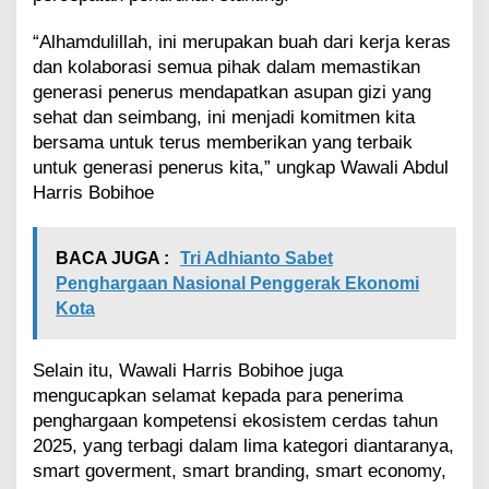
i
R
“Alhamdulillah, ini merupakan buah dari kerja keras
a
dan kolaborasi semua pihak dalam memastikan
i
generasi penerus mendapatkan asupan gizi yang
h
sehat dan seimbang, ini menjadi komitmen kita
T
e
bersama untuk terus memberikan yang terbaik
r
untuk generasi penerus kita,” ungkap Wawali Abdul
b
Harris Bobihoe
a
i
k
BACA JUGA :
Tri Adhianto Sabet
K
Penghargaan Nasional Penggerak Ekonomi
e
t
Kota
i
g
a
Selain itu, Wawali Harris Bobihoe juga
P
mengucapkan selamat kepada para penerima
e
penghargaan kompetensi ekosistem cerdas tahun
r
2025, yang terbagi dalam lima kategori diantaranya,
c
smart goverment, smart branding, smart economy,
e