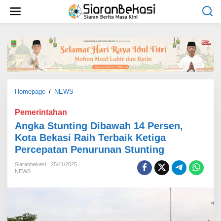
L
e
w
a
t
i
k
e
k
o
Homepage
/
NEWS
A
n
n
t
g
Pemerintahan
e
k
Angka Stunting Dibawah 14 Persen,
n
a
Kota Bekasi Raih Terbaik Ketiga
S
Percepatan Penurunan Stunting
t
u
Siaranbekasi
25/11/2025
n
NEWS
t
i
n
g
D