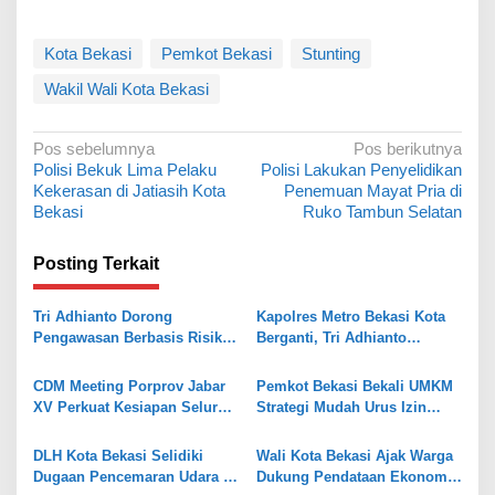
Kota Bekasi
Pemkot Bekasi
Stunting
Wakil Wali Kota Bekasi
N
Pos sebelumnya
Pos berikutnya
Polisi Bekuk Lima Pelaku
Polisi Lakukan Penyelidikan
a
Kekerasan di Jatiasih Kota
Penemuan Mayat Pria di
v
Bekasi
Ruko Tambun Selatan
i
Posting Terkait
g
a
Tri Adhianto Dorong
Kapolres Metro Bekasi Kota
s
Pengawasan Berbasis Risiko,
Berganti, Tri Adhianto
Pemkot Bekasi Perkuat Tata
Tekankan Penguatan Sinergi
i
Kelola
CDM Meeting Porprov Jabar
Pemkot Bekasi Bekali UMKM
p
XV Perkuat Kesiapan Seluruh
Strategi Mudah Urus Izin
o
Kontingen Writing
BPOM
s
DLH Kota Bekasi Selidiki
Wali Kota Bekasi Ajak Warga
Dugaan Pencemaran Udara di
Dukung Pendataan Ekonomi