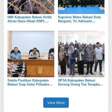
HMI Kabupaten Bekasi Kritik
Kapolres Metro Bekasi Kota
Aliran Dana Hibah KNPI,
Berganti, Tri Adhianto
Tekankan Transparansi
Tekankan Penguatan Sinergi
Sekda Pastikan Kabupaten
DP3A Kabupaten Bekasi
Bekasi Siap Gelar Pilkades
Dorong Orang Tua Terapkan
Serentak 2026
Pola Asuh Digital untuk
Lindungi Anak
View More