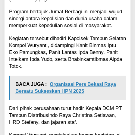
a
m
Program bertajuk Jumat Berbagi ini menjadi wujud
b
sinergi antara kepolisian dan dunia usaha dalam
u
memperkuat kepedulian sosial di masyarakat.
n
D
Kegiatan tersebut dihadiri Kapolsek Tambun Selatan
i
s
Kompol Wuryanti, didampingi Kanit Binmas Iptu
t
Eko Pamungkas, Panit Lantas Ipda Benny, Panit
r
Intelkam Ipda Yudo, serta Bhabinkamtibmas Aipda
i
Totok.
b
u
s
i
BACA JUGA :
Organisasi Pers Bekasi Raya
n
Bersatu Sukseskan HPN 2025
d
o
B
Dari pihak perusahaan turut hadir Kepala DCM PT
a
Tambun Distribusindo Raya Christina Setiawan,
n
HRD Stefany, dan jajaran staf.
t
u