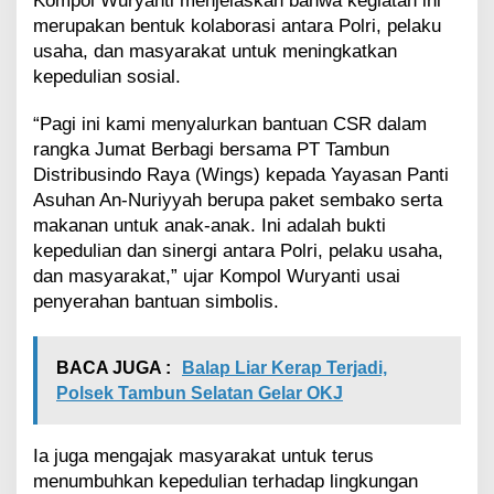
Kompol Wuryanti menjelaskan bahwa kegiatan ini
P
a
merupakan bentuk kolaborasi antara Polri, pelaku
n
usaha, dan masyarakat untuk meningkatkan
t
kepedulian sosial.
i
A
“Pagi ini kami menyalurkan bantuan CSR dalam
s
rangka Jumat Berbagi bersama PT Tambun
u
h
Distribusindo Raya (Wings) kepada Yayasan Panti
a
Asuhan An-Nuriyyah berupa paket sembako serta
n
makanan untuk anak-anak. Ini adalah bukti
A
kepedulian dan sinergi antara Polri, pelaku usaha,
n
-
dan masyarakat,” ujar Kompol Wuryanti usai
N
penyerahan bantuan simbolis.
u
r
i
BACA JUGA :
Balap Liar Kerap Terjadi,
y
Polsek Tambun Selatan Gelar OKJ
y
a
h
Ia juga mengajak masyarakat untuk terus
menumbuhkan kepedulian terhadap lingkungan