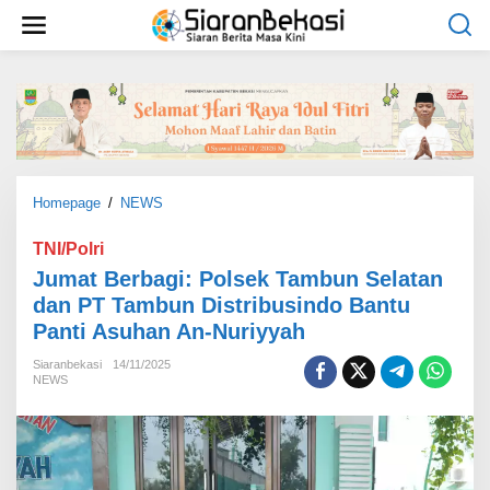
L
e
w
a
t
i
k
e
k
o
Homepage
/
NEWS
J
n
u
t
m
TNI/Polri
e
a
Jumat Berbagi: Polsek Tambun Selatan
n
t
dan PT Tambun Distribusindo Bantu
B
Panti Asuhan An-Nuriyyah
e
r
Siaranbekasi
14/11/2025
b
NEWS
a
g
i
:
P