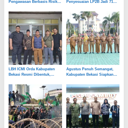
Pengawasan Berbasis Risiko,
Penyesuaian LP2B Jadi 71
Pemkot Bekasi Perkuat Tata
Persen, Jaga Keseimbangan
Kelola
Industri dan Pertanian
LBH ICMI Orda Kabupaten
Agustus Penuh Semangat,
Bekasi Resmi Dibentuk,
Kabupaten Bekasi Siapkan
Fokus Edukasi dan
Rangkaian Peringatan Tiga
Pendampingan Hukum
Hari Besar