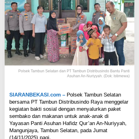
o
l
s
e
k
T
a
m
b
u
n
S
Polsek Tambun Selatan dan PT Tambun Distribusindo Bantu Panti
e
Asuhan An-Nuriyyah. (Dok: Istimewa)
l
a
t
SIARANBEKASI.com –
Polsek Tambun Selatan
a
bersama PT Tambun Distribusindo Raya menggelar
n
d
kegiatan bakti sosial dengan menyalurkan paket
a
sembako dan makanan untuk anak-anak di
n
Yayasan Panti Asuhan Hafidz Qur’an An-Nuriyyah,
P
Mangunjaya, Tambun Selatan, pada Jumat
T
T
(14/11/2025) pagi.