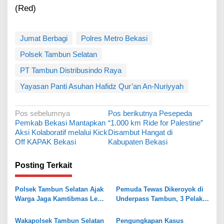
(Red)
Jumat Berbagi
Polres Metro Bekasi
Polsek Tambun Selatan
PT Tambun Distribusindo Raya
Yayasan Panti Asuhan Hafidz Qur’an An-Nuriyyah
N
Pos sebelumnya
Pos berikutnya
Pesepeda
Pemkab Bekasi Mantapkan
“1.000 km Ride for Palestine”
a
Aksi Kolaboratif melalui Kick
Disambut Hangat di
v
Off KAPAK Bekasi
Kabupaten Bekasi
i
Posting Terkait
g
a
Polsek Tambun Selatan Ajak
Pemuda Tewas Dikeroyok di
s
Warga Jaga Kamtibmas Lewat
Underpass Tambun, 3 Pelaku
Jaga Bekasi On The Spot
Diringkus Polisi
i
Wakapolsek Tambun Selatan
Pengungkapan Kasus