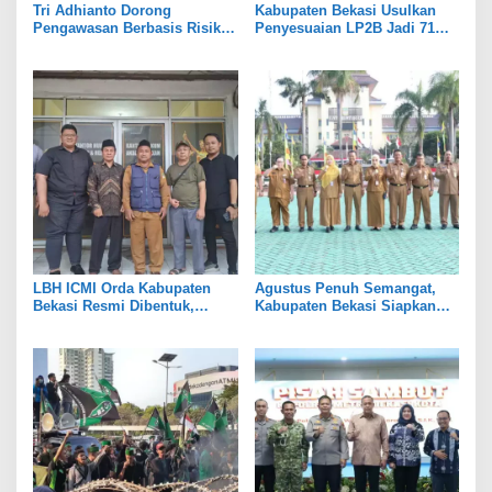
Tri Adhianto Dorong
Kabupaten Bekasi Usulkan
Pengawasan Berbasis Risiko,
Penyesuaian LP2B Jadi 71
Pemkot Bekasi Perkuat Tata
Persen, Jaga Keseimbangan
Kelola
Industri dan Pertanian
LBH ICMI Orda Kabupaten
Agustus Penuh Semangat,
Bekasi Resmi Dibentuk,
Kabupaten Bekasi Siapkan
Fokus Edukasi dan
Rangkaian Peringatan Tiga
Pendampingan Hukum
Hari Besar