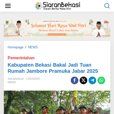
L
e
w
a
t
i
k
e
k
o
Homepage
/
NEWS
K
n
a
t
b
Pemerintahan
e
u
Kabupaten Bekasi Bakal Jadi Tuan
n
p
Rumah Jambore Pramuka Jabar 2025
a
t
Siaranbekasi
13/03/2025
e
NEWS
n
B
e
k
a
s