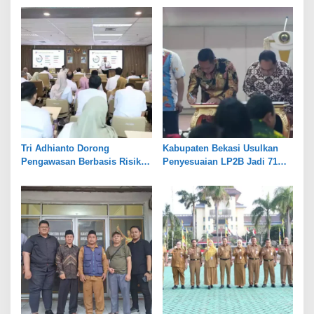
s
Tri Adhianto Dorong
Kabupaten Bekasi Usulkan
Pengawasan Berbasis Risiko,
Penyesuaian LP2B Jadi 71
Pemkot Bekasi Perkuat Tata
Persen, Jaga Keseimbangan
Kelola
Industri dan Pertanian