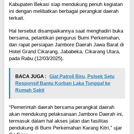
r
Kabupaten Bekasi siap mendukung penuh kegiatan
e
ini dengan melibatkan berbagai perangkat daerah
P
terkait.
r
a
Hal tersebut disampaikannya saat menghadiri buka
m
bersama, pelantikan pengurus Bumi Perkemahan,
u
k
dan rapat persiapan Jambore Daerah Jawa Barat di
a
Hotel Grand Cikarang, Jababeka, Cikarang Utara,
J
pada Rabu (12/03/2025).
a
b
a
BACA JUGA :
Giat Patroli Biru, Polsek Setu
r
2
Responsif Bantu Korban Laka Tunggal ke
0
Rumah Sakit
2
5
“Pemerintah daerah bersama perangkat daerah
akan mendukung pelaksanaan Jambore Daerah ini,
termasuk dalam hal akses jalan dan fasilitas
pendukung di Bumi Perkemahan Karang Kitri,” ujar