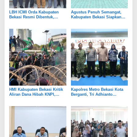
LBH ICMI Orda Kabupaten
Agustus Penuh Semangat,
Bekasi Resmi Dibentuk,
Kabupaten Bekasi Siapkan
Fokus Edukasi dan
Rangkaian Peringatan Tiga
Pendampingan Hukum
Hari Besar
HMI Kabupaten Bekasi Kritik
Kapolres Metro Bekasi Kota
Aliran Dana Hibah KNPI,
Berganti, Tri Adhianto
Tekankan Transparansi
Tekankan Penguatan Sinergi