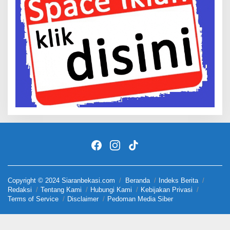
Copyright © 2024 Siaranbekasi.com
Beranda
Indeks Berita
Redaksi
Tentang Kami
Hubungi Kami
Kebijakan Privasi
Terms of Service
Disclaimer
Pedoman Media Siber