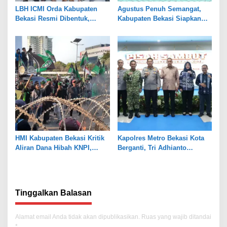
LBH ICMI Orda Kabupaten
Agustus Penuh Semangat,
Bekasi Resmi Dibentuk,
Kabupaten Bekasi Siapkan
Fokus Edukasi dan
Rangkaian Peringatan Tiga
Pendampingan Hukum
Hari Besar
HMI Kabupaten Bekasi Kritik
Kapolres Metro Bekasi Kota
Aliran Dana Hibah KNPI,
Berganti, Tri Adhianto
Tekankan Transparansi
Tekankan Penguatan Sinergi
Tinggalkan Balasan
Alamat email Anda tidak akan dipublikasikan.
Ruas yang wajib ditandai
*