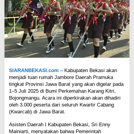
i
B
a
k
a
l
J
a
d
i
T
u
a
SIARANBEKASI.com –
Kabupaten Bekasi akan
n
menjadi tuan rumah Jambore Daerah Pramuka
R
tingkat Provinsi Jawa Barat yang akan digelar pada
u
1–5 Juli 2025 di Bumi Perkemahan Karang Kitri,
m
Bojongmangu. Acara ini diperkirakan akan dihadiri
a
h
oleh 3.000 peserta dari seluruh Kwartir Cabang
J
(Kwarcab) di Jawa Barat.
a
m
Asisten Daerah I Kabupaten Bekasi, Sri Enny
b
Mainiarti, menyatakan bahwa Pemerintah
o