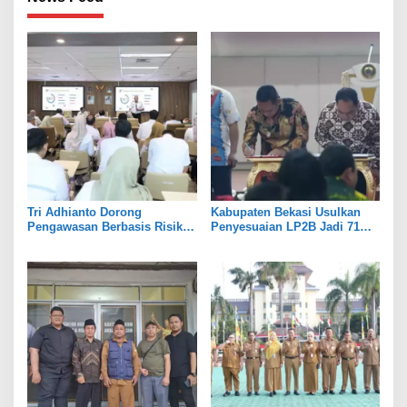
Tri Adhianto Dorong
Kabupaten Bekasi Usulkan
Pengawasan Berbasis Risiko,
Penyesuaian LP2B Jadi 71
Pemkot Bekasi Perkuat Tata
Persen, Jaga Keseimbangan
Kelola
Industri dan Pertanian