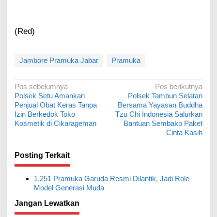
(Red)
Jambore Pramuka Jabar
Pramuka
N
Pos sebelumnya
Pos berikutnya
Polsek Setu Amankan
Polsek Tambun Selatan
a
Penjual Obat Keras Tanpa
Bersama Yayasan Buddha
v
Izin Berkedok Toko
Tzu Chi Indonesia Salurkan
Kosmetik di Cikarageman
Bantuan Sembako Paket
i
Cinta Kasih
g
a
Posting Terkait
s
1.251 Pramuka Garuda Resmi Dilantik, Jadi Role
i
Model Generasi Muda
p
Jangan Lewatkan
o