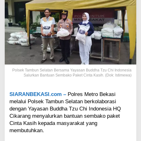
l
a
t
a
n
B
e
r
s
a
m
a
Polsek Tambun Selatan Bersama Yayasan Buddha Tzu Chi Indonesia
Y
Salurkan Bantuan Sembako Paket Cinta Kasih. (Dok: Istimewa)
a
y
a
SIARANBEKASI.com –
Polres Metro Bekasi
s
melalui Polsek Tambun Selatan berkolaborasi
a
dengan Yayasan Buddha Tzu Chi Indonesia HQ
n
B
Cikarang menyalurkan bantuan sembako paket
u
Cinta Kasih kepada masyarakat yang
d
membutuhkan.
d
h