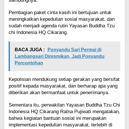
sambungnya.
a
K
Pembagian paket cinta kasih ini bertujuan untuk
a
meningkatkan kepedulian sosial masyarakat, dan
s
i
sudah menjadi agenda rutin Yayasan Buddha Tzu
h
chi Indonesia HQ Cikarang.
BACA JUGA :
Posyandu Sari Permai di
Lambangsari Diresmikan, Jadi Posyandu
Percontohan
Kepolisian mendukung setiap gerakan yang bersifat
positif kepada masyarakat, dan berharap apa yang
diberikan akan bermanfaat untuk penerimanya.
Sementara itu, perwakilan Yayasan Buddha Tzu Chi
Indonesia HQ Cikarang Ratna Pujiwati mengatakan,
bahwa kegiatan bantuan sosial ini merupakan
implementasi kepedulian masyarakat, terlebih di