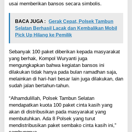
n
usai memberikan bansos secara simbolis.
B
a
n
BACA JUGA :
Gerak Cepat, Polsek Tambun
t
Selatan Berhasil Lacak dan Kembalikan Mobil
u
a
Pick Up Hilang ke Pemilik
n
S
e
Sebanyak 100 paket diberikan kepada masyarakat
m
yang berhak, Kompol Wuryanti juga
b
mengungkapkan bahwa kegiatan bansos ini
a
dilakukan tidak hanya pada bulan ramadhan saja,
k
melainkan di hari-hari besar lain juga dilakukan, dan
o
P
sudah jalan bertahun-tahun.
a
k
“Alhamdulillah, Polsek Tambun Selatan
e
mendapatkan kuota 100 paket cinta kasih yang
t
akan di distribusikan pada masyarakat yang
C
i
membutuhkan. Ada 8 Polsek yang turut
n
mendistribusikan paket sembako cinta kasih ini,”
t