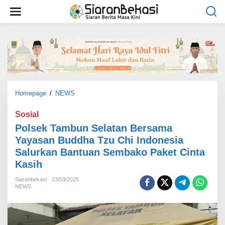
L
e
w
a
t
i
k
e
k
o
Homepage
/
NEWS
P
n
o
t
l
Sosial
e
s
Polsek Tambun Selatan Bersama
n
e
Yayasan Buddha Tzu Chi Indonesia
k
Salurkan Bantuan Sembako Paket Cinta
T
a
Kasih
m
b
Siaranbekasi
13/03/2025
NEWS
u
n
S
e