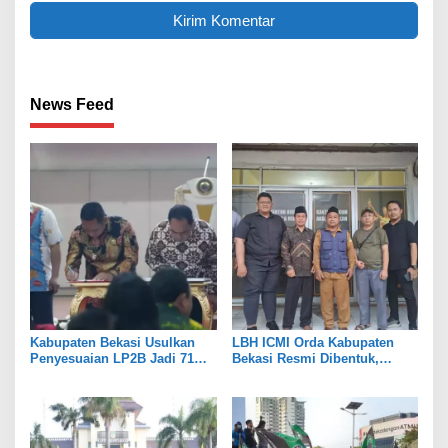
News Feed
Kabupaten Bekasi Usulkan
LBH ICMI Orda Kabupaten
Penyesuaian LP2B Jadi 71
Bekasi Resmi Dibentuk,
Persen, Jaga Keseimbangan
Fokus Edukasi dan
Industri dan Pertanian
Pendampingan Hukum