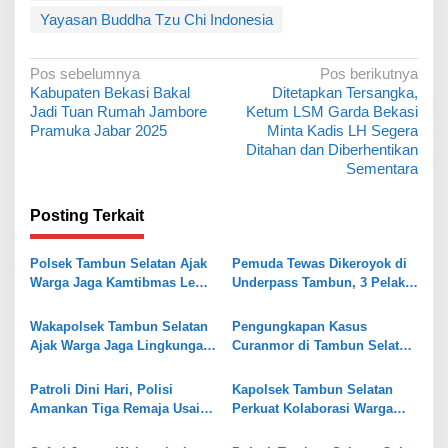
Yayasan Buddha Tzu Chi Indonesia
N
Pos sebelumnya
Pos berikutnya
Kabupaten Bekasi Bakal
Ditetapkan Tersangka,
a
Jadi Tuan Rumah Jambore
Ketum LSM Garda Bekasi
v
Pramuka Jabar 2025
Minta Kadis LH Segera
Ditahan dan Diberhentikan
i
Sementara
g
a
Posting Terkait
s
Polsek Tambun Selatan Ajak
Pemuda Tewas Dikeroyok di
i
Warga Jaga Kamtibmas Lewat
Underpass Tambun, 3 Pelaku
p
Jaga Bekasi On The Spot
Diringkus Polisi
o
Wakapolsek Tambun Selatan
Pengungkapan Kasus
Ajak Warga Jaga Lingkungan
Curanmor di Tambun Selatan,
s
Lewat Program “Jaga Jakarta
Polisi Temukan Senpi Rakitan
Bersih dan Asri”
dan Puluhan Amunisi
Patroli Dini Hari, Polisi
Kapolsek Tambun Selatan
Amankan Tiga Remaja Usai
Perkuat Kolaborasi Warga
Keributan di Tambun Selatan
Lewat Program Sabuk
Kamtibmas