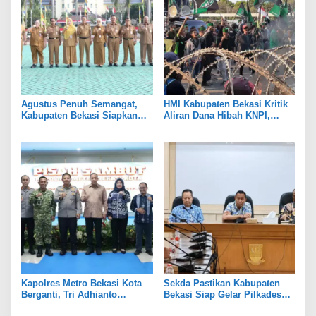
Agustus Penuh Semangat,
HMI Kabupaten Bekasi Kritik
Kabupaten Bekasi Siapkan
Aliran Dana Hibah KNPI,
Rangkaian Peringatan Tiga
Tekankan Transparansi
Hari Besar
Kapolres Metro Bekasi Kota
Sekda Pastikan Kabupaten
Berganti, Tri Adhianto
Bekasi Siap Gelar Pilkades
Tekankan Penguatan Sinergi
Serentak 2026