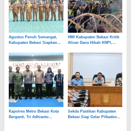
Agustus Penuh Semangat,
HMI Kabupaten Bekasi Kritik
Kabupaten Bekasi Siapkan
Aliran Dana Hibah KNPI,
Rangkaian Peringatan Tiga
Tekankan Transparansi
Hari Besar
Kapolres Metro Bekasi Kota
Sekda Pastikan Kabupaten
Berganti, Tri Adhianto
Bekasi Siap Gelar Pilkades
Tekankan Penguatan Sinergi
Serentak 2026