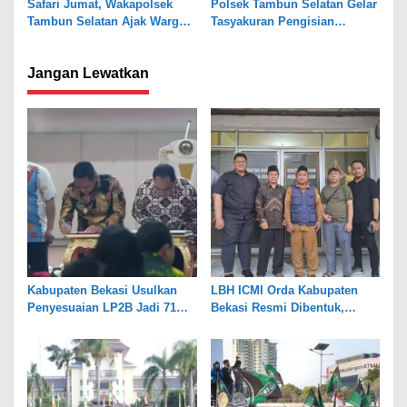
Safari Jumat, Wakapolsek
Polsek Tambun Selatan Gelar
Tambun Selatan Ajak Warga
Tasyakuran Pengisian
Aktifkan Siskamling
Gedung Baru Pol Sub Sektor
Karangsatria
Jangan Lewatkan
Kabupaten Bekasi Usulkan
LBH ICMI Orda Kabupaten
Penyesuaian LP2B Jadi 71
Bekasi Resmi Dibentuk,
Persen, Jaga Keseimbangan
Fokus Edukasi dan
Industri dan Pertanian
Pendampingan Hukum