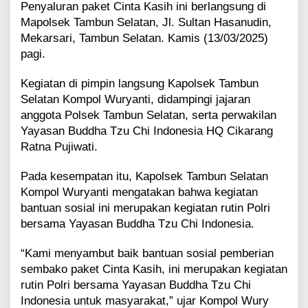
Penyaluran paket Cinta Kasih ini berlangsung di
a
Mapolsek Tambun Selatan, Jl. Sultan Hasanudin,
T
z
Mekarsari, Tambun Selatan. Kamis (13/03/2025)
u
pagi.
C
h
Kegiatan di pimpin langsung Kapolsek Tambun
i
Selatan Kompol Wuryanti, didampingi jajaran
I
n
anggota Polsek Tambun Selatan, serta perwakilan
d
Yayasan Buddha Tzu Chi Indonesia HQ Cikarang
o
Ratna Pujiwati.
n
e
Pada kesempatan itu, Kapolsek Tambun Selatan
s
Kompol Wuryanti mengatakan bahwa kegiatan
i
a
bantuan sosial ini merupakan kegiatan rutin Polri
S
bersama Yayasan Buddha Tzu Chi Indonesia.
a
l
“Kami menyambut baik bantuan sosial pemberian
u
sembako paket Cinta Kasih, ini merupakan kegiatan
r
k
rutin Polri bersama Yayasan Buddha Tzu Chi
a
Indonesia untuk masyarakat,” ujar Kompol Wury