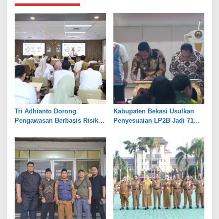
Tri Adhianto Dorong
Kabupaten Bekasi Usulkan
Pengawasan Berbasis Risiko,
Penyesuaian LP2B Jadi 71
Pemkot Bekasi Perkuat Tata
Persen, Jaga Keseimbangan
Kelola
Industri dan Pertanian