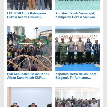
LBH ICMI Orda Kabupaten
Agustus Penuh Semangat,
Bekasi Resmi Dibentuk,
Kabupaten Bekasi Siapkan
Fokus Edukasi dan
Rangkaian Peringatan Tiga
Pendampingan Hukum
Hari Besar
HMI Kabupaten Bekasi Kritik
Kapolres Metro Bekasi Kota
Aliran Dana Hibah KNPI,
Berganti, Tri Adhianto
Tekankan Transparansi
Tekankan Penguatan Sinergi