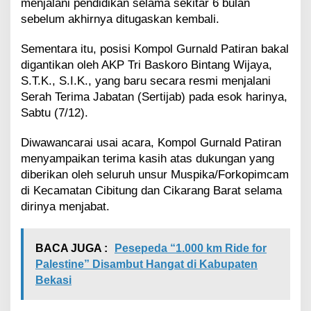
menjalani pendidikan selama sekitar 6 bulan
G
sebelum akhirnya ditugaskan kembali.
u
r
Sementara itu, posisi Kompol Gurnald Patiran bakal
n
a
digantikan oleh AKP Tri Baskoro Bintang Wijaya,
l
S.T.K., S.I.K., yang baru secara resmi menjalani
d
Serah Terima Jabatan (Sertijab) pada esok harinya,
P
Sabtu (7/12).
a
t
i
Diwawancarai usai acara, Kompol Gurnald Patiran
r
menyampaikan terima kasih atas dukungan yang
a
diberikan oleh seluruh unsur Muspika/Forkopimcam
n
di Kecamatan Cibitung dan Cikarang Barat selama
P
dirinya menjabat.
i
n
d
a
BACA JUGA :
Pesepeda “1.000 km Ride for
h
Palestine” Disambut Hangat di Kabupaten
T
Bekasi
u
g