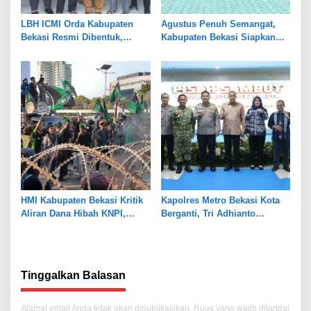
LBH ICMI Orda Kabupaten
Agustus Penuh Semangat,
Bekasi Resmi Dibentuk,
Kabupaten Bekasi Siapkan
Fokus Edukasi dan
Rangkaian Peringatan Tiga
Pendampingan Hukum
Hari Besar
HMI Kabupaten Bekasi Kritik
Kapolres Metro Bekasi Kota
Aliran Dana Hibah KNPI,
Berganti, Tri Adhianto
Tekankan Transparansi
Tekankan Penguatan Sinergi
Tinggalkan Balasan
Alamat email Anda tidak akan dipublikasikan.
Ruas yang wajib ditandai