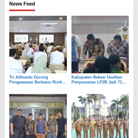
News Feed
Tri Adhianto Dorong
Kabupaten Bekasi Usulkan
Pengawasan Berbasis Risiko,
Penyesuaian LP2B Jadi 71
Pemkot Bekasi Perkuat Tata
Persen, Jaga Keseimbangan
Kelola
Industri dan Pertanian