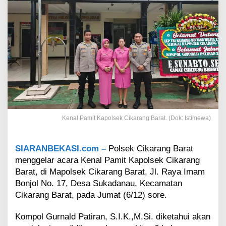
l
s
e
k
C
i
k
a
r
a
n
g
B
Kenal Pamit Kapolsek Cikarang Barat. (Dok: Istimewa)
a
r
a
SIARANBEKASI.com –
Polsek Cikarang Barat
t
menggelar acara Kenal Pamit Kapolsek Cikarang
,
Barat, di Mapolsek Cikarang Barat, Jl. Raya Imam
K
Bonjol No. 17, Desa Sukadanau, Kecamatan
o
m
Cikarang Barat, pada Jumat (6/12) sore.
p
o
Kompol Gurnald Patiran, S.I.K.,M.Si. diketahui akan
l