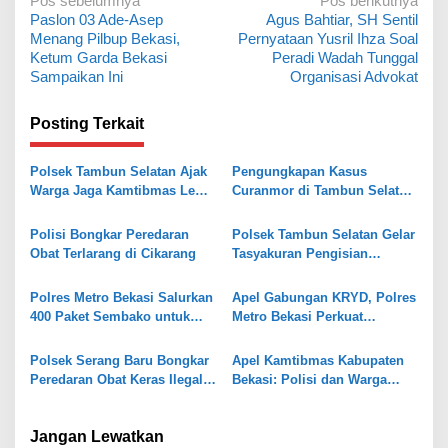
N
Pos sebelumnya
Pos berikutnya
Paslon 03 Ade-Asep
Agus Bahtiar, SH Sentil
a
Menang Pilbup Bekasi,
Pernyataan Yusril Ihza Soal
v
Ketum Garda Bekasi
Peradi Wadah Tunggal
Sampaikan Ini
Organisasi Advokat
i
g
Posting Terkait
a
s
Polsek Tambun Selatan Ajak
Pengungkapan Kasus
Warga Jaga Kamtibmas Lewat
Curanmor di Tambun Selatan,
i
Jaga Bekasi On The Spot
Polisi Temukan Senpi Rakitan
p
dan Puluhan Amunisi
Polisi Bongkar Peredaran
Polsek Tambun Selatan Gelar
o
Obat Terlarang di Cikarang
Tasyakuran Pengisian
Gedung Baru Pol Sub Sektor
s
Karangsatria
Polres Metro Bekasi Salurkan
Apel Gabungan KRYD, Polres
400 Paket Sembako untuk
Metro Bekasi Perkuat
Perempuan Pekerja Informal
Keamanan di Tambun Selatan
di Hari Kartini
Polsek Serang Baru Bongkar
Apel Kamtibmas Kabupaten
Peredaran Obat Keras Ilegal,
Bekasi: Polisi dan Warga
Satu Pelaku Ditangkap
Perkuat Kesiapsiagaan
Jangan Lewatkan