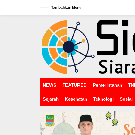
L
Tambahkan Menu
e
w
tutup
a
t
i
k
e
k
o
n
t
e
n
NEWS
FEATURED
Pemerintahan
TNI
Sejarah
Kesehatan
Teknologi
Sosial