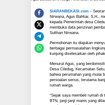
a
n
L
SIARANBEKASI.com –
Seoran
e
Nirwana, Agus Bahtiar, S.H., 
g
kepada Pemerintah desa Ciled
a
membuka data perizinan pemba
l
i
Sulthan Nirwana.
t
a
Permohonan itu diajukan meny
s
berbagai permasalahan lingkung
P
kunjung diselesaikan oleh pih
e
r
u
Menurut Agus, yang berdomisil
m
Desa Ciledug, Kecamatan Setu
a
bahwa perumahan yang mulai be
h
persoalan serius, terutama ban
a
rumah warga.
n
G
r
“Sejak saya membeli rumah di
i
BTN, janji-janji manis yang di
y