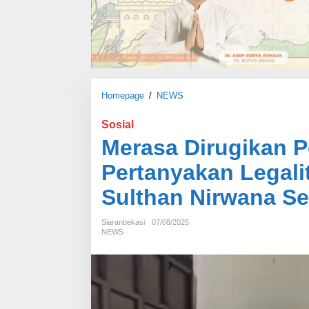
Homepage
/
NEWS
M
e
r
Sosial
a
Merasa Dirugikan 
s
a
Pertanyakan Legali
D
i
Sulthan Nirwana Se
r
u
Siaranbekasi
07/08/2025
g
NEWS
i
k
a
n
P
e