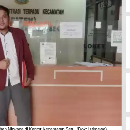
han Nirwana di Kantor Kecamatan Setu. (Dok: Istimewa)