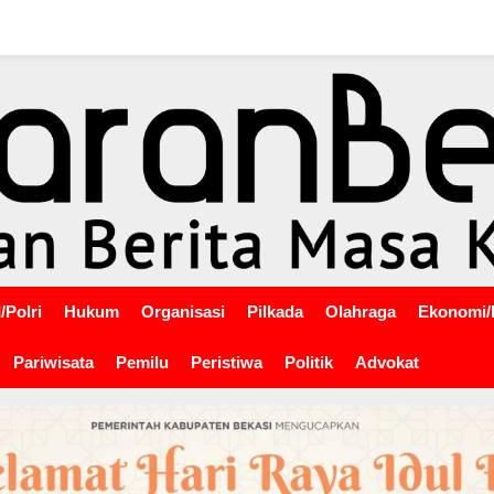
/Polri
Hukum
Organisasi
Pilkada
Olahraga
Ekonomi/
Pariwisata
Pemilu
Peristiwa
Politik
Advokat