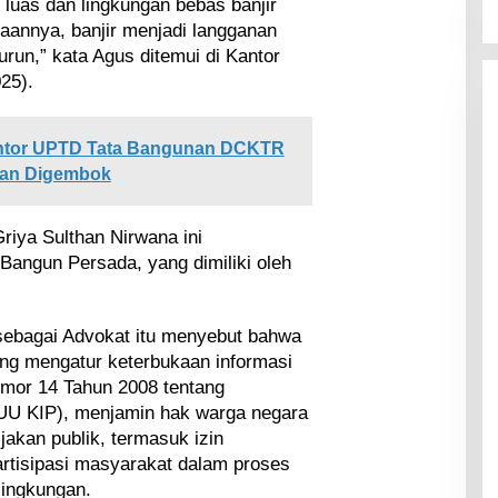
luas dan lingkungan bebas banjir
taannya, banjir menjadi langganan
turun,” kata Agus ditemui di Kantor
25).
ntor UPTD Tata Bangunan DCKTR
dan Digembok
iya Sulthan Nirwana ini
Bangun Persada, yang dimiliki oleh
 sebagai Advokat itu menyebut bahwa
ng mengatur keterbukaan informasi
mor 14 Tahun 2008 tentang
(UU KIP), menjamin hak warga negara
jakan publik, termasuk izin
artisipasi masyarakat dalam proses
lingkungan.