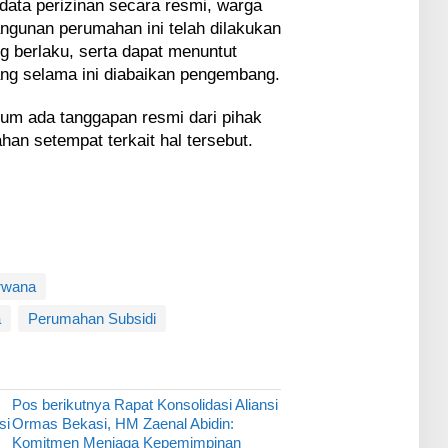
data perizinan secara resmi, warga
gunan perumahan ini telah dilakukan
g berlaku, serta dapat menuntut
ang selama ini diabaikan pengembang.
belum ada tanggapan resmi dari pihak
n setempat terkait hal tersebut.
irwana
a
Perumahan Subsidi
Pos berikutnya
Rapat Konsolidasi Aliansi
si
Ormas Bekasi, HM Zaenal Abidin:
Komitmen Menjaga Kepemimpinan