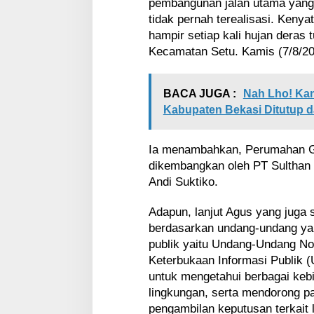
pembangunan jalan utama yang 
a
tidak pernah terealisasi. Kenya
S
hampir setiap kali hujan deras 
u
l
Kecamatan Setu. Kamis (7/8/20
t
h
a
BACA JUGA :
Nah Lho! Ka
n
Kabupaten Bekasi Ditutup 
N
i
r
Ia menambahkan, Perumahan Gr
w
dikembangkan oleh PT Sulthan 
a
Andi Suktiko.
n
a
S
Adapun, lanjut Agus yang juga
e
berdasarkan undang-undang ya
t
publik yaitu Undang-Undang No
u
Keterbukaan Informasi Publik 
untuk mengetahui berbagai kebi
lingkungan, serta mendorong p
pengambilan keputusan terkait 