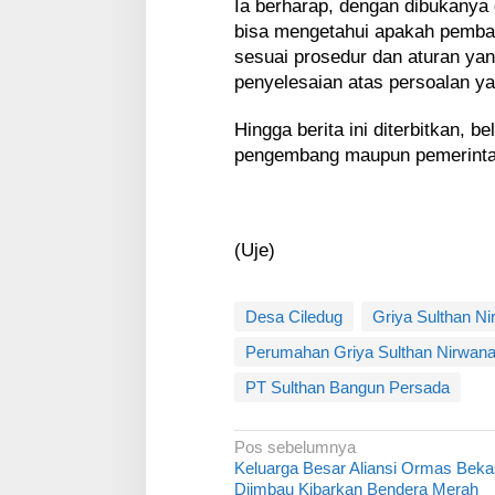
Ia berharap, dengan dibukanya 
bisa mengetahui apakah pemban
sesuai prosedur dan aturan yan
penyelesaian atas persoalan y
Hingga berita ini diterbitkan, 
pengembang maupun pemerintaha
(Uje)
Desa Ciledug
Griya Sulthan N
Perumahan Griya Sulthan Nirwan
PT Sulthan Bangun Persada
N
Pos sebelumnya
Keluarga Besar Aliansi Ormas Beka
a
Diimbau Kibarkan Bendera Merah