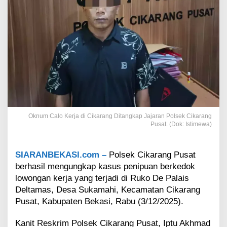
d
i
C
i
k
a
r
a
n
g
D
i
Oknum Calo Kerja di Cikarang Ditangkap Jajaran Polsek Cikarang
t
Pusat. (Dok: Istimewa)
a
n
g
SIARANBEKASI.com –
Polsek Cikarang Pusat
k
berhasil mengungkap kasus penipuan berkedok
a
p
lowongan kerja yang terjadi di Ruko De Palais
,
Deltamas, Desa Sukamahi, Kecamatan Cikarang
T
Pusat, Kabupaten Bekasi, Rabu (3/12/2025).
i
p
Kanit Reskrim Polsek Cikarang Pusat, Iptu Akhmad
u