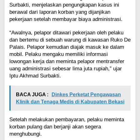
P
Surbakti, menjelaskan pengungkapan kasus ini
a
berawal dari laporan korban yang dijanjikan
r
pekerjaan setelah membayar biaya administrasi.
a
K
“Awalnya, pelapor ditawari pekerjaan oleh pelaku
o
dan bertemu di sebuah warung di kawasan Ruko De
r
b
Palais. Pelapor kemudian diajak masuk ke dalam
a
mobil. Pelaku mengaku memiliki informasi
n
lowongan kerja dan meminta pelapor mentransfer
H
uang administrasi sebesar lima juta rupiah,” ujar
i
n
Iptu Akhmad Surbakti.
g
g
a
BACA JUGA :
Dinkes Perketat Pengawasan
J
Klinik dan Tenaga Medis di Kabupaten Bekasi
u
t
a
Setelah melakukan pembayaran, pelaku meminta
a
korban pulang dan berjanji akan segera
n
menghubungi.
R