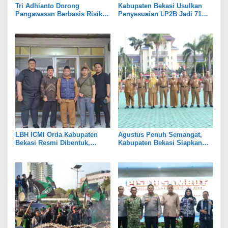
Tri Adhianto Dorong
Kabupaten Bekasi Usulkan
Pengawasan Berbasis Risiko,
Penyesuaian LP2B Jadi 71
Pemkot Bekasi Perkuat Tata
Persen, Jaga Keseimbangan
Kelola
Industri dan Pertanian
LBH ICMI Orda Kabupaten
Agustus Penuh Semangat,
Bekasi Resmi Dibentuk,
Kabupaten Bekasi Siapkan
Fokus Edukasi dan
Rangkaian Peringatan Tiga
Pendampingan Hukum
Hari Besar