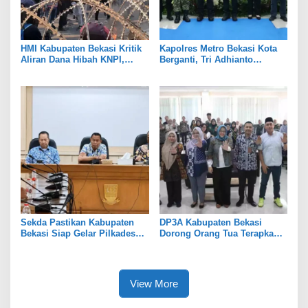
HMI Kabupaten Bekasi Kritik
Kapolres Metro Bekasi Kota
Aliran Dana Hibah KNPI,
Berganti, Tri Adhianto
Tekankan Transparansi
Tekankan Penguatan Sinergi
Sekda Pastikan Kabupaten
DP3A Kabupaten Bekasi
Bekasi Siap Gelar Pilkades
Dorong Orang Tua Terapkan
Serentak 2026
Pola Asuh Digital untuk
Lindungi Anak
View More