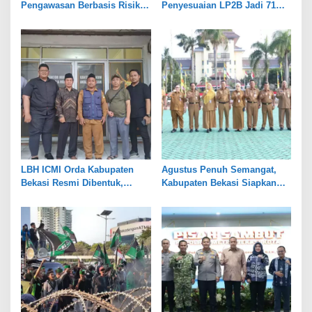
Pengawasan Berbasis Risiko,
Penyesuaian LP2B Jadi 71
Pemkot Bekasi Perkuat Tata
Persen, Jaga Keseimbangan
Kelola
Industri dan Pertanian
LBH ICMI Orda Kabupaten
Agustus Penuh Semangat,
Bekasi Resmi Dibentuk,
Kabupaten Bekasi Siapkan
Fokus Edukasi dan
Rangkaian Peringatan Tiga
Pendampingan Hukum
Hari Besar