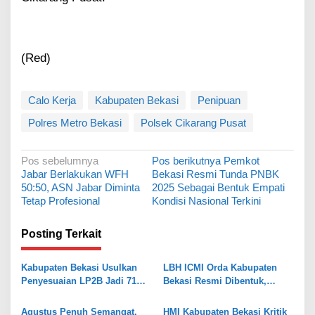
(Red)
Calo Kerja
Kabupaten Bekasi
Penipuan
Polres Metro Bekasi
Polsek Cikarang Pusat
N
Pos sebelumnya
Pos berikutnya
Pemkot
Jabar Berlakukan WFH
Bekasi Resmi Tunda PNBK
a
50:50, ASN Jabar Diminta
2025 Sebagai Bentuk Empati
v
Tetap Profesional
Kondisi Nasional Terkini
i
Posting Terkait
g
a
Kabupaten Bekasi Usulkan
LBH ICMI Orda Kabupaten
s
Penyesuaian LP2B Jadi 71
Bekasi Resmi Dibentuk,
Persen, Jaga Keseimbangan
Fokus Edukasi dan
i
Industri dan Pertanian
Pendampingan Hukum
Agustus Penuh Semangat,
HMI Kabupaten Bekasi Kritik