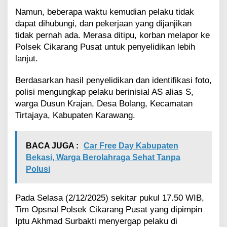
u
p
Namun, beberapa waktu kemudian pelaku tidak
i
dapat dihubungi, dan pekerjaan yang dijanjikan
a
tidak pernah ada. Merasa ditipu, korban melapor ke
h
Polsek Cikarang Pusat untuk penyelidikan lebih
lanjut.
Berdasarkan hasil penyelidikan dan identifikasi foto,
polisi mengungkap pelaku berinisial AS alias S,
warga Dusun Krajan, Desa Bolang, Kecamatan
Tirtajaya, Kabupaten Karawang.
BACA JUGA :
Car Free Day Kabupaten
Bekasi, Warga Berolahraga Sehat Tanpa
Polusi
Pada Selasa (2/12/2025) sekitar pukul 17.50 WIB,
Tim Opsnal Polsek Cikarang Pusat yang dipimpin
Iptu Akhmad Surbakti menyergap pelaku di