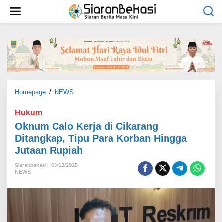
L
e
w
a
t
i
k
e
k
o
Homepage
/
NEWS
O
n
k
t
n
Hukum
e
u
Oknum Calo Kerja di Cikarang
n
m
Ditangkap, Tipu Para Korban Hingga
C
Jutaan Rupiah
a
l
Siaranbekasi
03/12/2025
o
NEWS
K
e
r
j
a