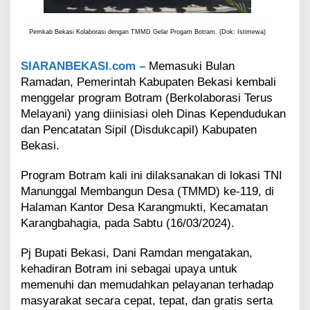
o
t
Pemkab Bekasi Kolaborasi dengan TMMD Gelar Progam Botram. (Dok: Istimewa)
r
a
m
SIARANBEKASI.com –
Memasuki Bulan
d
Ramadan, Pemerintah Kabupaten Bekasi kembali
i
menggelar program Botram (Berkolaborasi Terus
K
Melayani) yang diinisiasi oleh Dinas Kependudukan
a
r
dan Pencatatan Sipil (Disdukcapil) Kabupaten
a
Bekasi.
n
g
Program Botram kali ini dilaksanakan di lokasi TNI
b
Manunggal Membangun Desa (TMMD) ke-119, di
a
h
Halaman Kantor Desa Karangmukti, Kecamatan
a
Karangbahagia, pada Sabtu (16/03/2024).
g
i
Pj Bupati Bekasi, Dani Ramdan mengatakan,
a
kehadiran Botram ini sebagai upaya untuk
memenuhi dan memudahkan pelayanan terhadap
masyarakat secara cepat, tepat, dan gratis serta