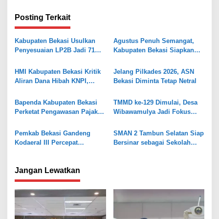
i
g
Posting Terkait
a
s
Kabupaten Bekasi Usulkan
Agustus Penuh Semangat,
Penyesuaian LP2B Jadi 71
Kabupaten Bekasi Siapkan
i
Persen, Jaga Keseimbangan
Rangkaian Peringatan Tiga
p
Industri dan Pertanian
Hari Besar
HMI Kabupaten Bekasi Kritik
Jelang Pilkades 2026, ASN
o
Aliran Dana Hibah KNPI,
Bekasi Diminta Tetap Netral
Tekankan Transparansi
s
Bapenda Kabupaten Bekasi
TMMD ke-129 Dimulai, Desa
Perketat Pengawasan Pajak
Wibawamulya Jadi Fokus
Air Tanah, Kejar PAD 2026
Pembangunan
Pemkab Bekasi Gandeng
SMAN 2 Tambun Selatan Siap
Kodaeral III Percepat
Bersinar sebagai Sekolah
Pembangunan Kawasan
Maung Jabar
Pesisir
Jangan Lewatkan