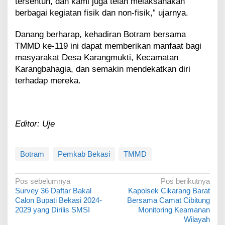
tersentuh, dan kami juga telah melaksanakan
berbagai kegiatan fisik dan non-fisik,” ujarnya.
Danang berharap, kehadiran Botram bersama
TMMD ke-119 ini dapat memberikan manfaat bagi
masyarakat Desa Karangmukti, Kecamatan
Karangbahagia, dan semakin mendekatkan diri
terhadap mereka.
Editor: Uje
Botram
Pemkab Bekasi
TMMD
N
Pos sebelumnya
Pos berikutnya
Survey 36 Daftar Bakal
Kapolsek Cikarang Barat
a
Calon Bupati Bekasi 2024-
Bersama Camat Cibitung
v
2029 yang Dirilis SMSI
Monitoring Keamanan
Wilayah