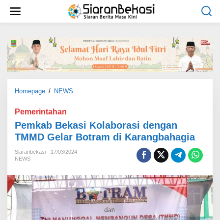
L
e
w
a
t
i
k
e
k
o
Homepage
/
NEWS
P
n
e
t
m
Pemerintahan
e
k
Pemkab Bekasi Kolaborasi dengan
n
a
TMMD Gelar Botram di Karangbahagia
b
B
Siaranbekasi
17/03/2024
e
NEWS
k
a
s
i
K
o