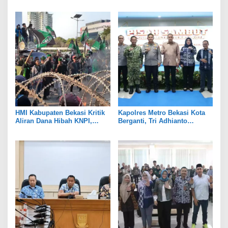
Fokus Edukasi dan
Rangkaian Peringatan Tiga
Pendampingan Hukum
Hari Besar
HMI Kabupaten Bekasi Kritik
Kapolres Metro Bekasi Kota
Aliran Dana Hibah KNPI,
Berganti, Tri Adhianto
Tekankan Transparansi
Tekankan Penguatan Sinergi