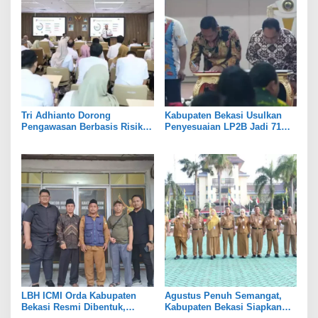
Tri Adhianto Dorong
Kabupaten Bekasi Usulkan
Pengawasan Berbasis Risiko,
Penyesuaian LP2B Jadi 71
Pemkot Bekasi Perkuat Tata
Persen, Jaga Keseimbangan
Kelola
Industri dan Pertanian
LBH ICMI Orda Kabupaten
Agustus Penuh Semangat,
Bekasi Resmi Dibentuk,
Kabupaten Bekasi Siapkan