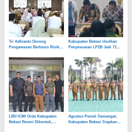
Tri Adhianto Dorong
Kabupaten Bekasi Usulkan
Pengawasan Berbasis Risiko,
Penyesuaian LP2B Jadi 71
Pemkot Bekasi Perkuat Tata
Persen, Jaga Keseimbangan
Kelola
Industri dan Pertanian
LBH ICMI Orda Kabupaten
Agustus Penuh Semangat,
Bekasi Resmi Dibentuk,
Kabupaten Bekasi Siapkan
Fokus Edukasi dan
Rangkaian Peringatan Tiga