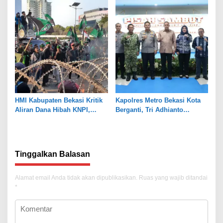
Pendampingan Hukum
Hari Besar
HMI Kabupaten Bekasi Kritik
Kapolres Metro Bekasi Kota
Aliran Dana Hibah KNPI,
Berganti, Tri Adhianto
Tekankan Transparansi
Tekankan Penguatan Sinergi
Tinggalkan Balasan
Alamat email Anda tidak akan dipublikasikan.
Ruas yang wajib ditandai
*