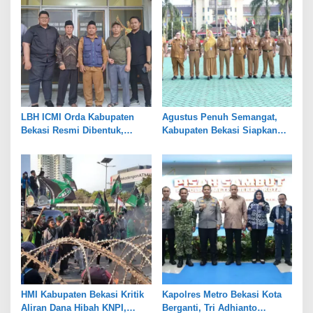
LBH ICMI Orda Kabupaten
Agustus Penuh Semangat,
Bekasi Resmi Dibentuk,
Kabupaten Bekasi Siapkan
Fokus Edukasi dan
Rangkaian Peringatan Tiga
Pendampingan Hukum
Hari Besar
HMI Kabupaten Bekasi Kritik
Kapolres Metro Bekasi Kota
Aliran Dana Hibah KNPI,
Berganti, Tri Adhianto