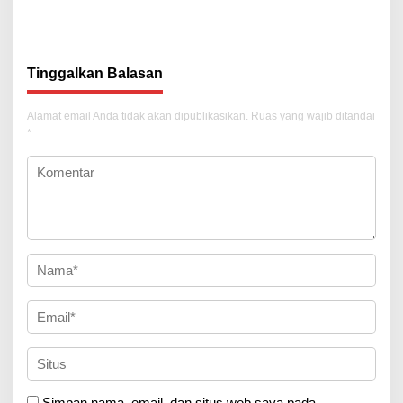
Tekankan Transparansi
Tekankan Penguatan Sinergi
Tinggalkan Balasan
Alamat email Anda tidak akan dipublikasikan.
Ruas yang wajib ditandai
*
Simpan nama, email, dan situs web saya pada