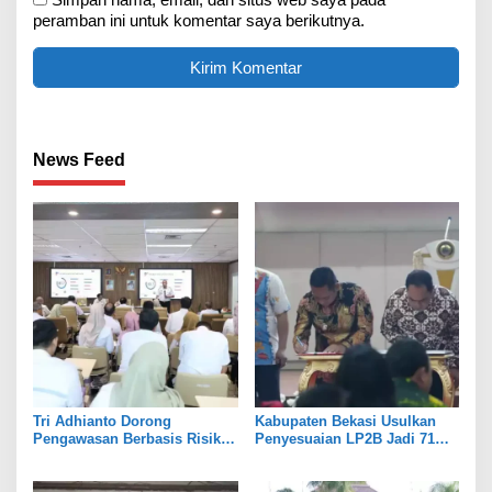
peramban ini untuk komentar saya berikutnya.
News Feed
Tri Adhianto Dorong
Kabupaten Bekasi Usulkan
Pengawasan Berbasis Risiko,
Penyesuaian LP2B Jadi 71
Pemkot Bekasi Perkuat Tata
Persen, Jaga Keseimbangan
Kelola
Industri dan Pertanian