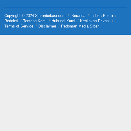
Copyright © 2024 Siaranbekasi.com
Beranda
Indeks Berita
Redaksi
Tentang Kami
Hubungi Kami
Kebijakan Privasi
Terms of Service
Disclaimer
Pedoman Media Siber