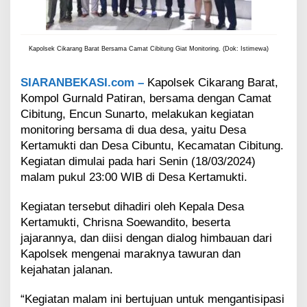
u
n
g
M
Kapolsek Cikarang Barat Bersama Camat Cibitung Giat Monitoring. (Dok: Istimewa)
o
n
SIARANBEKASI.com –
Kapolsek Cikarang Barat,
i
Kompol Gurnald Patiran, bersama dengan Camat
t
o
Cibitung, Encun Sunarto, melakukan kegiatan
r
monitoring bersama di dua desa, yaitu Desa
i
Kertamukti dan Desa Cibuntu, Kecamatan Cibitung.
n
Kegiatan dimulai pada hari Senin (18/03/2024)
g
malam pukul 23:00 WIB di Desa Kertamukti.
K
e
a
Kegiatan tersebut dihadiri oleh Kepala Desa
m
Kertamukti, Chrisna Soewandito, beserta
a
jajarannya, dan diisi dengan dialog himbauan dari
n
Kapolsek mengenai maraknya tawuran dan
a
kejahatan jalanan.
n
W
i
“Kegiatan malam ini bertujuan untuk mengantisipasi