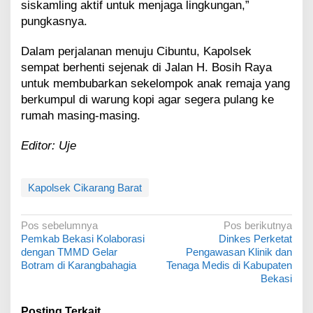
siskamling aktif untuk menjaga lingkungan,”
pungkasnya.
Dalam perjalanan menuju Cibuntu, Kapolsek
sempat berhenti sejenak di Jalan H. Bosih Raya
untuk membubarkan sekelompok anak remaja yang
berkumpul di warung kopi agar segera pulang ke
rumah masing-masing.
Editor: Uje
Kapolsek Cikarang Barat
N
Pos sebelumnya
Pos berikutnya
Pemkab Bekasi Kolaborasi
Dinkes Perketat
a
dengan TMMD Gelar
Pengawasan Klinik dan
v
Botram di Karangbahagia
Tenaga Medis di Kabupaten
Bekasi
i
g
Posting Terkait