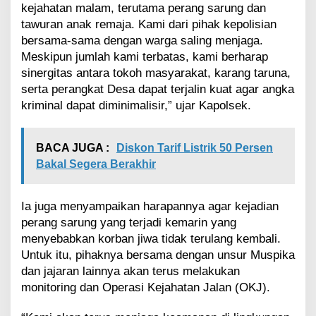
l
kejahatan malam, terutama perang sarung dan
a
tawuran anak remaja. Kami dari pihak kepolisian
y
bersama-sama dengan warga saling menjaga.
a
h
Meskipun jumlah kami terbatas, kami berharap
sinergitas antara tokoh masyarakat, karang taruna,
serta perangkat Desa dapat terjalin kuat agar angka
kriminal dapat diminimalisir,” ujar Kapolsek.
BACA JUGA :
Diskon Tarif Listrik 50 Persen
Bakal Segera Berakhir
Ia juga menyampaikan harapannya agar kejadian
perang sarung yang terjadi kemarin yang
menyebabkan korban jiwa tidak terulang kembali.
Untuk itu, pihaknya bersama dengan unsur Muspika
dan jajaran lainnya akan terus melakukan
monitoring dan Operasi Kejahatan Jalan (OKJ).