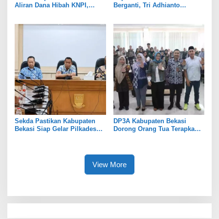
Aliran Dana Hibah KNPI,
Berganti, Tri Adhianto
Tekankan Transparansi
Tekankan Penguatan Sinergi
Sekda Pastikan Kabupaten
DP3A Kabupaten Bekasi
Bekasi Siap Gelar Pilkades
Dorong Orang Tua Terapkan
Serentak 2026
Pola Asuh Digital untuk
Lindungi Anak
View More