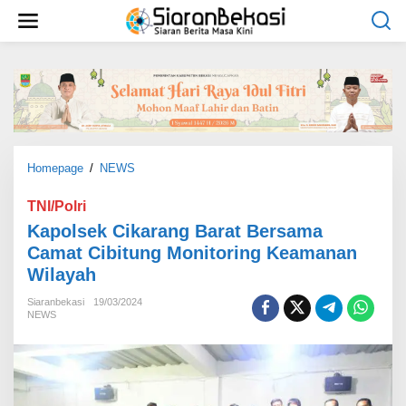
L
e
w
a
t
i
k
e
k
o
Homepage
/
NEWS
K
n
a
t
p
TNI/Polri
e
o
Kapolsek Cikarang Barat Bersama
n
l
Camat Cibitung Monitoring Keamanan
s
Wilayah
e
k
Siaranbekasi
19/03/2024
C
NEWS
i
k
a
r
a