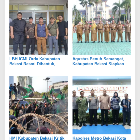
LBH ICMI Orda Kabupaten
Agustus Penuh Semangat,
Bekasi Resmi Dibentuk,
Kabupaten Bekasi Siapkan
Fokus Edukasi dan
Rangkaian Peringatan Tiga
Pendampingan Hukum
Hari Besar
HMI Kabupaten Bekasi Kritik
Kapolres Metro Bekasi Kota