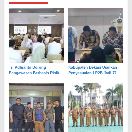
Tri Adhianto Dorong
Kabupaten Bekasi Usulkan
Pengawasan Berbasis Risiko,
Penyesuaian LP2B Jadi 71
Pemkot Bekasi Perkuat Tata
Persen, Jaga Keseimbangan
Kelola
Industri dan Pertanian