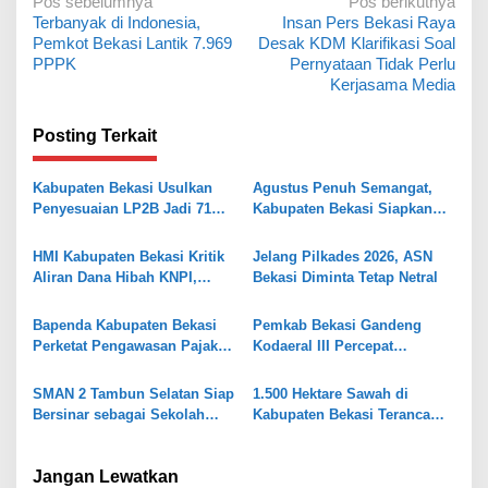
N
Pos sebelumnya
Pos berikutnya
Terbanyak di Indonesia,
Insan Pers Bekasi Raya
a
Pemkot Bekasi Lantik 7.969
Desak KDM Klarifikasi Soal
v
PPPK
Pernyataan Tidak Perlu
Kerjasama Media
i
g
Posting Terkait
a
s
Kabupaten Bekasi Usulkan
Agustus Penuh Semangat,
Penyesuaian LP2B Jadi 71
Kabupaten Bekasi Siapkan
i
Persen, Jaga Keseimbangan
Rangkaian Peringatan Tiga
p
Industri dan Pertanian
Hari Besar
HMI Kabupaten Bekasi Kritik
Jelang Pilkades 2026, ASN
o
Aliran Dana Hibah KNPI,
Bekasi Diminta Tetap Netral
Tekankan Transparansi
s
Bapenda Kabupaten Bekasi
Pemkab Bekasi Gandeng
Perketat Pengawasan Pajak
Kodaeral III Percepat
Air Tanah, Kejar PAD 2026
Pembangunan Kawasan
Pesisir
SMAN 2 Tambun Selatan Siap
1.500 Hektare Sawah di
Bersinar sebagai Sekolah
Kabupaten Bekasi Terancam
Maung Jabar
Kekeringan, 217 Bangunan
Liar Siap Ditertibkan
Jangan Lewatkan