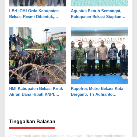
LBH ICMI Orda Kabupaten
Agustus Penuh Semangat,
Bekasi Resmi Dibentuk,
Kabupaten Bekasi Siapkan
Fokus Edukasi dan
Rangkaian Peringatan Tiga
Pendampingan Hukum
Hari Besar
HMI Kabupaten Bekasi Kritik
Kapolres Metro Bekasi Kota
Aliran Dana Hibah KNPI,
Berganti, Tri Adhianto
Tekankan Transparansi
Tekankan Penguatan Sinergi
Tinggalkan Balasan
Alamat email Anda tidak akan dipublikasikan.
Ruas yang wajib ditandai