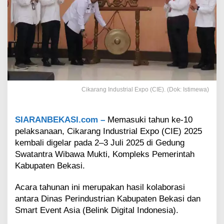
I
n
d
u
s
t
r
i
d
i
Cikarang Industrial Expo (CIE). (Dok: Istimewa)
K
a
b
SIARANBEKASI.com –
Memasuki tahun ke-10
u
pelaksanaan, Cikarang Industrial Expo (CIE) 2025
p
kembali digelar pada 2–3 Juli 2025 di Gedung
a
Swatantra Wibawa Mukti, Kompleks Pemerintah
t
e
Kabupaten Bekasi.
n
B
Acara tahunan ini merupakan hasil kolaborasi
e
antara Dinas Perindustrian Kabupaten Bekasi dan
k
Smart Event Asia (Belink Digital Indonesia).
a
s