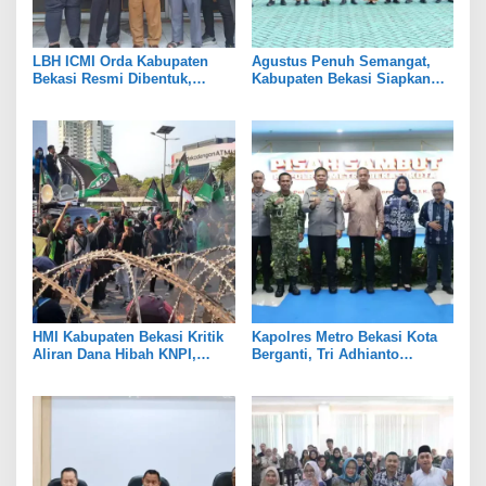
LBH ICMI Orda Kabupaten
Agustus Penuh Semangat,
Bekasi Resmi Dibentuk,
Kabupaten Bekasi Siapkan
Fokus Edukasi dan
Rangkaian Peringatan Tiga
Pendampingan Hukum
Hari Besar
HMI Kabupaten Bekasi Kritik
Kapolres Metro Bekasi Kota
Aliran Dana Hibah KNPI,
Berganti, Tri Adhianto
Tekankan Transparansi
Tekankan Penguatan Sinergi