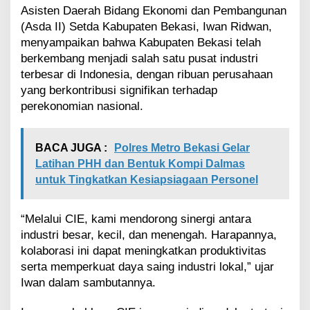
i
Asisten Daerah Bidang Ekonomi dan Pembangunan
M
(Asda II) Setda Kabupaten Bekasi, Iwan Ridwan,
e
menyampaikan bahwa Kabupaten Bekasi telah
l
berkembang menjadi salah satu pusat industri
a
terbesar di Indonesia, dengan ribuan perusahaan
l
u
yang berkontribusi signifikan terhadap
i
perekonomian nasional.
C
I
E
BACA JUGA :
Polres Metro Bekasi Gelar
Latihan PHH dan Bentuk Kompi Dalmas
untuk Tingkatkan Kesiapsiagaan Personel
“Melalui CIE, kami mendorong sinergi antara
industri besar, kecil, dan menengah. Harapannya,
kolaborasi ini dapat meningkatkan produktivitas
serta memperkuat daya saing industri lokal,” ujar
Iwan dalam sambutannya.