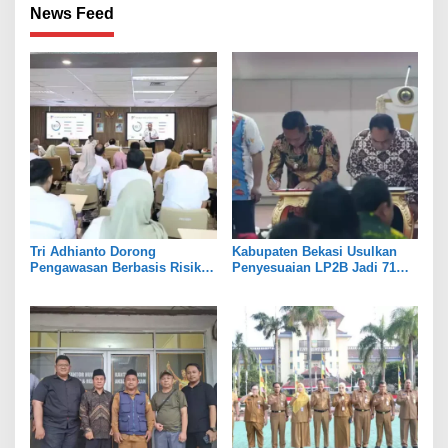
News Feed
Tri Adhianto Dorong
Kabupaten Bekasi Usulkan
Pengawasan Berbasis Risiko,
Penyesuaian LP2B Jadi 71
Pemkot Bekasi Perkuat Tata
Persen, Jaga Keseimbangan
Kelola
Industri dan Pertanian