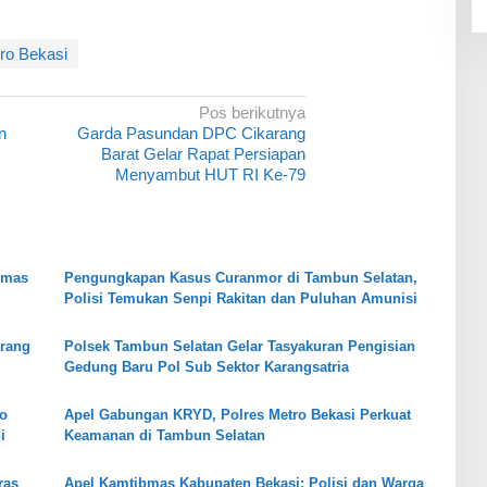
ro Bekasi
Pos berikutnya
n
Garda Pasundan DPC Cikarang
Barat Gelar Rapat Persiapan
Menyambut HUT RI Ke-79
bmas
Pengungkapan Kasus Curanmor di Tambun Selatan,
Polisi Temukan Senpi Rakitan dan Puluhan Amunisi
arang
Polsek Tambun Selatan Gelar Tasyakuran Pengisian
Gedung Baru Pol Sub Sektor Karangsatria
ko
Apel Gabungan KRYD, Polres Metro Bekasi Perkuat
i
Keamanan di Tambun Selatan
ras
Apel Kamtibmas Kabupaten Bekasi: Polisi dan Warga