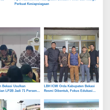
Perkuat Kesiapsiagaan
n Bekasi Usulkan
LBH ICMI Orda Kabupaten Bekasi
an LP2B Jadi 71 Persen,
Resmi Dibentuk, Fokus Edukasi
eimbangan Industri dan
dan Pendampingan Hukum