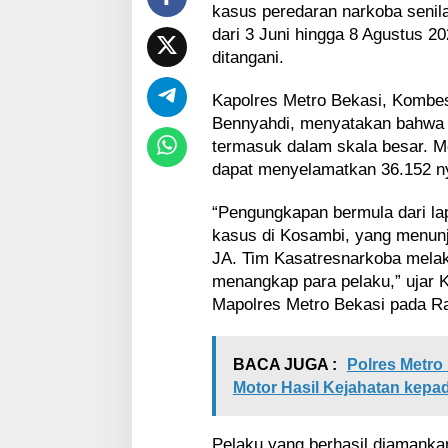
N
kasus peredaran narkoba senila
a
dari 3 Juni hingga 8 Agustus 2
r
ditangani.
k
o
b
Kapolres Metro Bekasi, Kombes
a
Bennyahdi, menyatakan bahwa 
termasuk dalam skala besar. Me
dapat menyelamatkan 36.152 n
“Pengungkapan bermula dari l
kasus di Kosambi, yang menun
JA. Tim Kasatresnarkoba mela
menangkap para pelaku,” ujar K
Mapolres Metro Bekasi pada Ra
BACA JUGA :
Polres Metro
Motor Hasil Kejahatan kepa
Pelaku yang berhasil diamankan