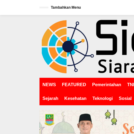
L
Tambahkan Menu
e
w
tutup
a
t
i
k
e
k
o
n
t
e
n
NEWS
FEATURED
Pemerintahan
TNI
Sejarah
Kesehatan
Teknologi
Sosial