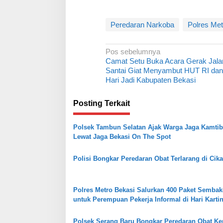
Peredaran Narkoba
Polres Met
N
Pos sebelumnya
Camat Setu Buka Acara Gerak Jala
a
Santai Giat Menyambut HUT RI dan
v
Hari Jadi Kabupaten Bekasi
i
Posting Terkait
g
a
Polsek Tambun Selatan Ajak Warga Jaga Kamti
s
Lewat Jaga Bekasi On The Spot
i
Polisi Bongkar Peredaran Obat Terlarang di Cik
p
o
s
Polres Metro Bekasi Salurkan 400 Paket Semba
untuk Perempuan Pekerja Informal di Hari Kartin
Polsek Serang Baru Bongkar Peredaran Obat Ke