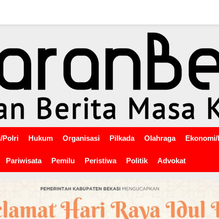
/Polri
Hukum
Organisasi
Pilkada
Olahraga
Ekonomi/
Pariwisata
Pemilu
Peristiwa
Politik
Advokat