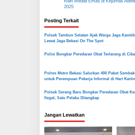
Raih Medali Emas di Kejurnas Atleti
v
2025
i
Posting Terkait
g
a
Polsek Tambun Selatan Ajak Warga Jaga Kamti
s
Lewat Jaga Bekasi On The Spot
i
Polisi Bongkar Peredaran Obat Terlarang di Cik
p
o
s
Polres Metro Bekasi Salurkan 400 Paket Semba
untuk Perempuan Pekerja Informal di Hari Kartin
Polsek Serang Baru Bongkar Peredaran Obat Ke
Ilegal, Satu Pelaku Ditangkap
Jangan Lewatkan