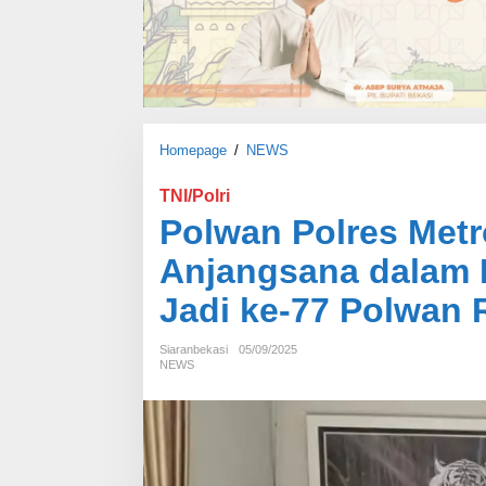
Homepage
/
NEWS
P
o
l
TNI/Polri
w
Polwan Polres Metr
a
n
Anjangsana dalam 
P
o
Jadi ke-77 Polwan 
l
r
Siaranbekasi
05/09/2025
e
NEWS
s
M
e
t
r
o