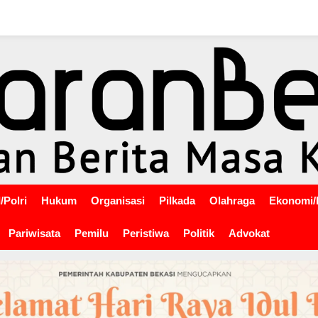
/Polri
Hukum
Organisasi
Pilkada
Olahraga
Ekonomi/
Pariwisata
Pemilu
Peristiwa
Politik
Advokat