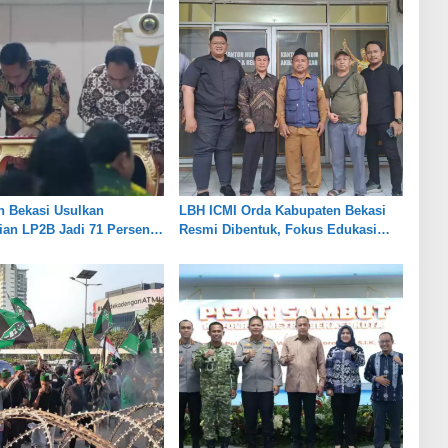
n Bekasi Usulkan
LBH ICMI Orda Kabupaten Bekasi
an LP2B Jadi 71 Persen,
Resmi Dibentuk, Fokus Edukasi
eimbangan Industri dan
dan Pendampingan Hukum