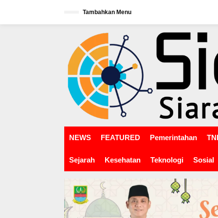
L
Tambahkan Menu
e
w
tutup
a
t
i
k
e
k
o
n
t
e
n
NEWS
FEATURED
Pemerintahan
TNI
Sejarah
Kesehatan
Teknologi
Sosial