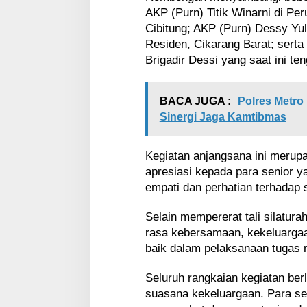
a
AKP (Purn) Titik Winarni di P
d
Cibitung; AKP (Purn) Dessy Yu
i
Residen, Cikarang Barat; serta
k
Brigadir Dessi yang saat ini te
e
-
7
7
BACA JUGA :
Polres Metro
P
Sinergi Jaga Kamtibmas
o
l
w
Kegiatan anjangsana ini merup
a
apresiasi kepada para senior y
n
empati dan perhatian terhadap
R
I
Selain mempererat tali silatur
rasa kebersamaan, kekeluarga
baik dalam pelaksanaan tugas 
Seluruh rangkaian kegiatan be
suasana kekeluargaan. Para sen