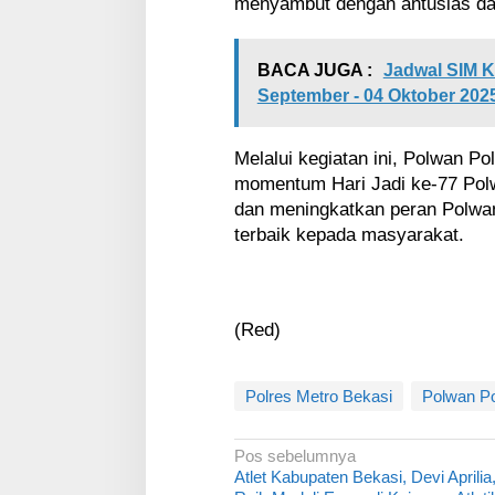
menyambut dengan antusias da
BACA JUGA :
Jadwal SIM Ke
September - 04 Oktober 202
Melalui kegiatan ini, Polwan P
momentum Hari Jadi ke-77 Polw
dan meningkatkan peran Polwa
terbaik kepada masyarakat.
(Red)
Polres Metro Bekasi
Polwan Po
N
Pos sebelumnya
Atlet Kabupaten Bekasi, Devi Aprilia
a