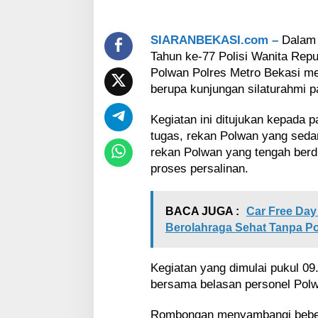
l
a
m
SIARANBEKASI.com –
Dalam 
R
Tahun ke-77 Polisi Wanita Repub
a
n
Polwan Polres Metro Bekasi m
g
berupa kunjungan silaturahmi p
k
a
Kegiatan ini ditujukan kepada p
P
tugas, rekan Polwan yang sedan
e
r
rekan Polwan yang tengah berd
i
proses persalinan.
n
g
a
BACA JUGA :
Car Free Day
t
Berolahraga Sehat Tanpa Po
a
n
H
Kegiatan yang dimulai pukul 09.0
a
bersama belasan personel Polw
r
i
J
Rombongan menyambangi bebera