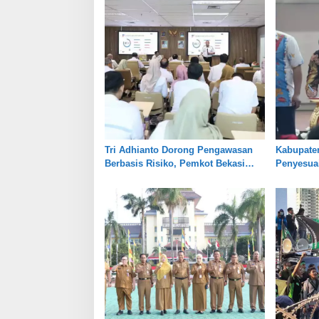
Tri Adhianto Dorong Pengawasan
Kabupate
Berbasis Risiko, Pemkot Bekasi
Penyesuai
Perkuat Tata Kelola
Jaga Kes
Pertanian