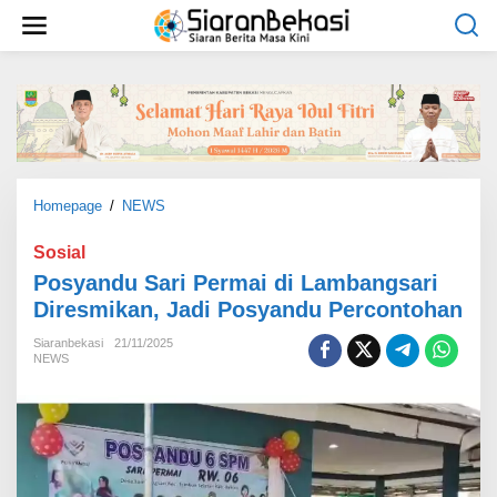
L
e
w
a
t
i
k
e
k
o
Homepage
/
NEWS
P
n
o
t
s
Sosial
e
y
Posyandu Sari Permai di Lambangsari
n
a
Diresmikan, Jadi Posyandu Percontohan
n
d
Siaranbekasi
21/11/2025
u
NEWS
S
a
r
i
P
e