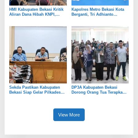
HMI Kabupaten Bekasi Kritik
Kapolres Metro Bekasi Kota
Aliran Dana Hibah KNPI,
Berganti, Tri Adhianto
Tekankan Transparansi
Tekankan Penguatan Sinergi
Sekda Pastikan Kabupaten
DP3A Kabupaten Bekasi
Bekasi Siap Gelar Pilkades
Dorong Orang Tua Terapkan
Serentak 2026
Pola Asuh Digital untuk
Lindungi Anak
View More