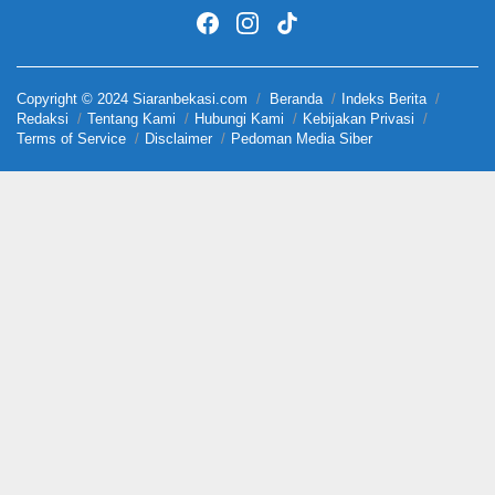
Copyright © 2024 Siaranbekasi.com
Beranda
Indeks Berita
Redaksi
Tentang Kami
Hubungi Kami
Kebijakan Privasi
Terms of Service
Disclaimer
Pedoman Media Siber