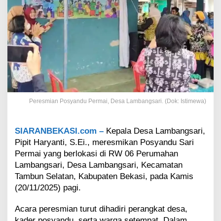
r
m
a
i
d
i
L
a
m
b
a
Peresmian Posyandu Permai, Desa Lambangsari. (Dok: Istimewa)
n
g
s
SIARANBEKASI.com –
Kepala Desa Lambangsari,
a
Pipit Haryanti, S.Ei., meresmikan Posyandu Sari
r
i
Permai yang berlokasi di RW 06 Perumahan
D
Lambangsari, Desa Lambangsari, Kecamatan
i
Tambun Selatan, Kabupaten Bekasi, pada Kamis
r
(20/11/2025) pagi.
e
s
Acara peresmian turut dihadiri perangkat desa,
m
i
kader posyandu, serta warga setempat. Dalam