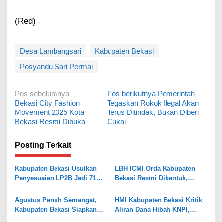
(Red)
Desa Lambangsari
Kabupaten Bekasi
Posyandu Sari Permai
N
Pos sebelumnya
Pos berikutnya
Pemerintah
Bekasi City Fashion
Tegaskan Rokok Ilegal Akan
a
Movement 2025 Kota
Terus Ditindak, Bukan Diberi
v
Bekasi Resmi Dibuka
Cukai
i
Posting Terkait
g
a
Kabupaten Bekasi Usulkan
LBH ICMI Orda Kabupaten
s
Penyesuaian LP2B Jadi 71
Bekasi Resmi Dibentuk,
Persen, Jaga Keseimbangan
Fokus Edukasi dan
i
Industri dan Pertanian
Pendampingan Hukum
Agustus Penuh Semangat,
HMI Kabupaten Bekasi Kritik
p
Kabupaten Bekasi Siapkan
Aliran Dana Hibah KNPI,
o
Rangkaian Peringatan Tiga
Tekankan Transparansi