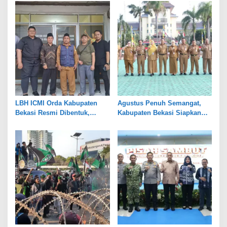
Kelola
Industri dan Pertanian
LBH ICMI Orda Kabupaten
Agustus Penuh Semangat,
Bekasi Resmi Dibentuk,
Kabupaten Bekasi Siapkan
Fokus Edukasi dan
Rangkaian Peringatan Tiga
Pendampingan Hukum
Hari Besar