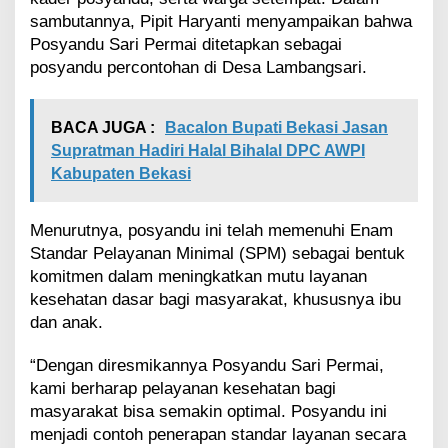
k
sambutannya, Pipit Haryanti menyampaikan bahwa
a
Posyandu Sari Permai ditetapkan sebagai
n
posyandu percontohan di Desa Lambangsari.
,
J
a
d
BACA JUGA :
Bacalon Bupati Bekasi Jasan
i
Supratman Hadiri Halal Bihalal DPC AWPI
P
Kabupaten Bekasi
o
s
y
Menurutnya, posyandu ini telah memenuhi Enam
a
Standar Pelayanan Minimal (SPM) sebagai bentuk
n
komitmen dalam meningkatkan mutu layanan
d
u
kesehatan dasar bagi masyarakat, khususnya ibu
P
dan anak.
e
r
“Dengan diresmikannya Posyandu Sari Permai,
c
kami berharap pelayanan kesehatan bagi
o
masyarakat bisa semakin optimal. Posyandu ini
n
t
menjadi contoh penerapan standar layanan secara