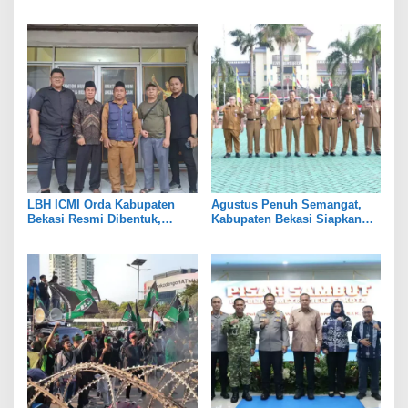
Pemkot Bekasi Perkuat Tata
Persen, Jaga Keseimbangan
Kelola
Industri dan Pertanian
LBH ICMI Orda Kabupaten
Agustus Penuh Semangat,
Bekasi Resmi Dibentuk,
Kabupaten Bekasi Siapkan
Fokus Edukasi dan
Rangkaian Peringatan Tiga
Pendampingan Hukum
Hari Besar