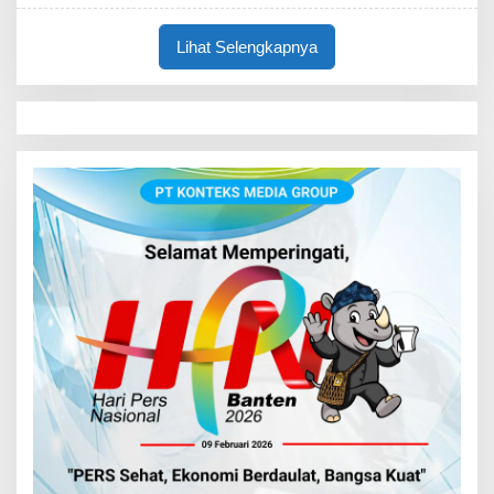
Lihat Selengkapnya