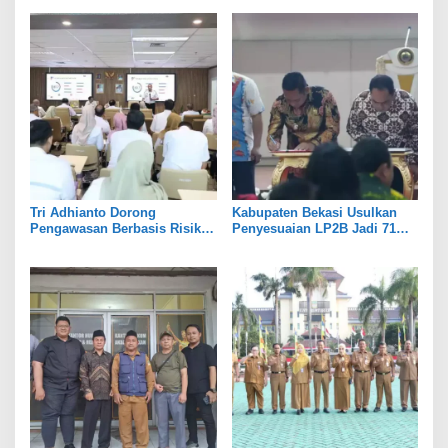
Tri Adhianto Dorong
Kabupaten Bekasi Usulkan
Pengawasan Berbasis Risiko,
Penyesuaian LP2B Jadi 71
Pemkot Bekasi Perkuat Tata
Persen, Jaga Keseimbangan
Kelola
Industri dan Pertanian