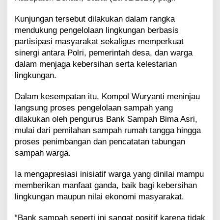
r
i
Kunjungan tersebut dilakukan dalam rangka
K
mendukung pengelolaan lingkungan berbasis
u
partisipasi masyarakat sekaligus memperkuat
n
sinergi antara Polri, pemerintah desa, dan warga
j
u
dalam menjaga kebersihan serta kelestarian
n
lingkungan.
g
i
Dalam kesempatan itu, Kompol Wuryanti meninjau
B
langsung proses pengelolaan sampah yang
a
n
dilakukan oleh pengurus Bank Sampah Bima Asri,
k
mulai dari pemilahan sampah rumah tangga hingga
S
proses penimbangan dan pencatatan tabungan
a
sampah warga.
m
p
Ia mengapresiasi inisiatif warga yang dinilai mampu
a
h
memberikan manfaat ganda, baik bagi kebersihan
B
lingkungan maupun nilai ekonomi masyarakat.
i
m
“Bank sampah seperti ini sangat positif karena tidak