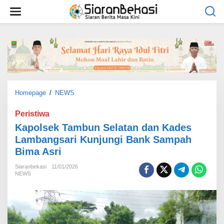
L
e
w
a
t
i
k
e
k
o
Homepage
/
NEWS
K
n
a
t
p
Peristiwa
e
o
Kapolsek Tambun Selatan dan Kades
n
l
Lambangsari Kunjungi Bank Sampah
s
Bima Asri
e
k
Siaranbekasi
11/01/2026
T
NEWS
a
m
b
u
n