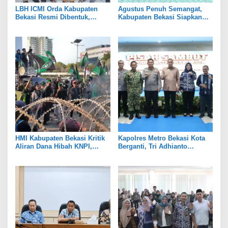
LBH ICMI Orda Kabupaten
Agustus Penuh Semangat,
Bekasi Resmi Dibentuk,
Kabupaten Bekasi Siapkan
Fokus Edukasi dan
Rangkaian Peringatan Tiga
Pendampingan Hukum
Hari Besar
HMI Kabupaten Bekasi Kritik
Kapolres Metro Bekasi Kota
Aliran Dana Hibah KNPI,
Berganti, Tri Adhianto
Tekankan Transparansi
Tekankan Penguatan Sinergi