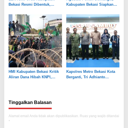
Bekasi Resmi Dibentuk,
Kabupaten Bekasi Siapkan
Fokus Edukasi dan
Rangkaian Peringatan Tiga
Pendampingan Hukum
Hari Besar
HMI Kabupaten Bekasi Kritik
Kapolres Metro Bekasi Kota
Aliran Dana Hibah KNPI,
Berganti, Tri Adhianto
Tekankan Transparansi
Tekankan Penguatan Sinergi
Tinggalkan Balasan
Alamat email Anda tidak akan dipublikasikan.
Ruas yang wajib ditandai
*