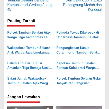
Tambun Selatan Gandeng
Den Sakti Cup IV 2025
v
Komunitas di Gedung Juang
Berlangsung Meriah dan
45
Kondusif
i
g
Posting Terkait
a
s
Polsek Tambun Selatan Ajak
Pemuda Tewas Dikeroyok di
Warga Jaga Kamtibmas Lewat
Underpass Tambun, 3 Pelaku
i
Jaga Bekasi On The Spot
Diringkus Polisi
p
Wakapolsek Tambun Selatan
Pengungkapan Kasus
o
Ajak Warga Jaga Lingkungan
Curanmor di Tambun Selatan,
Lewat Program “Jaga Jakarta
Polisi Temukan Senpi Rakitan
s
Bersih dan Asri”
dan Puluhan Amunisi
Patroli Dini Hari, Polisi
Kapolsek Tambun Selatan
Amankan Tiga Remaja Usai
Perkuat Kolaborasi Warga
Keributan di Tambun Selatan
Lewat Program Sabuk
Kamtibmas
Safari Jumat, Wakapolsek
Polsek Tambun Selatan Gelar
Tambun Selatan Ajak Warga
Tasyakuran Pengisian
Aktifkan Siskamling
Gedung Baru Pol Sub Sektor
Karangsatria
Jangan Lewatkan