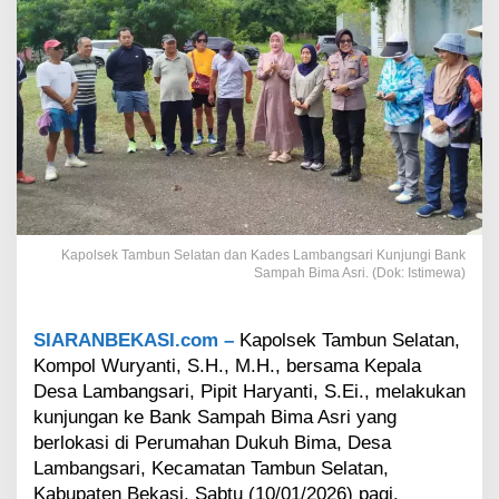
S
e
l
a
t
a
n
d
a
n
K
a
Kapolsek Tambun Selatan dan Kades Lambangsari Kunjungi Bank
d
Sampah Bima Asri. (Dok: Istimewa)
e
s
L
SIARANBEKASI.com –
Kapolsek Tambun Selatan,
a
Kompol Wuryanti, S.H., M.H., bersama Kepala
m
b
Desa Lambangsari, Pipit Haryanti, S.Ei., melakukan
a
kunjungan ke Bank Sampah Bima Asri yang
n
berlokasi di Perumahan Dukuh Bima, Desa
g
Lambangsari, Kecamatan Tambun Selatan,
s
a
Kabupaten Bekasi, Sabtu (10/01/2026) pagi.