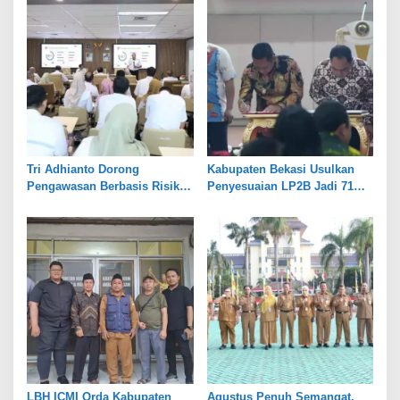
Tri Adhianto Dorong
Kabupaten Bekasi Usulkan
Pengawasan Berbasis Risiko,
Penyesuaian LP2B Jadi 71
Pemkot Bekasi Perkuat Tata
Persen, Jaga Keseimbangan
Kelola
Industri dan Pertanian
LBH ICMI Orda Kabupaten
Agustus Penuh Semangat,