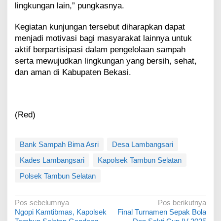
lingkungan lain,” pungkasnya.
Kegiatan kunjungan tersebut diharapkan dapat
menjadi motivasi bagi masyarakat lainnya untuk
aktif berpartisipasi dalam pengelolaan sampah
serta mewujudkan lingkungan yang bersih, sehat,
dan aman di Kabupaten Bekasi.
(Red)
Bank Sampah Bima Asri
Desa Lambangsari
Kades Lambangsari
Kapolsek Tambun Selatan
Polsek Tambun Selatan
N
Pos sebelumnya
Pos berikutnya
Ngopi Kamtibmas, Kapolsek
Final Turnamen Sepak Bola
a