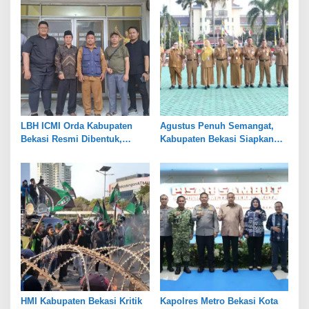
LBH ICMI Orda Kabupaten
Agustus Penuh Semangat,
Bekasi Resmi Dibentuk,
Kabupaten Bekasi Siapkan
Fokus Edukasi dan
Rangkaian Peringatan Tiga
Pendampingan Hukum
Hari Besar
HMI Kabupaten Bekasi Kritik
Kapolres Metro Bekasi Kota