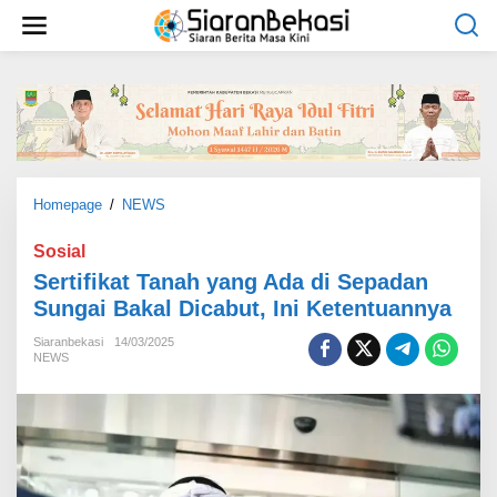
L
e
w
a
t
i
k
e
k
o
Homepage
/
NEWS
S
n
e
t
r
Sosial
e
t
Sertifikat Tanah yang Ada di Sepadan
n
i
Sungai Bakal Dicabut, Ini Ketentuannya
f
i
Siaranbekasi
14/03/2025
k
NEWS
a
t
T
a
n
a