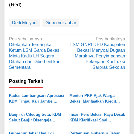
(Red)
Dedi Mulyadi
Gubernur Jabar
N
Pos sebelumnya
Pos berikutnya
Ditetapkan Tersangka,
LSM GNRI DPD Kabupaten
a
Ketum LSM Garda Bekasi
Bekasi Menyoal Dugaan
v
Minta Kadis LH Segera
Maraknya Penyimpangan
Ditahan dan Diberhentikan
Pekerjaan Kontruksi
i
Sementara
Sarpras Sekolah
g
a
Posting Terkait
s
Kades Lambangsari Apresiasi
Menteri PKP Ajak Warga
i
KDM Tinjau Kali Jambe,
Bekasi Manfaatkan Kredit
p
Harapkan Solusi Banjir
Program Perumahan dan
FLPP
o
Banjir di Ciledug Setu, KDM
Insan Pers Bekasi Raya Desak
Sebut Banjir Disengaja
KDM Klarifikasi Soal
s
Kerena Ulah Kontraktor
Pernyataan Tidak Perlu
Proyek Polder
Kerjasama Media
Gubernur Jabar Hadir di
Pertemuan Gubernur Jabar