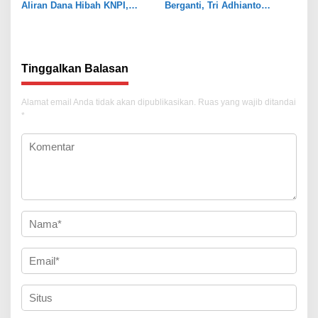
Aliran Dana Hibah KNPI,
Berganti, Tri Adhianto
Tekankan Transparansi
Tekankan Penguatan Sinergi
Tinggalkan Balasan
Alamat email Anda tidak akan dipublikasikan.
Ruas yang wajib ditandai
*