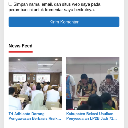
Simpan nama, email, dan situs web saya pada
peramban ini untuk komentar saya berikutnya.
News Feed
Tri Adhianto Dorong
Kabupaten Bekasi Usulkan
Pengawasan Berbasis Risiko,
Penyesuaian LP2B Jadi 71
Pemkot Bekasi Perkuat Tata
Persen, Jaga Keseimbangan
Kelola
Industri dan Pertanian