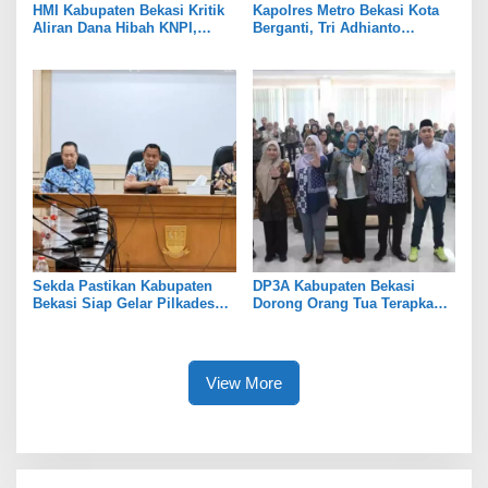
HMI Kabupaten Bekasi Kritik
Kapolres Metro Bekasi Kota
Aliran Dana Hibah KNPI,
Berganti, Tri Adhianto
Tekankan Transparansi
Tekankan Penguatan Sinergi
Sekda Pastikan Kabupaten
DP3A Kabupaten Bekasi
Bekasi Siap Gelar Pilkades
Dorong Orang Tua Terapkan
Serentak 2026
Pola Asuh Digital untuk
Lindungi Anak
View More