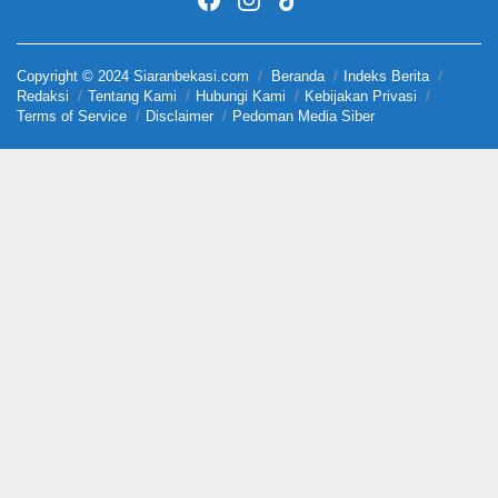
Copyright © 2024 Siaranbekasi.com
Beranda
Indeks Berita
Redaksi
Tentang Kami
Hubungi Kami
Kebijakan Privasi
Terms of Service
Disclaimer
Pedoman Media Siber