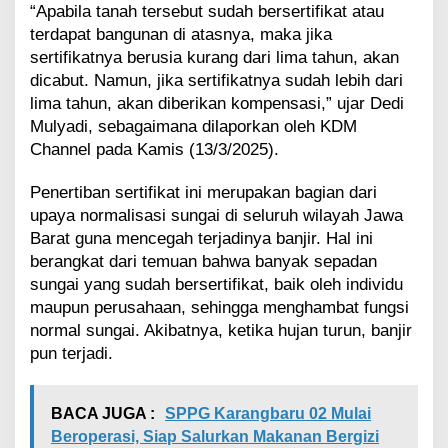
“Apabila tanah tersebut sudah bersertifikat atau
a
k
terdapat bangunan di atasnya, maka jika
a
sertifikatnya berusia kurang dari lima tahun, akan
l
dicabut. Namun, jika sertifikatnya sudah lebih dari
D
lima tahun, akan diberikan kompensasi,” ujar Dedi
i
Mulyadi, sebagaimana dilaporkan oleh KDM
c
a
Channel pada Kamis (13/3/2025).
b
u
Penertiban sertifikat ini merupakan bagian dari
t
upaya normalisasi sungai di seluruh wilayah Jawa
,
Barat guna mencegah terjadinya banjir. Hal ini
I
n
berangkat dari temuan bahwa banyak sepadan
i
sungai yang sudah bersertifikat, baik oleh individu
K
maupun perusahaan, sehingga menghambat fungsi
e
normal sungai. Akibatnya, ketika hujan turun, banjir
t
pun terjadi.
e
n
t
u
BACA JUGA :
SPPG Karangbaru 02 Mulai
a
Beroperasi, Siap Salurkan Makanan Bergizi
n