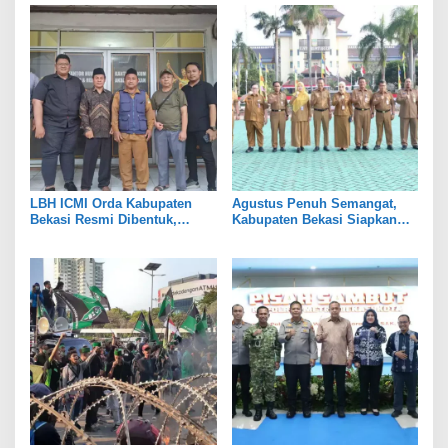
LBH ICMI Orda Kabupaten
Agustus Penuh Semangat,
Bekasi Resmi Dibentuk,
Kabupaten Bekasi Siapkan
Fokus Edukasi dan
Rangkaian Peringatan Tiga
Pendampingan Hukum
Hari Besar