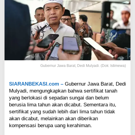
h
y
a
n
g
A
d
a
d
i
S
e
Gubernur Jawa Barat, Dedi Mulyadi. (Dok: Istimewa)
p
a
d
SIARANBEKASI.com –
Gubernur Jawa Barat, Dedi
a
Mulyadi, mengungkapkan bahwa sertifikat tanah
n
yang berlokasi di sepadan sungai dan belum
S
u
berusia lima tahun akan dicabut. Sementara itu,
n
sertifikat yang sudah lebih dari lima tahun tidak
g
akan dicabut, melainkan akan diberikan
a
kompensasi berupa uang kerahiman.
i
B