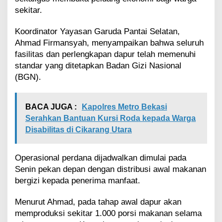
l
sekitar.
u
r
Koordinator Yayasan Garuda Pantai Selatan,
k
Ahmad Firmansyah, menyampaikan bahwa seluruh
a
n
fasilitas dan perlengkapan dapur telah memenuhi
M
standar yang ditetapkan Badan Gizi Nasional
a
(BGN).
k
a
n
BACA JUGA :
Kapolres Metro Bekasi
a
Serahkan Bantuan Kursi Roda kepada Warga
n
B
Disabilitas di Cikarang Utara
e
r
g
Operasional perdana dijadwalkan dimulai pada
i
Senin pekan depan dengan distribusi awal makanan
z
bergizi kepada penerima manfaat.
i
Menurut Ahmad, pada tahap awal dapur akan
memproduksi sekitar 1.000 porsi makanan selama