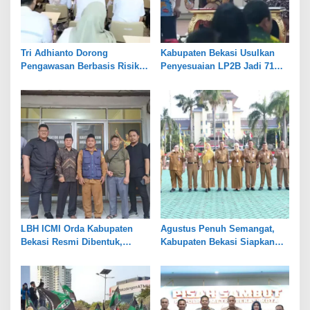
Tri Adhianto Dorong
Kabupaten Bekasi Usulkan
Pengawasan Berbasis Risiko,
Penyesuaian LP2B Jadi 71
Pemkot Bekasi Perkuat Tata
Persen, Jaga Keseimbangan
Kelola
Industri dan Pertanian
LBH ICMI Orda Kabupaten
Agustus Penuh Semangat,
Bekasi Resmi Dibentuk,
Kabupaten Bekasi Siapkan
Fokus Edukasi dan
Rangkaian Peringatan Tiga
Pendampingan Hukum
Hari Besar