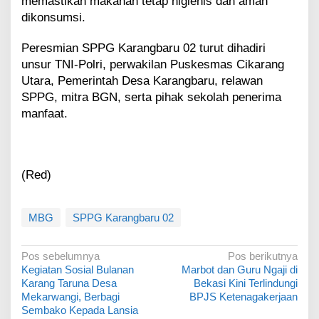
memastikan makanan tetap higienis dan aman
dikonsumsi.
Peresmian SPPG Karangbaru 02 turut dihadiri
unsur TNI-Polri, perwakilan Puskesmas Cikarang
Utara, Pemerintah Desa Karangbaru, relawan
SPPG, mitra BGN, serta pihak sekolah penerima
manfaat.
(Red)
MBG
SPPG Karangbaru 02
N
Pos sebelumnya
Pos berikutnya
Kegiatan Sosial Bulanan
Marbot dan Guru Ngaji di
a
Karang Taruna Desa
Bekasi Kini Terlindungi
v
Mekarwangi, Berbagi
BPJS Ketenagakerjaan
Sembako Kepada Lansia