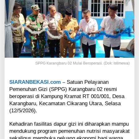
0
2
M
u
l
a
i
B
e
r
o
SPPG Karangbaru 02 Mulai Beroperasi. (Dok: Istimewa)
p
e
r
SIARANBEKASI.com –
Satuan Pelayanan
a
Pemenuhan Gizi (SPPG) Karangbaru 02 resmi
s
i
beroperasi di Kampung Kramat RT 001/001, Desa
,
Karangbaru, Kecamatan Cikarang Utara, Selasa
S
(12/5/2026).
i
a
Kehadiran fasilitas dapur gizi ini diharapkan mampu
p
mendukung program pemenuhan nutrisi masyarakat
S
a
sekaligus membuka peluang ekonomi bagi warga