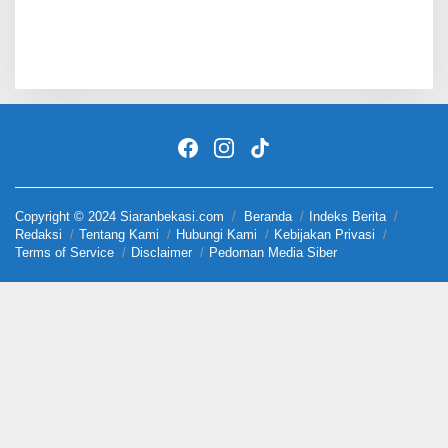
Copyright © 2024 Siaranbekasi.com
Beranda
Indeks Berita
Redaksi
Tentang Kami
Hubungi Kami
Kebijakan Privasi
Terms of Service
Disclaimer
Pedoman Media Siber