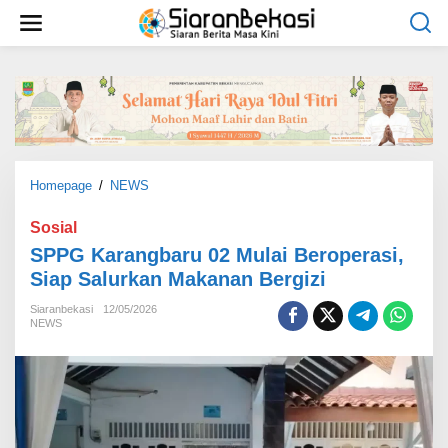
L
e
w
a
t
i
k
e
k
o
Homepage
/
NEWS
S
n
P
t
P
Sosial
e
G
SPPG Karangbaru 02 Mulai Beroperasi,
n
K
Siap Salurkan Makanan Bergizi
a
r
Siaranbekasi
12/05/2026
a
NEWS
n
g
b
a
r
u