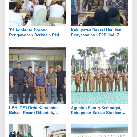
Tri Adhianto Dorong
Kabupaten Bekasi Usulkan
Pengawasan Berbasis Risiko,
Penyesuaian LP2B Jadi 71
Pemkot Bekasi Perkuat Tata
Persen, Jaga Keseimbangan
Kelola
Industri dan Pertanian
LBH ICMI Orda Kabupaten
Agustus Penuh Semangat,
Bekasi Resmi Dibentuk,
Kabupaten Bekasi Siapkan
Fokus Edukasi dan
Rangkaian Peringatan Tiga
Pendampingan Hukum
Hari Besar