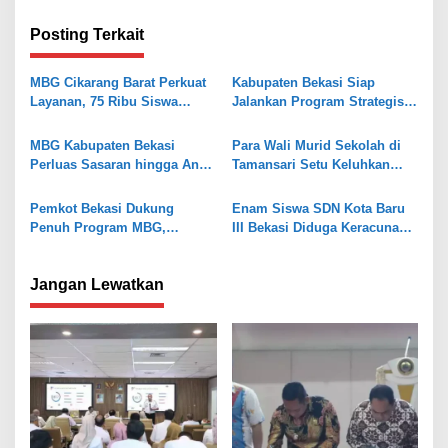
i
g
Posting Terkait
a
s
MBG Cikarang Barat Perkuat
Kabupaten Bekasi Siap
Layanan, 75 Ribu Siswa
Jalankan Program Strategis
i
Berpotensi Jadi Penerima
Nasional: Kopdes Merah
p
Manfaat
Putih, MBG, Penataan Tata
MBG Kabupaten Bekasi
Para Wali Murid Sekolah di
Ruang
o
Perluas Sasaran hingga Anak
Tamansari Setu Keluhkan
di Luar Sekolah
Pembagian Menu MBG
s
Pemkot Bekasi Dukung
Enam Siswa SDN Kota Baru
Penuh Program MBG,
III Bekasi Diduga Keracunan
Investasi Masa Depan Emas
MBG, Tri Adhianto Bakal
Evaluasi Penyedia
Jangan Lewatkan