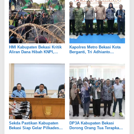
HMI Kabupaten Bekasi Kritik
Kapolres Metro Bekasi Kota
Aliran Dana Hibah KNPI,
Berganti, Tri Adhianto
Tekankan Transparansi
Tekankan Penguatan Sinergi
Sekda Pastikan Kabupaten
DP3A Kabupaten Bekasi
Bekasi Siap Gelar Pilkades
Dorong Orang Tua Terapkan
Serentak 2026
Pola Asuh Digital untuk