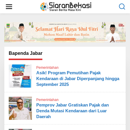
L
e
w
a
t
i
k
e
k
o
Bapenda Jabar
n
t
Pemerintahan
e
Asik! Program Pemutihan Pajak
n
Kendaraan di Jabar Diperpanjang hingga
September 2025
Pemerintahan
Pemprov Jabar Gratiskan Pajak dan
Denda Mutasi Kendaraan dari Luar
Daerah