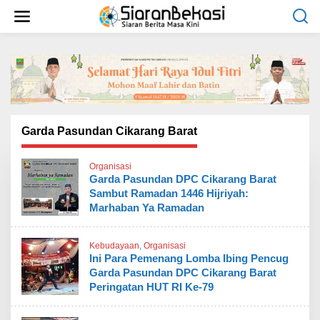
L
e
w
a
t
i
k
e
k
o
Garda Pasundan Cikarang Barat
n
t
Organisasi
e
Garda Pasundan DPC Cikarang Barat
n
Sambut Ramadan 1446 Hijriyah:
Marhaban Ya Ramadan
Kebudayaan
,
Organisasi
Ini Para Pemenang Lomba Ibing Pencug
Garda Pasundan DPC Cikarang Barat
Peringatan HUT RI Ke-79