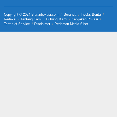
Copyright © 2024 Siaranbekasi.com
Beranda
Indeks Berita
Redaksi
Tentang Kami
Hubungi Kami
Kebijakan Privasi
Terms of Service
Disclaimer
Pedoman Media Siber