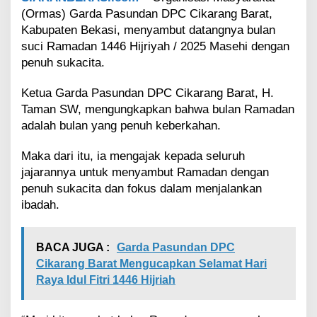
a
(Ormas) Garda Pasundan DPC Cikarang Barat,
d
Kabupaten Bekasi, menyambut datangnya bulan
a
suci Ramadan 1446 Hijriyah / 2025 Masehi dengan
n
penuh sukacita.
1
4
4
Ketua Garda Pasundan DPC Cikarang Barat, H.
6
Taman SW, mengungkapkan bahwa bulan Ramadan
H
adalah bulan yang penuh keberkahan.
i
j
Maka dari itu, ia mengajak kepada seluruh
r
i
jajarannya untuk menyambut Ramadan dengan
y
penuh sukacita dan fokus dalam menjalankan
a
ibadah.
h
:
M
BACA JUGA :
Garda Pasundan DPC
a
Cikarang Barat Mengucapkan Selamat Hari
r
h
Raya Idul Fitri 1446 Hijriah
a
b