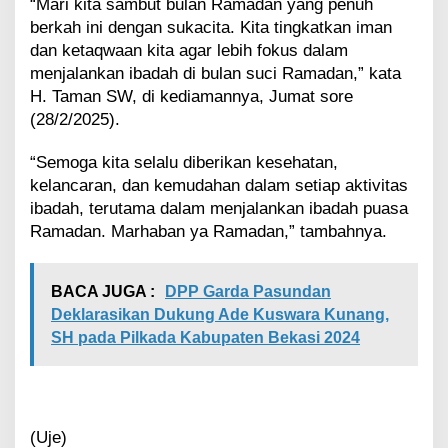
a
“Mari kita sambut bulan Ramadan yang penuh
n
berkah ini dengan sukacita. Kita tingkatkan iman
Y
dan ketaqwaan kita agar lebih fokus dalam
a
menjalankan ibadah di bulan suci Ramadan,” kata
R
H. Taman SW, di kediamannya, Jumat sore
a
m
(28/2/2025).
a
d
“Semoga kita selalu diberikan kesehatan,
a
kelancaran, dan kemudahan dalam setiap aktivitas
n
ibadah, terutama dalam menjalankan ibadah puasa
Ramadan. Marhaban ya Ramadan,” tambahnya.
BACA JUGA :
DPP Garda Pasundan
Deklarasikan Dukung Ade Kuswara Kunang,
SH pada Pilkada Kabupaten Bekasi 2024
(Uje)