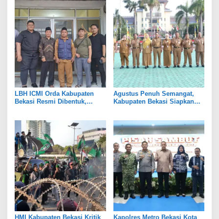
LBH ICMI Orda Kabupaten
Agustus Penuh Semangat,
Bekasi Resmi Dibentuk,
Kabupaten Bekasi Siapkan
Fokus Edukasi dan
Rangkaian Peringatan Tiga
Pendampingan Hukum
Hari Besar
HMI Kabupaten Bekasi Kritik
Kapolres Metro Bekasi Kota