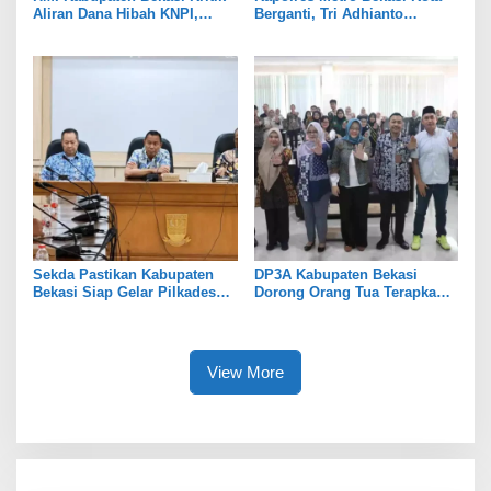
Aliran Dana Hibah KNPI,
Berganti, Tri Adhianto
Tekankan Transparansi
Tekankan Penguatan Sinergi
Sekda Pastikan Kabupaten
DP3A Kabupaten Bekasi
Bekasi Siap Gelar Pilkades
Dorong Orang Tua Terapkan
Serentak 2026
Pola Asuh Digital untuk
Lindungi Anak
View More