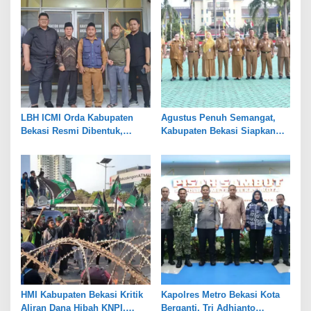
LBH ICMI Orda Kabupaten
Agustus Penuh Semangat,
Bekasi Resmi Dibentuk,
Kabupaten Bekasi Siapkan
Fokus Edukasi dan
Rangkaian Peringatan Tiga
Pendampingan Hukum
Hari Besar
HMI Kabupaten Bekasi Kritik
Kapolres Metro Bekasi Kota
Aliran Dana Hibah KNPI,
Berganti, Tri Adhianto