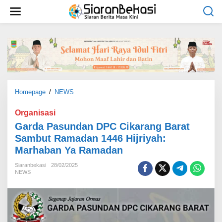
L
e
w
a
t
i
k
e
k
o
Homepage
/
NEWS
G
n
a
t
r
Organisasi
e
d
Garda Pasundan DPC Cikarang Barat
n
a
Sambut Ramadan 1446 Hijriyah:
P
Marhaban Ya Ramadan
a
s
Siaranbekasi
28/02/2025
u
NEWS
n
d
a
n
D