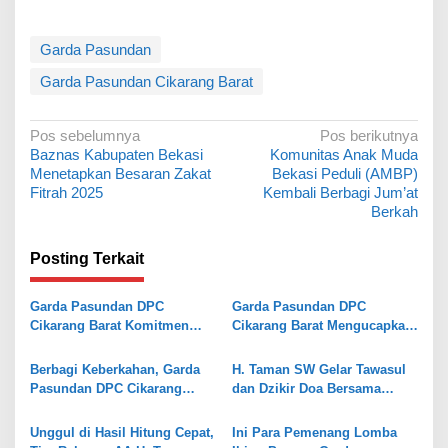
Garda Pasundan
Garda Pasundan Cikarang Barat
N
Pos sebelumnya
Pos berikutnya
Baznas Kabupaten Bekasi
Komunitas Anak Muda
a
Menetapkan Besaran Zakat
Bekasi Peduli (AMBP)
v
Fitrah 2025
Kembali Berbagi Jum’at
Berkah
i
g
Posting Terkait
a
s
Garda Pasundan DPC
Garda Pasundan DPC
Cikarang Barat Komitmen
Cikarang Barat Mengucapkan
i
Mendukung Polri dalam
Selamat Hari Raya Idul Fitri
p
Operasi Berantas
1446 Hijriah
Berbagi Keberkahan, Garda
H. Taman SW Gelar Tawasul
Premanisme
o
Pasundan DPC Cikarang
dan Dzikir Doa Bersama
Barat Adakan Bukber dan
Sambut Kemenangan Paslon
s
Santuni Yatim Piatu
Bupati Bekasi Ade-Asep
Unggul di Hasil Hitung Cepat,
Ini Para Pemenang Lomba