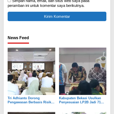
Simpan nama, email, dan situs web saya pada
peramban ini untuk komentar saya berikutnya.
News Feed
Tri Adhianto Dorong
Kabupaten Bekasi Usulkan
Pengawasan Berbasis Risiko,
Penyesuaian LP2B Jadi 71
Pemkot Bekasi Perkuat Tata
Persen, Jaga Keseimbangan
Kelola
Industri dan Pertanian