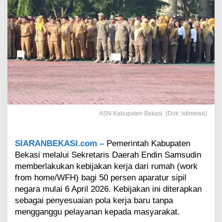
K
a
b
u
p
a
t
e
n
B
e
k
ASN Kabupaten Bekasi. (Dok: Istimewa)
a
s
i
SIARANBEKASI.com –
Pemerintah Kabupaten
,
L
Bekasi melalui Sekretaris Daerah Endin Samsudin
a
memberlakukan kebijakan kerja dari rumah (work
y
from home/WFH) bagi 50 persen aparatur sipil
a
negara mulai 6 April 2026. Kebijakan ini diterapkan
n
sebagai penyesuaian pola kerja baru tanpa
a
n
mengganggu pelayanan kepada masyarakat.
P