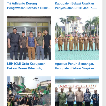
Tri Adhianto Dorong
Kabupaten Bekasi Usulkan
Pengawasan Berbasis Risiko,
Penyesuaian LP2B Jadi 71
Pemkot Bekasi Perkuat Tata
Persen, Jaga Keseimbangan
Kelola
Industri dan Pertanian
LBH ICMI Orda Kabupaten
Agustus Penuh Semangat,
Bekasi Resmi Dibentuk,
Kabupaten Bekasi Siapkan
Fokus Edukasi dan
Rangkaian Peringatan Tiga
Pendampingan Hukum
Hari Besar