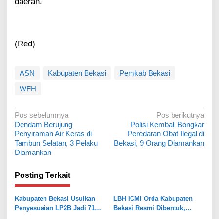
daerah.
(Red)
ASN
Kabupaten Bekasi
Pemkab Bekasi
WFH
N
Pos sebelumnya
Pos berikutnya
Dendam Berujung
Polisi Kembali Bongkar
a
Penyiraman Air Keras di
Peredaran Obat Ilegal di
v
Tambun Selatan, 3 Pelaku
Bekasi, 9 Orang Diamankan
Diamankan
i
g
Posting Terkait
a
s
Kabupaten Bekasi Usulkan
LBH ICMI Orda Kabupaten
Penyesuaian LP2B Jadi 71
Bekasi Resmi Dibentuk,
i
Persen, Jaga Keseimbangan
Fokus Edukasi dan