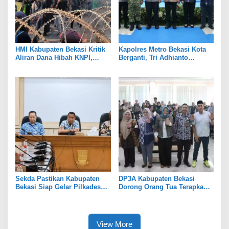
HMI Kabupaten Bekasi Kritik
Kapolres Metro Bekasi Kota
Aliran Dana Hibah KNPI,
Berganti, Tri Adhianto
Tekankan Transparansi
Tekankan Penguatan Sinergi
Sekda Pastikan Kabupaten
DP3A Kabupaten Bekasi
Bekasi Siap Gelar Pilkades
Dorong Orang Tua Terapkan
Serentak 2026
Pola Asuh Digital untuk
Lindungi Anak
View More