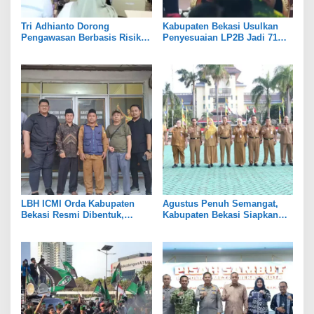
Tri Adhianto Dorong
Kabupaten Bekasi Usulkan
Pengawasan Berbasis Risiko,
Penyesuaian LP2B Jadi 71
Pemkot Bekasi Perkuat Tata
Persen, Jaga Keseimbangan
Kelola
Industri dan Pertanian
LBH ICMI Orda Kabupaten
Agustus Penuh Semangat,
Bekasi Resmi Dibentuk,
Kabupaten Bekasi Siapkan
Fokus Edukasi dan
Rangkaian Peringatan Tiga
Pendampingan Hukum
Hari Besar