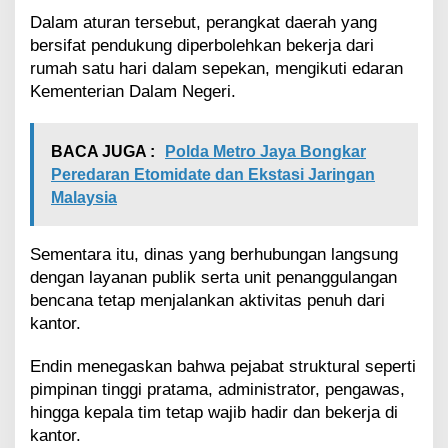
u
Dalam aturan tersebut, perangkat daerah yang
b
bersifat pendukung diperbolehkan bekerja dari
l
rumah satu hari dalam sepekan, mengikuti edaran
i
k
Kementerian Dalam Negeri.
D
i
p
BACA JUGA :
Polda Metro Jaya Bongkar
a
Peredaran Etomidate dan Ekstasi Jaringan
s
Malaysia
t
i
k
Sementara itu, dinas yang berhubungan langsung
a
dengan layanan publik serta unit penanggulangan
n
T
bencana tetap menjalankan aktivitas penuh dari
e
kantor.
t
a
Endin menegaskan bahwa pejabat struktural seperti
p
pimpinan tinggi pratama, administrator, pengawas,
O
hingga kepala tim tetap wajib hadir dan bekerja di
p
t
kantor.