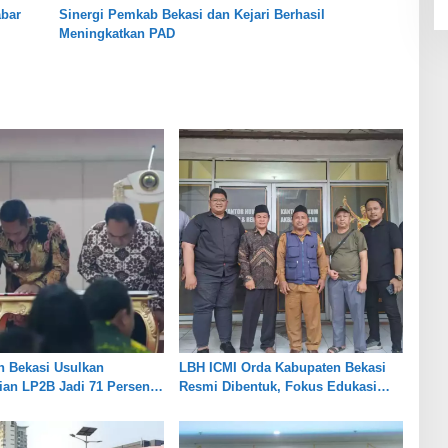
abar
Sinergi Pemkab Bekasi dan Kejari Berhasil
Meningkatkan PAD
n Bekasi Usulkan
LBH ICMI Orda Kabupaten Bekasi
an LP2B Jadi 71 Persen,
Resmi Dibentuk, Fokus Edukasi
eimbangan Industri dan
dan Pendampingan Hukum