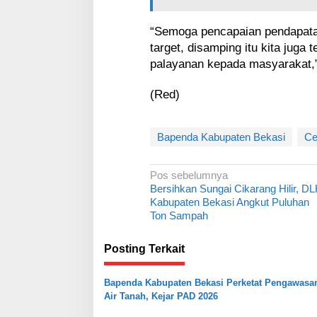
“Semoga pencapaian pendapatan
target, disamping itu kita jug
palayanan kepada masyarakat,
(Red)
Bapenda Kabupaten Bekasi
Ce
N
Pos sebelumnya
Bersihkan Sungai Cikarang Hilir, D
a
Kabupaten Bekasi Angkut Puluhan
v
Ton Sampah
i
Posting Terkait
g
a
Bapenda Kabupaten Bekasi Perketat Pengawasa
s
Air Tanah, Kejar PAD 2026
i