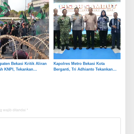
aten Bekasi Kritik Aliran
Kapolres Metro Bekasi Kota
ah KNPI, Tekankan
Berganti, Tri Adhianto Tekankan
nsi
Penguatan Sinergi
g wajib ditandai
*