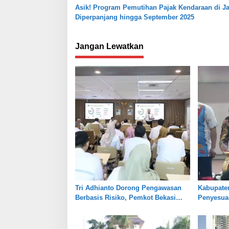
Asik! Program Pemutihan Pajak Kendaraan di J
p
Diperpanjang hingga September 2025
o
s
Jangan Lewatkan
Tri Adhianto Dorong Pengawasan
Kabupate
Berbasis Risiko, Pemkot Bekasi
Penyesuai
Perkuat Tata Kelola
Jaga Kes
Pertanian