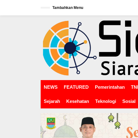
L
Tambahkan Menu
e
w
tutup
a
t
i
k
e
k
o
n
t
e
n
NEWS
FEATURED
Pemerintahan
TNI
Sejarah
Kesehatan
Teknologi
Sosial