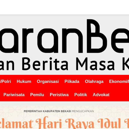
/Polri
Hukum
Organisasi
Pilkada
Olahraga
Ekonomi/
Pariwisata
Pemilu
Peristiwa
Politik
Advokat