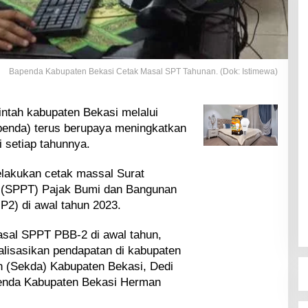
Bapenda Kabupaten Bekasi Cetak Masal SPT Tahunan. (Dok: Istimewa)
ntah kabupaten Bekasi melalui
enda) terus berupaya meningkatkan
i setiap tahunnya.
lakukan cetak massal Surat
g (SPPT) Pajak Bumi dan Bangunan
2) di awal tahun 2023.
sal SPPT PBB-2 di awal tahun,
isasikan pendapatan di kabupaten
h (Sekda) Kabupaten Bekasi, Dedi
enda Kabupaten Bekasi Herman