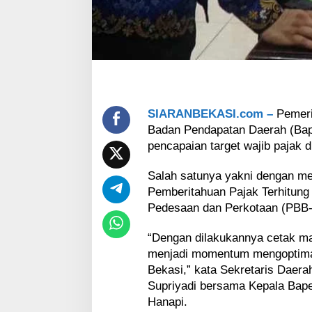
-
P
2
d
i
A
w
a
l
SIARANBEKASI.com –
Pemeri
T
Badan Pendapatan Daerah (Bap
a
pencapaian target wajib pajak d
h
u
n
Salah satunya yakni dengan me
Pemberitahuan Pajak Terhitun
Pedesaan dan Perkotaan (PBB-P
“Dengan dilakukannya cetak ma
menjadi momentum mengoptimal
Bekasi,” kata Sekretaris Daera
Supriyadi bersama Kepala Bap
Hanapi.