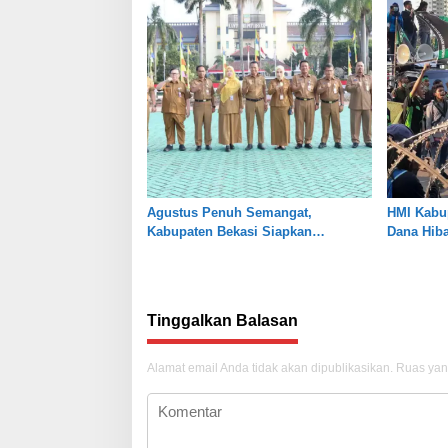
Agustus Penuh Semangat,
HMI Kabup
Kabupaten Bekasi Siapkan
Dana Hib
Rangkaian Peringatan Tiga Hari
Transpara
Besar
Tinggalkan Balasan
Alamat email Anda tidak akan dipublikasikan.
Ruas yan