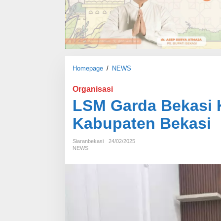
Homepage
/
NEWS
L
S
M
Organisasi
G
LSM Garda Bekasi 
a
r
Kabupaten Bekasi
d
a
Siaranbekasi
24/02/2025
B
NEWS
e
k
a
s
i
K
u
n