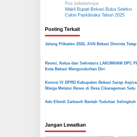
N
Pos sebelumnya
Wakil Bupati Bekasi Buka Seleksi
a
Calon Paskibraka Tahun 2025
v
i
Posting Terkait
g
Jelang Pilkades 2026, ASN Bekasi Diminta Tetap 
a
s
i
Resmi, Ketua dan Sekretaris LAKUMHAM DPC 
Kota Bekasi Mengundurkan Diri
p
o
Komisi IV DPRD Kabupaten Bekasi Serap Aspira
s
Warga Melalui Reses di Desa Cikarageman Setu
Ade Efendi Zarkasih Bantah Tuduhan Selingkuh
Jangan Lewatkan