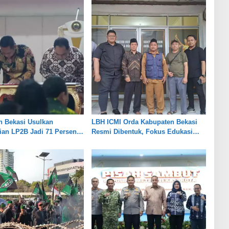
n Bekasi Usulkan
LBH ICMI Orda Kabupaten Bekasi
an LP2B Jadi 71 Persen,
Resmi Dibentuk, Fokus Edukasi
eimbangan Industri dan
dan Pendampingan Hukum