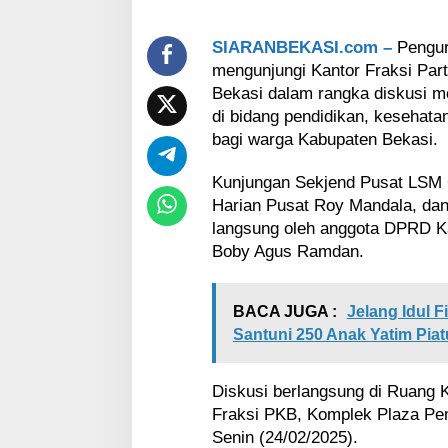
t
e
n
SIARANBEKASI.com –
Pengur
B
mengunjungi Kantor Fraksi Pa
e
Bekasi dalam rangka diskusi 
k
di bidang pendidikan, kesehata
a
s
bagi warga Kabupaten Bekasi.
i
Kunjungan Sekjend Pusat LSM 
Harian Pusat Roy Mandala, dan
langsung oleh anggota DPRD K
Boby Agus Ramdan.
BACA JUGA :
Jelang Idul F
Santuni 250 Anak Yatim Pia
Diskusi berlangsung di Ruang
Fraksi PKB, Komplek Plaza Pe
Senin (24/02/2025).