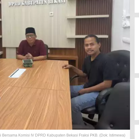
 Bersama Komisi IV DPRD Kabupaten Bekasi Fraksi PKB. (Dok: Istimewa)