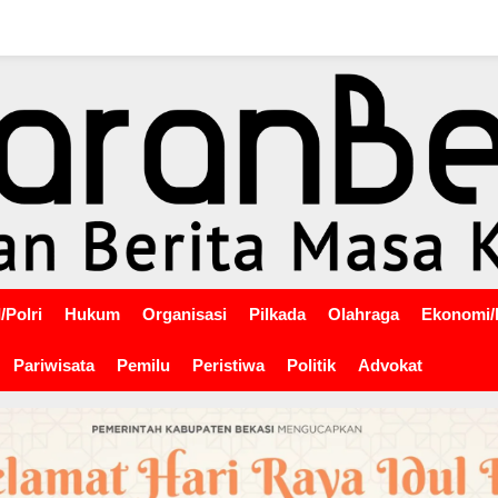
/Polri
Hukum
Organisasi
Pilkada
Olahraga
Ekonomi/
Pariwisata
Pemilu
Peristiwa
Politik
Advokat