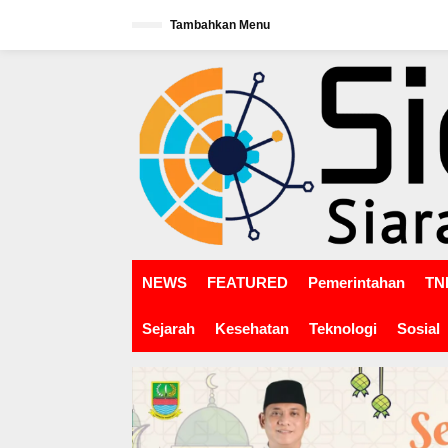
L
Tambahkan Menu
e
w
tutup
a
t
i
k
e
k
o
n
t
e
n
NEWS
FEATURED
Pemerintahan
TNI
Sejarah
Kesehatan
Teknologi
Sosial