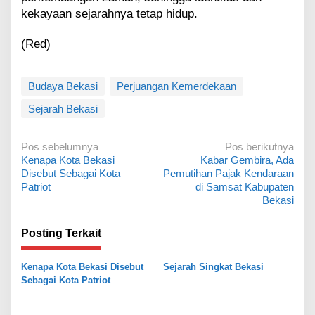
kekayaan sejarahnya tetap hidup.
(Red)
Budaya Bekasi
Perjuangan Kemerdekaan
Sejarah Bekasi
N
Pos sebelumnya
Pos berikutnya
Kenapa Kota Bekasi
Kabar Gembira, Ada
a
Disebut Sebagai Kota
Pemutihan Pajak Kendaraan
v
Patriot
di Samsat Kabupaten
Bekasi
i
g
Posting Terkait
a
s
Kenapa Kota Bekasi Disebut
Sejarah Singkat Bekasi
Sebagai Kota Patriot
i
p