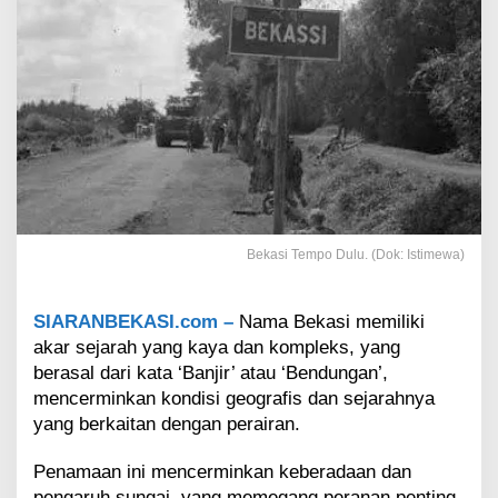
m
C
a
t
a
t
a
n
S
e
j
a
Bekasi Tempo Dulu. (Dok: Istimewa)
r
a
h
SIARANBEKASI.com –
Nama Bekasi memiliki
I
n
akar sejarah yang kaya dan kompleks, yang
d
berasal dari kata ‘Banjir’ atau ‘Bendungan’,
o
mencerminkan kondisi geografis dan sejarahnya
n
yang berkaitan dengan perairan.
e
s
i
Penamaan ini mencerminkan keberadaan dan
a
pengaruh sungai, yang memegang peranan penting