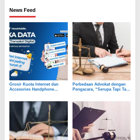
News Feed
Grosir Kuota Internet dan
Perbedaan Advokat dengan
Accesories Handphone
Pengacara, “Serupa Tapi Tak
Terpercaya Hexa Data
Sama”