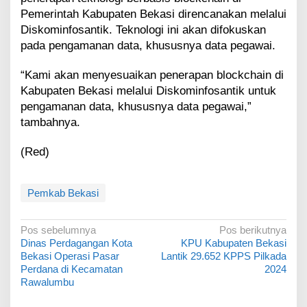
Pemerintah Kabupaten Bekasi direncanakan melalui
Diskominfosantik. Teknologi ini akan difokuskan
pada pengamanan data, khususnya data pegawai.
“Kami akan menyesuaikan penerapan blockchain di
Kabupaten Bekasi melalui Diskominfosantik untuk
pengamanan data, khususnya data pegawai,”
tambahnya.
(Red)
Pemkab Bekasi
N
Pos sebelumnya
Pos berikutnya
Dinas Perdagangan Kota
KPU Kabupaten Bekasi
a
Bekasi Operasi Pasar
Lantik 29.652 KPPS Pilkada
v
Perdana di Kecamatan
2024
Rawalumbu
i