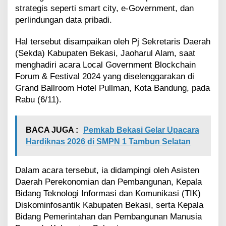
a
strategis seperti smart city, e-Government, dan
i
perlindungan data pribadi.
n
L
Hal tersebut disampaikan oleh Pj Sekretaris Daerah
i
(Sekda) Kabupaten Bekasi, Jaoharul Alam, saat
n
d
menghadiri acara Local Government Blockchain
u
Forum & Festival 2024 yang diselenggarakan di
n
Grand Ballroom Hotel Pullman, Kota Bandung, pada
g
Rabu (6/11).
i
B
i
BACA JUGA :
Pemkab Bekasi Gelar Upacara
g
D
Hardiknas 2026 di SMPN 1 Tambun Selatan
a
t
a
Dalam acara tersebut, ia didampingi oleh Asisten
Daerah Perekonomian dan Pembangunan, Kepala
Bidang Teknologi Informasi dan Komunikasi (TIK)
Diskominfosantik Kabupaten Bekasi, serta Kepala
Bidang Pemerintahan dan Pembangunan Manusia