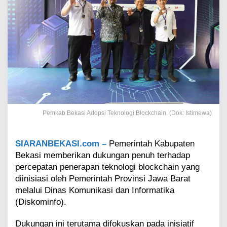
a
p
A
d
o
p
s
i
T
e
k
n
Pemkab Bekasi Adopsi Teknologi Blockchain. (Dok: Istimewa)
o
l
o
SIARANBEKASI.com –
Pemerintah Kabupaten
g
Bekasi memberikan dukungan penuh terhadap
i
B
percepatan penerapan teknologi blockchain yang
l
diinisiasi oleh Pemerintah Provinsi Jawa Barat
o
melalui Dinas Komunikasi dan Informatika
c
(Diskominfo).
k
c
Dukungan ini terutama difokuskan pada inisiatif
h