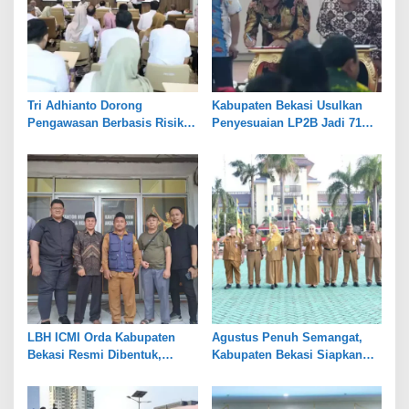
Tri Adhianto Dorong
Kabupaten Bekasi Usulkan
Pengawasan Berbasis Risiko,
Penyesuaian LP2B Jadi 71
Pemkot Bekasi Perkuat Tata
Persen, Jaga Keseimbangan
Kelola
Industri dan Pertanian
LBH ICMI Orda Kabupaten
Agustus Penuh Semangat,
Bekasi Resmi Dibentuk,
Kabupaten Bekasi Siapkan
Fokus Edukasi dan
Rangkaian Peringatan Tiga
Pendampingan Hukum
Hari Besar