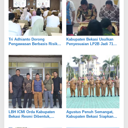
Tri Adhianto Dorong
Kabupaten Bekasi Usulkan
Pengawasan Berbasis Risiko,
Penyesuaian LP2B Jadi 71
Pemkot Bekasi Perkuat Tata
Persen, Jaga Keseimbangan
Kelola
Industri dan Pertanian
LBH ICMI Orda Kabupaten
Agustus Penuh Semangat,
Bekasi Resmi Dibentuk,
Kabupaten Bekasi Siapkan
Fokus Edukasi dan
Rangkaian Peringatan Tiga
Pendampingan Hukum
Hari Besar