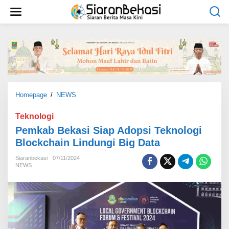
L
e
w
a
t
i
k
e
k
o
Homepage
/
NEWS
P
n
e
t
m
Teknologi
e
k
Pemkab Bekasi Siap Adopsi Teknologi
n
a
Blockchain Lindungi Big Data
b
B
Siaranbekasi
07/11/2024
e
NEWS
k
a
s
i
S
i