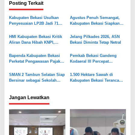
g
Posting Terkait
a
s
Kabupaten Bekasi Usulkan
Agustus Penuh Semangat,
Penyesuaian LP2B Jadi 71
Kabupaten Bekasi Siapkan
i
Persen, Jaga Keseimbangan
Rangkaian Peringatan Tiga
p
Industri dan Pertanian
Hari Besar
HMI Kabupaten Bekasi Kritik
Jelang Pilkades 2026, ASN
o
Aliran Dana Hibah KNPI,
Bekasi Diminta Tetap Netral
Tekankan Transparansi
s
Bapenda Kabupaten Bekasi
Pemkab Bekasi Gandeng
Perketat Pengawasan Pajak
Kodaeral III Percepat
Air Tanah, Kejar PAD 2026
Pembangunan Kawasan
Pesisir
SMAN 2 Tambun Selatan Siap
1.500 Hektare Sawah di
Bersinar sebagai Sekolah
Kabupaten Bekasi Terancam
Maung Jabar
Kekeringan, 217 Bangunan
Liar Siap Ditertibkan
Jangan Lewatkan