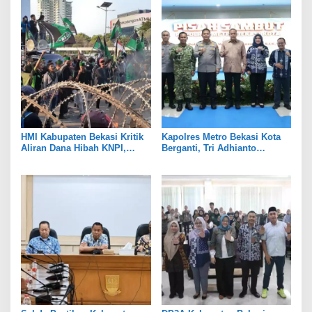
HMI Kabupaten Bekasi Kritik
Kapolres Metro Bekasi Kota
Aliran Dana Hibah KNPI,
Berganti, Tri Adhianto
Tekankan Transparansi
Tekankan Penguatan Sinergi