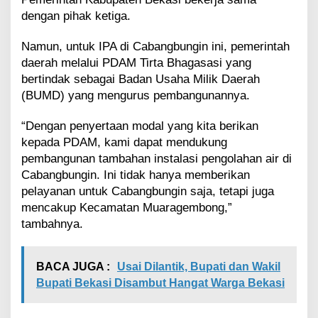
g
i
dengan pihak ketiga.
n
d
Namun, untuk IPA di Cabangbungin ini, pemerintah
a
daerah melalui PDAM Tirta Bhagasasi yang
n
bertindak sebagai Badan Usaha Milik Daerah
M
(BUMD) yang mengurus pembangunannya.
u
a
r
“Dengan penyertaan modal yang kita berikan
a
kepada PDAM, kami dapat mendukung
g
pembangunan tambahan instalasi pengolahan air di
e
Cabangbungin. Ini tidak hanya memberikan
m
b
pelayanan untuk Cabangbungin saja, tetapi juga
o
mencakup Kecamatan Muaragembong,”
n
tambahnya.
g
BACA JUGA :
Usai Dilantik, Bupati dan Wakil
Bupati Bekasi Disambut Hangat Warga Bekasi