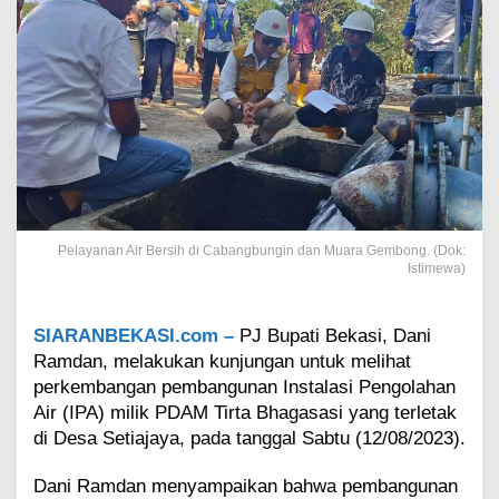
n
g
k
a
t
k
a
n
P
e
l
a
Pelayanan Air Bersih di Cabangbungin dan Muara Gembong. (Dok:
y
Istimewa)
a
n
a
SIARANBEKASI.com –
PJ Bupati Bekasi, Dani
n
Ramdan, melakukan kunjungan untuk melihat
A
i
perkembangan pembangunan Instalasi Pengolahan
r
Air (IPA) milik PDAM Tirta Bhagasasi yang terletak
B
di Desa Setiajaya, pada tanggal Sabtu (12/08/2023).
e
r
Dani Ramdan menyampaikan bahwa pembangunan
s