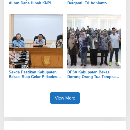
Aliran Dana Hibah KNPI,
Berganti, Tri Adhianto
Tekankan Transparansi
Tekankan Penguatan Sinergi
Sekda Pastikan Kabupaten
DP3A Kabupaten Bekasi
Bekasi Siap Gelar Pilkades
Dorong Orang Tua Terapkan
Serentak 2026
Pola Asuh Digital untuk
Lindungi Anak
View More