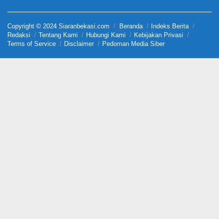
Copyright © 2024 Siaranbekasi.com
Beranda
Indeks Berita
Redaksi
Tentang Kami
Hubungi Kami
Kebijakan Privasi
Terms of Service
Disclaimer
Pedoman Media Siber