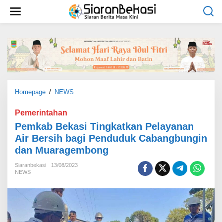
L
e
w
a
t
i
k
e
k
o
Homepage
/
NEWS
P
n
e
t
m
Pemerintahan
e
k
Pemkab Bekasi Tingkatkan Pelayanan
n
a
Air Bersih bagi Penduduk Cabangbungin
b
dan Muaragembong
B
e
Siaranbekasi
13/08/2023
k
NEWS
a
s
i
T
i