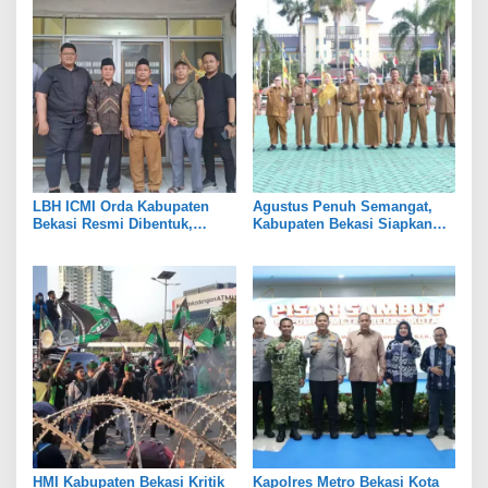
LBH ICMI Orda Kabupaten
Agustus Penuh Semangat,
Bekasi Resmi Dibentuk,
Kabupaten Bekasi Siapkan
Fokus Edukasi dan
Rangkaian Peringatan Tiga
Pendampingan Hukum
Hari Besar
HMI Kabupaten Bekasi Kritik
Kapolres Metro Bekasi Kota