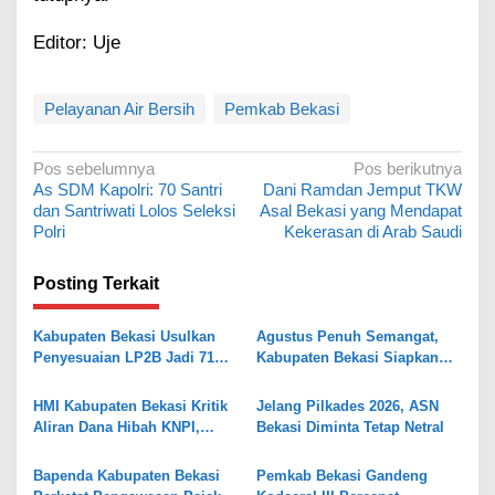
Editor: Uje
Pelayanan Air Bersih
Pemkab Bekasi
N
Pos sebelumnya
Pos berikutnya
As SDM Kapolri: 70 Santri
Dani Ramdan Jemput TKW
a
dan Santriwati Lolos Seleksi
Asal Bekasi yang Mendapat
v
Polri
Kekerasan di Arab Saudi
i
Posting Terkait
g
a
Kabupaten Bekasi Usulkan
Agustus Penuh Semangat,
s
Penyesuaian LP2B Jadi 71
Kabupaten Bekasi Siapkan
Persen, Jaga Keseimbangan
Rangkaian Peringatan Tiga
i
Industri dan Pertanian
Hari Besar
HMI Kabupaten Bekasi Kritik
Jelang Pilkades 2026, ASN
p
Aliran Dana Hibah KNPI,
Bekasi Diminta Tetap Netral
o
Tekankan Transparansi
s
Bapenda Kabupaten Bekasi
Pemkab Bekasi Gandeng