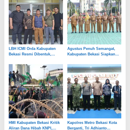
LBH ICMI Orda Kabupaten
Agustus Penuh Semangat,
Bekasi Resmi Dibentuk,
Kabupaten Bekasi Siapkan
Fokus Edukasi dan
Rangkaian Peringatan Tiga
Pendampingan Hukum
Hari Besar
HMI Kabupaten Bekasi Kritik
Kapolres Metro Bekasi Kota
Aliran Dana Hibah KNPI,
Berganti, Tri Adhianto