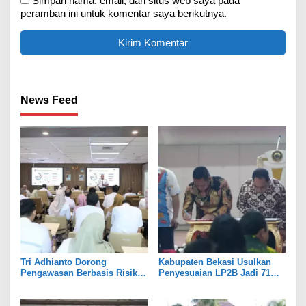
Simpan nama, email, dan situs web saya pada
peramban ini untuk komentar saya berikutnya.
News Feed
Tri Adhianto Dorong
Kabupaten Bekasi Usulkan
Pengawasan Berbasis Risiko,
Penyesuaian LP2B Jadi 71
Pemkot Bekasi Perkuat Tata
Persen, Jaga Keseimbangan
Kelola
Industri dan Pertanian