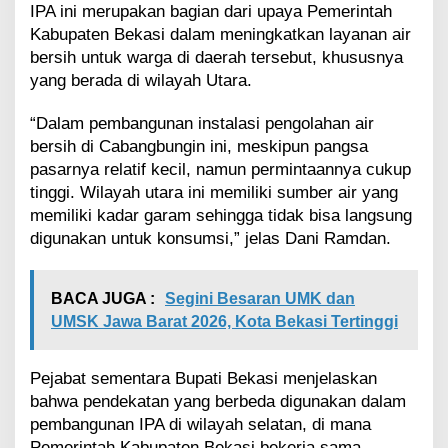
IPA ini merupakan bagian dari upaya Pemerintah
i
h
Kabupaten Bekasi dalam meningkatkan layanan air
b
bersih untuk warga di daerah tersebut, khususnya
a
yang berada di wilayah Utara.
g
i
“Dalam pembangunan instalasi pengolahan air
P
e
bersih di Cabangbungin ini, meskipun pangsa
n
pasarnya relatif kecil, namun permintaannya cukup
d
tinggi. Wilayah utara ini memiliki sumber air yang
u
memiliki kadar garam sehingga tidak bisa langsung
d
digunakan untuk konsumsi,” jelas Dani Ramdan.
u
k
C
a
BACA JUGA :
Segini Besaran UMK dan
b
UMSK Jawa Barat 2026, Kota Bekasi Tertinggi
a
n
g
Pejabat sementara Bupati Bekasi menjelaskan
b
bahwa pendekatan yang berbeda digunakan dalam
u
pembangunan IPA di wilayah selatan, di mana
n
Pemerintah Kabupaten Bekasi bekerja sama