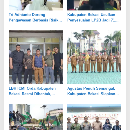
Tri Adhianto Dorong
Kabupaten Bekasi Usulkan
Pengawasan Berbasis Risiko,
Penyesuaian LP2B Jadi 71
Pemkot Bekasi Perkuat Tata
Persen, Jaga Keseimbangan
Kelola
Industri dan Pertanian
LBH ICMI Orda Kabupaten
Agustus Penuh Semangat,
Bekasi Resmi Dibentuk,
Kabupaten Bekasi Siapkan
Fokus Edukasi dan
Rangkaian Peringatan Tiga
Pendampingan Hukum
Hari Besar