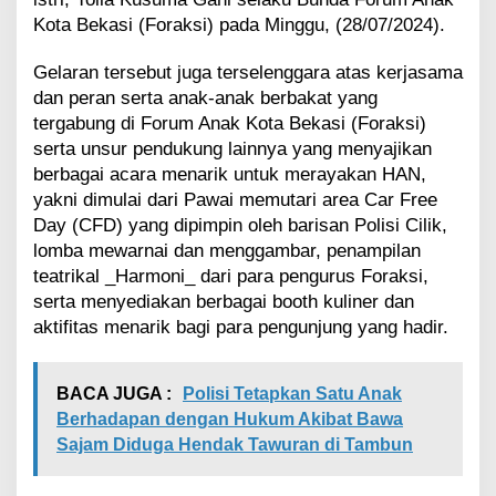
o
Kota Bekasi (Foraksi) pada Minggu, (28/07/2024).
t
a
Gelaran tersebut juga terselenggara atas kerjasama
B
dan peran serta anak-anak berbakat yang
e
k
tergabung di Forum Anak Kota Bekasi (Foraksi)
a
serta unsur pendukung lainnya yang menyajikan
s
berbagai acara menarik untuk merayakan HAN,
i
yakni dimulai dari Pawai memutari area Car Free
:
T
Day (CFD) yang dipimpin oleh barisan Polisi Cilik,
e
lomba mewarnai dan menggambar, penampilan
r
teatrikal _Harmoni_ dari para pengurus Foraksi,
u
serta menyediakan berbagai booth kuliner dan
s
aktifitas menarik bagi para pengunjung yang hadir.
O
p
t
i
BACA JUGA :
Polisi Tetapkan Satu Anak
m
Berhadapan dengan Hukum Akibat Bawa
a
Sajam Diduga Hendak Tawuran di Tambun
l
k