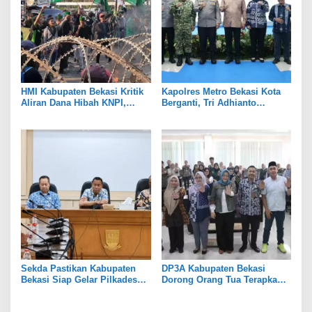
HMI Kabupaten Bekasi Kritik
Kapolres Metro Bekasi Kota
Aliran Dana Hibah KNPI,
Berganti, Tri Adhianto
Tekankan Transparansi
Tekankan Penguatan Sinergi
Sekda Pastikan Kabupaten
DP3A Kabupaten Bekasi
Bekasi Siap Gelar Pilkades
Dorong Orang Tua Terapkan
Serentak 2026
Pola Asuh Digital untuk
Lindungi Anak