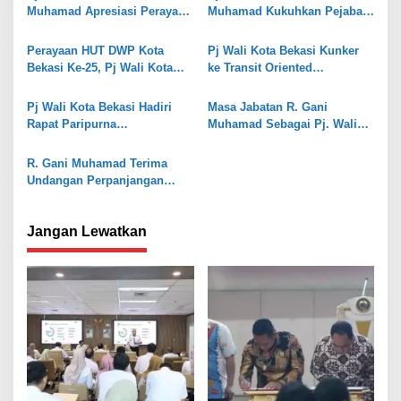
Muhamad Apresiasi Perayaan
Muhamad Kukuhkan Pejabat
i
Cap Go Meh 2025
Struktural Eselon II, III, IV
p
Perayaan HUT DWP Kota
Pj Wali Kota Bekasi Kunker
o
Bekasi Ke-25, Pj Wali Kota
ke Transit Oriented
Bekasi Gani Muhamad
Development LRT City Bekasi
s
Sampaikan Ini
Pj Wali Kota Bekasi Hadiri
Masa Jabatan R. Gani
Rapat Paripurna
Muhamad Sebagai Pj. Wali
Pengangkatan Pimpinan
Kota Bekasi Resmi
DPRD
Diperpanjang
R. Gani Muhamad Terima
Undangan Perpanjangan
Masa Jabatan Pj Wali Kota
Bekasi
Jangan Lewatkan