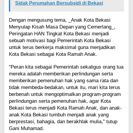
a
Sidak Perumahan Bersubsidi di Bekasi
n
H
a
Dengan mengusung tema, _Anak Kota Bekasi
k
Menyulap Kisah Masa Depan yang Cemerlang_,
B
Peringatan HAN Tingkat Kota Bekasi menjadi
a
sebuah motivasi bagi Pemerintah Kota Bekasi
g
untuk terus berkerja maksimal guna menjadikan
i
M
Kota Bekasi sebagai Kota Ramah Anak.
e
r
“Peran kita sebagai Pemerintah sekaligus orang tua
e
mereka adalah memberikan perlindungan serta
k
memberikan pemenuhan hak yang sama rata dan
a
tidak membeda-bedakan, untuk itu, mari kita terus
berbenah untuk mengoptimalkan program-program
perlindungan serta pemenuhan hak, agar Kota
Bekasi terus menjadi Kota Ramah Anak, dan anak-
anak Kota Bekasi tumbuh menjadi anak yang
berprestasi, bahagia, dan berakhlak mulia,” tutup
Gani Muhamad.