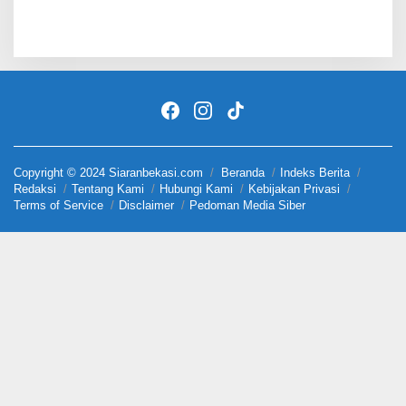
Copyright © 2024 Siaranbekasi.com
Beranda
Indeks Berita
Redaksi
Tentang Kami
Hubungi Kami
Kebijakan Privasi
Terms of Service
Disclaimer
Pedoman Media Siber