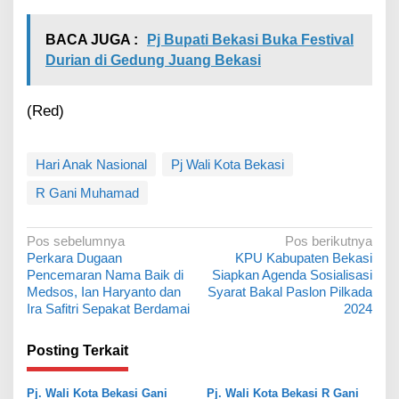
BACA JUGA :
Pj Bupati Bekasi Buka Festival
Durian di Gedung Juang Bekasi
(Red)
Hari Anak Nasional
Pj Wali Kota Bekasi
R Gani Muhamad
N
Pos sebelumnya
Pos berikutnya
Perkara Dugaan
KPU Kabupaten Bekasi
a
Pencemaran Nama Baik di
Siapkan Agenda Sosialisasi
v
Medsos, Ian Haryanto dan
Syarat Bakal Paslon Pilkada
Ira Safitri Sepakat Berdamai
2024
i
g
Posting Terkait
a
s
Pj. Wali Kota Bekasi Gani
Pj. Wali Kota Bekasi R Gani