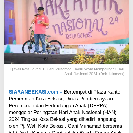
n
a
k
N
a
s
i
o
n
a
l
2
0
Pj Wali Kota Bekasi, R Gani Muhamad, Hadiri Acara Memperingati Hari
Anak Nasional 2024. (Dok: Istimewa)
2
4
,
P
SIARANBEKASI.com –
Bertempat di Plaza Kantor
j
Pemerintah Kota Bekasi, Dinas Pemberdayaan
.
Perempuan dan Perlindungan Anak (DPPPA)
W
menggelar Peringatan Hari Anak Nasional (HAN)
a
2024 Tingkat Kota Bekasi yang dihadiri langsung
l
i
oleh Pj. Wali Kota Bekasi, Gani Muhamad bersama
K
istri, Yolla Kusuma Gani selaku Bunda Forum Anak