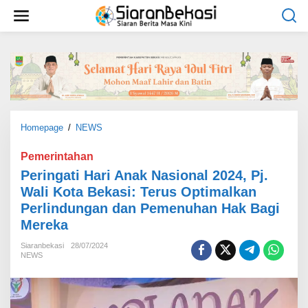
L
e
w
a
t
i
k
e
k
o
Homepage
/
NEWS
P
n
e
t
r
Pemerintahan
e
i
Peringati Hari Anak Nasional 2024, Pj.
n
n
Wali Kota Bekasi: Terus Optimalkan
g
Perlindungan dan Pemenuhan Hak Bagi
a
t
Mereka
i
H
Siaranbekasi
28/07/2024
NEWS
a
r
i
A