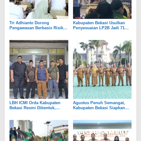
Tri Adhianto Dorong
Kabupaten Bekasi Usulkan
Pengawasan Berbasis Risiko,
Penyesuaian LP2B Jadi 71
Pemkot Bekasi Perkuat Tata
Persen, Jaga Keseimbangan
Kelola
Industri dan Pertanian
LBH ICMI Orda Kabupaten
Agustus Penuh Semangat,
Bekasi Resmi Dibentuk,
Kabupaten Bekasi Siapkan
Fokus Edukasi dan
Rangkaian Peringatan Tiga
Pendampingan Hukum
Hari Besar