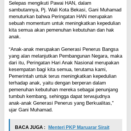
a
Selepas mengikuti Pawai HAN, dalam
n
sambutannya, Pj. Wali Kota Bekasi, Gani Muhamad
P
menuturkan bahwa Peringatan HAN merupakan
e
r
sebuah momentum untuk meningkatkan kepedulian
l
kita semua akan pemenuhan kebutuhan dan hak
i
anak.
n
d
“Anak-anak merupakan Generasi Penerus Bangsa
u
yang alan melanjutkan Pembangunan Negara, maka
n
g
dari itu, Peringatan Hari Anak Nasional merupakan
a
kesempatan bagi kita semua, terutama kami,
n
Pemerintah untuk terus meningkatkan kepedulian
d
terhadap anak, yaitu dengan berperan dalam
a
n
pemenuhan kebutuhan mereka sebagai penunjang
P
tumbuh kembang, sehingga dapat terwujudnya
e
anak-anak Generasi Penerus yang Berkualitas,”
m
ujar Gani Muhamad.
e
n
u
BACA JUGA :
Menteri PKP Maruarar Sirait
h