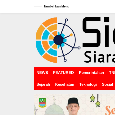
L
Tambahkan Menu
e
w
tutup
a
t
i
k
e
k
o
n
t
e
n
NEWS
FEATURED
Pemerintahan
TNI
Sejarah
Kesehatan
Teknologi
Sosial