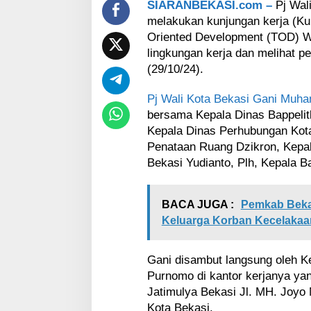
e
SIARANBEKASI.com –
Pj Wal
v
melakukan kunjungan kerja (Ku
e
Oriented Development (TOD) Wi
l
lingkungan kerja dan melihat pe
o
(29/10/24).
p
m
e
Pj Wali Kota Bekasi Gani Muh
n
bersama Kepala Dinas Bappelit
t
Kepala Dinas Perhubungan Kota
L
Penataan Ruang Dzikron, Kepal
R
T
Bekasi Yudianto, Plh, Kepala B
C
i
t
BACA JUGA :
Pemkab Beka
y
Keluarga Korban Kecelaka
B
e
k
Gani disambut langsung oleh K
a
Purnomo di kantor kerjanya yan
s
Jatimulya Bekasi Jl. MH. Joyo
i
Kota Bekasi.