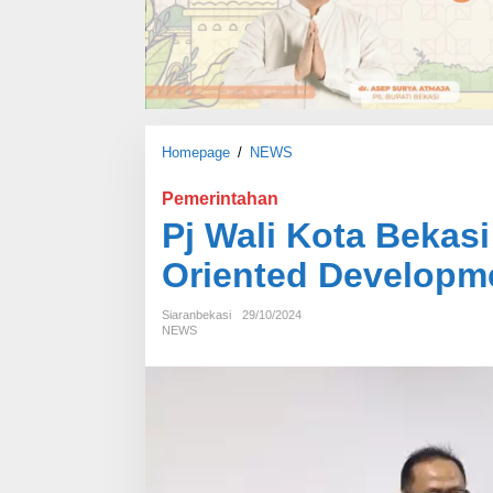
Homepage
/
NEWS
P
j
W
Pemerintahan
a
Pj Wali Kota Bekasi
l
i
Oriented Developme
K
o
Siaranbekasi
29/10/2024
t
NEWS
a
B
e
k
a
s
i
K