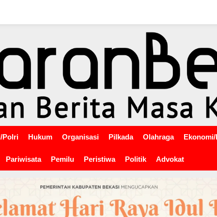
/Polri
Hukum
Organisasi
Pilkada
Olahraga
Ekonomi/
Pariwisata
Pemilu
Peristiwa
Politik
Advokat