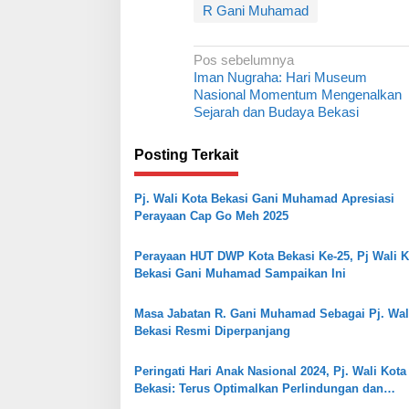
R Gani Muhamad
N
Pos sebelumnya
Iman Nugraha: Hari Museum
a
Nasional Momentum Mengenalkan
v
Sejarah dan Budaya Bekasi
i
Posting Terkait
g
a
Pj. Wali Kota Bekasi Gani Muhamad Apresiasi
s
Perayaan Cap Go Meh 2025
i
Perayaan HUT DWP Kota Bekasi Ke-25, Pj Wali K
p
Bekasi Gani Muhamad Sampaikan Ini
o
s
Masa Jabatan R. Gani Muhamad Sebagai Pj. Wal
Bekasi Resmi Diperpanjang
Peringati Hari Anak Nasional 2024, Pj. Wali Kota
Bekasi: Terus Optimalkan Perlindungan dan
Pemenuhan Hak Bagi Mereka