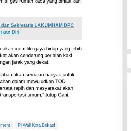
misi gas rumah kaca yang dihasilkan
a dan Sekretaris LAKUMHAM DPC
kan Diri
a akan memiliki gaya hidup yang lebih
kat akan cenderung berjalan kaki
ngan jarak yang dekat.
udahan akan semakin banyak untuk
dahan dalam mewujudkan TOD
tertata rapih dan masyarakat akan
ransportasi umum,” tutup Gani.
pment
Pj Wali Kota Bekasi