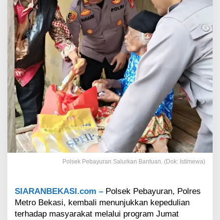
n
S
a
l
u
r
k
a
n
B
a
n
t
u
a
n
k
e
Polsek Pebayuran Salurkan Bantuan. (Dok: Istimewa)
p
a
d
SIARANBEKASI.com –
Polsek Pebayuran, Polres
a
Metro Bekasi, kembali menunjukkan kepedulian
W
terhadap masyarakat melalui program Jumat
a