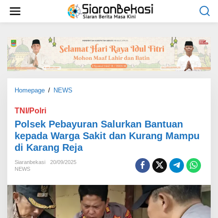
L
e
w
a
t
i
k
e
k
o
Homepage
/
NEWS
P
n
o
t
l
TNI/Polri
e
s
Polsek Pebayuran Salurkan Bantuan
n
e
kepada Warga Sakit dan Kurang Mampu
k
di Karang Reja
P
e
Siaranbekasi
20/09/2025
b
NEWS
a
y
u
r
a