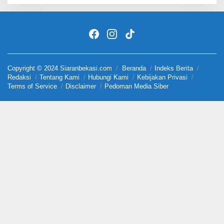
Copyright © 2024 Siaranbekasi.com
Beranda
Indeks Berita
Redaksi
Tentang Kami
Hubungi Kami
Kebijakan Privasi
Terms of Service
Disclaimer
Pedoman Media Siber