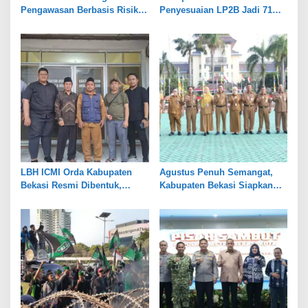
Pengawasan Berbasis Risiko,
Penyesuaian LP2B Jadi 71
Pemkot Bekasi Perkuat Tata
Persen, Jaga Keseimbangan
Kelola
Industri dan Pertanian
LBH ICMI Orda Kabupaten
Agustus Penuh Semangat,
Bekasi Resmi Dibentuk,
Kabupaten Bekasi Siapkan
Fokus Edukasi dan
Rangkaian Peringatan Tiga
Pendampingan Hukum
Hari Besar