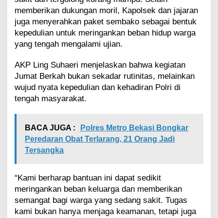
i
memberikan dukungan moril, Kapolsek dan jajaran
K
a
juga menyerahkan paket sembako sebagai bentuk
r
kepedulian untuk meringankan beban hidup warga
a
yang tengah mengalami ujian.
n
g
AKP Ling Suhaeri menjelaskan bahwa kegiatan
R
e
Jumat Berkah bukan sekadar rutinitas, melainkan
j
wujud nyata kepedulian dan kehadiran Polri di
a
tengah masyarakat.
BACA JUGA :
Polres Metro Bekasi Bongkar
Peredaran Obat Terlarang, 21 Orang Jadi
Tersangka
“Kami berharap bantuan ini dapat sedikit
meringankan beban keluarga dan memberikan
semangat bagi warga yang sedang sakit. Tugas
kami bukan hanya menjaga keamanan, tetapi juga