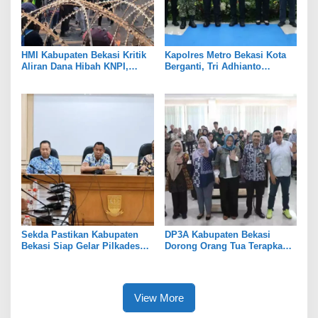
HMI Kabupaten Bekasi Kritik
Kapolres Metro Bekasi Kota
Aliran Dana Hibah KNPI,
Berganti, Tri Adhianto
Tekankan Transparansi
Tekankan Penguatan Sinergi
Sekda Pastikan Kabupaten
DP3A Kabupaten Bekasi
Bekasi Siap Gelar Pilkades
Dorong Orang Tua Terapkan
Serentak 2026
Pola Asuh Digital untuk
Lindungi Anak
View More