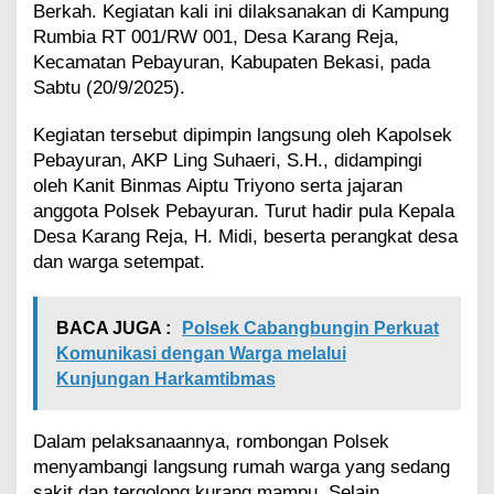
Berkah. Kegiatan kali ini dilaksanakan di Kampung
r
g
Rumbia RT 001/RW 001, Desa Karang Reja,
a
Kecamatan Pebayuran, Kabupaten Bekasi, pada
S
Sabtu (20/9/2025).
a
k
Kegiatan tersebut dipimpin langsung oleh Kapolsek
i
Pebayuran, AKP Ling Suhaeri, S.H., didampingi
t
d
oleh Kanit Binmas Aiptu Triyono serta jajaran
a
anggota Polsek Pebayuran. Turut hadir pula Kepala
n
Desa Karang Reja, H. Midi, beserta perangkat desa
K
dan warga setempat.
u
r
a
BACA JUGA :
Polsek Cabangbungin Perkuat
n
g
Komunikasi dengan Warga melalui
M
Kunjungan Harkamtibmas
a
m
p
Dalam pelaksanaannya, rombongan Polsek
u
menyambangi langsung rumah warga yang sedang
d
sakit dan tergolong kurang mampu. Selain