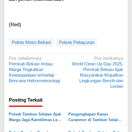
(Red)
Polres Metro Bekasi
Polsek Pebayuran
N
Pos sebelumnya
Pos berikutnya
Pemkab Bekasi Imbau
World Clean Up Day 2025,
a
Warga Tingkatkan
Pemkab Bekasi Ajak
v
Kewaspadaan terhadap
Masyarakat Wujudkan
Bencana Hidrometeorologi
Lingkungan Bersih dan
i
Lestari
g
a
Posting Terkait
s
Polsek Tambun Selatan Ajak
Pengungkapan Kasus
i
Warga Jaga Kamtibmas Lewat
Curanmor di Tambun Selatan,
p
Jaga Bekasi On The Spot
Polisi Temukan Senpi Rakitan
dan Puluhan Amunisi