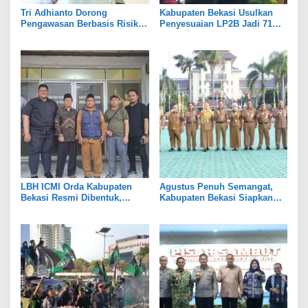
Tri Adhianto Dorong
Kabupaten Bekasi Usulkan
Pengawasan Berbasis Risiko,
Penyesuaian LP2B Jadi 71
Pemkot Bekasi Perkuat Tata
Persen, Jaga Keseimbangan
Kelola
Industri dan Pertanian
LBH ICMI Orda Kabupaten
Agustus Penuh Semangat,
Bekasi Resmi Dibentuk,
Kabupaten Bekasi Siapkan
Fokus Edukasi dan
Rangkaian Peringatan Tiga
Pendampingan Hukum
Hari Besar