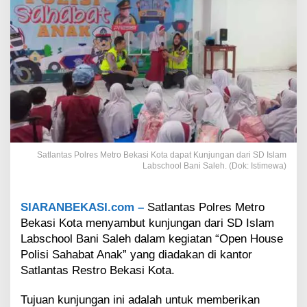
s
M
e
t
r
o
B
e
k
a
s
i
Satlantas Polres Metro Bekasi Kota dapat Kunjungan dari SD Islam
K
Labschool Bani Saleh. (Dok: Istimewa)
o
t
a
SIARANBEKASI.com –
Satlantas Polres Metro
d
Bekasi Kota menyambut kunjungan dari SD Islam
a
p
Labschool Bani Saleh dalam kegiatan “Open House
a
Polisi Sahabat Anak” yang diadakan di kantor
t
Satlantas Restro Bekasi Kota.
K
u
Tujuan kunjungan ini adalah untuk memberikan
n