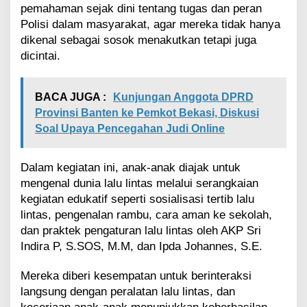
pemahaman sejak dini tentang tugas dan peran
j
u
Polisi dalam masyarakat, agar mereka tidak hanya
n
dikenal sebagai sosok menakutkan tetapi juga
g
dicintai.
a
n
d
BACA JUGA :
Kunjungan Anggota DPRD
a
Provinsi Banten ke Pemkot Bekasi, Diskusi
r
i
Soal Upaya Pencegahan Judi Online
S
D
I
Dalam kegiatan ini, anak-anak diajak untuk
s
mengenal dunia lalu lintas melalui serangkaian
l
kegiatan edukatif seperti sosialisasi tertib lalu
a
lintas, pengenalan rambu, cara aman ke sekolah,
m
dan praktek pengaturan lalu lintas oleh AKP Sri
L
a
Indira P, S.SOS, M.M, dan Ipda Johannes, S.E.
b
s
Mereka diberi kesempatan untuk berinteraksi
c
langsung dengan peralatan lalu lintas, dan
h