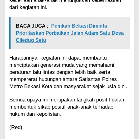
keceriaan anak-anak menunjukkan keberhasilan
o
o
dari kegiatan ini.
l
B
a
BACA JUGA :
Pemkab Bekasi Diminta
n
Prioritaskan Perbaikan Jalan Adam Satu Desa
i
Ciledug Setu
S
a
l
Harapannya, kegiatan ini dapat membantu
e
menciptakan generasi muda yang memahami
h
peraturan lalu lintas dengan lebih baik serta
mempererat hubungan antara Satlantas Polres
Metro Bekasi Kota dan masyarakat sejak usia dini.
Semua upaya ini merupakan langkah positif dalam
membentuk sikap positif anak-anak terhadap
hukum dan kepolisian.
(Red)