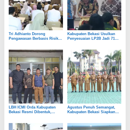
Tri Adhianto Dorong
Kabupaten Bekasi Usulkan
Pengawasan Berbasis Risiko,
Penyesuaian LP2B Jadi 71
Pemkot Bekasi Perkuat Tata
Persen, Jaga Keseimbangan
Kelola
Industri dan Pertanian
LBH ICMI Orda Kabupaten
Agustus Penuh Semangat,
Bekasi Resmi Dibentuk,
Kabupaten Bekasi Siapkan
Fokus Edukasi dan
Rangkaian Peringatan Tiga
Pendampingan Hukum
Hari Besar