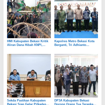
HMI Kabupaten Bekasi Kritik
Kapolres Metro Bekasi Kota
Aliran Dana Hibah KNPI,
Berganti, Tri Adhianto
Tekankan Transparansi
Tekankan Penguatan Sinergi
Sekda Pastikan Kabupaten
DP3A Kabupaten Bekasi
Bekasi Siap Gelar Pilkades
Dorong Orang Tua Terapkan