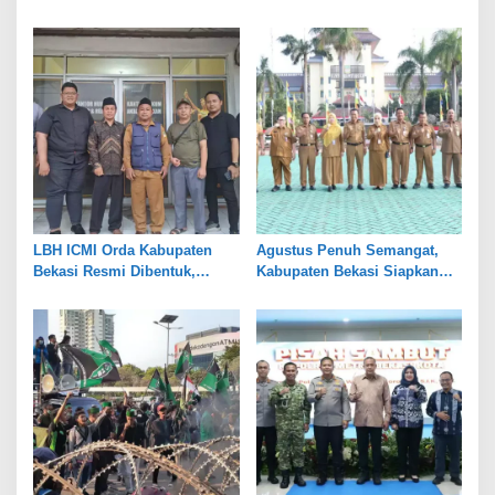
Pemkot Bekasi Perkuat Tata
Persen, Jaga Keseimbangan
Kelola
Industri dan Pertanian
LBH ICMI Orda Kabupaten
Agustus Penuh Semangat,
Bekasi Resmi Dibentuk,
Kabupaten Bekasi Siapkan
Fokus Edukasi dan
Rangkaian Peringatan Tiga
Pendampingan Hukum
Hari Besar