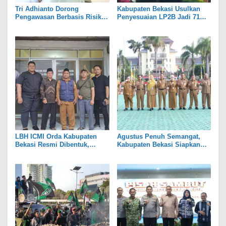
Tri Adhianto Dorong
Kabupaten Bekasi Usulkan
Pengawasan Berbasis Risiko,
Penyesuaian LP2B Jadi 71
Pemkot Bekasi Perkuat Tata
Persen, Jaga Keseimbangan
Kelola
Industri dan Pertanian
LBH ICMI Orda Kabupaten
Agustus Penuh Semangat,
Bekasi Resmi Dibentuk,
Kabupaten Bekasi Siapkan
Fokus Edukasi dan
Rangkaian Peringatan Tiga
Pendampingan Hukum
Hari Besar