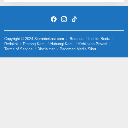
Copyright © 2024 Siaranbekasi.com
Beranda
Indeks Berita
Redaksi
Tentang Kami
Hubungi Kami
Kebijakan Privasi
Terms of Service
Disclaimer
Pedoman Media Siber