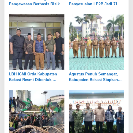
Pengawasan Berbasis Risiko,
Penyesuaian LP2B Jadi 71
Pemkot Bekasi Perkuat Tata
Persen, Jaga Keseimbangan
Kelola
Industri dan Pertanian
LBH ICMI Orda Kabupaten
Agustus Penuh Semangat,
Bekasi Resmi Dibentuk,
Kabupaten Bekasi Siapkan
Fokus Edukasi dan
Rangkaian Peringatan Tiga
Pendampingan Hukum
Hari Besar