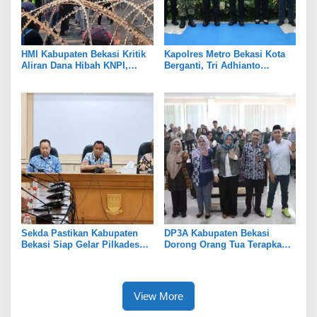
HMI Kabupaten Bekasi Kritik
Kapolres Metro Bekasi Kota
Aliran Dana Hibah KNPI,
Berganti, Tri Adhianto
Tekankan Transparansi
Tekankan Penguatan Sinergi
Sekda Pastikan Kabupaten
DP3A Kabupaten Bekasi
Bekasi Siap Gelar Pilkades
Dorong Orang Tua Terapkan
Serentak 2026
Pola Asuh Digital untuk
Lindungi Anak
View More