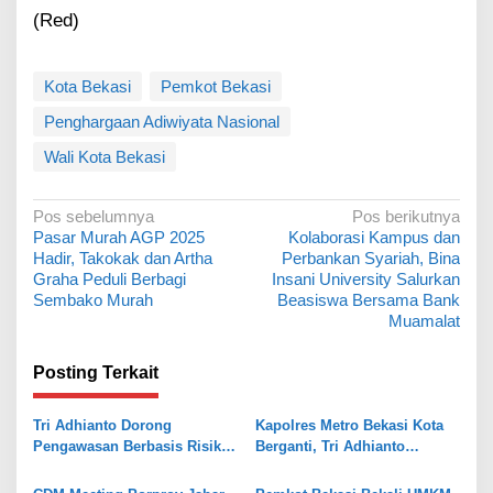
(Red)
Kota Bekasi
Pemkot Bekasi
Penghargaan Adiwiyata Nasional
Wali Kota Bekasi
N
Pos sebelumnya
Pos berikutnya
Pasar Murah AGP 2025
Kolaborasi Kampus dan
a
Hadir, Takokak dan Artha
Perbankan Syariah, Bina
v
Graha Peduli Berbagi
Insani University Salurkan
Sembako Murah
Beasiswa Bersama Bank
i
Muamalat
g
a
Posting Terkait
s
Tri Adhianto Dorong
Kapolres Metro Bekasi Kota
i
Pengawasan Berbasis Risiko,
Berganti, Tri Adhianto
p
Pemkot Bekasi Perkuat Tata
Tekankan Penguatan Sinergi
Kelola