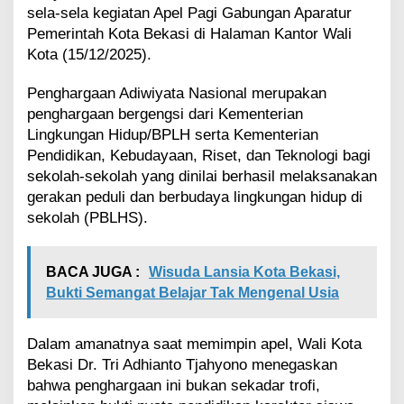
y
sela-sela kegiatan Apel Pagi Gabungan Aparatur
a
Pemerintah Kota Bekasi di Halaman Kantor Wali
t
Kota (15/12/2025).
a
N
Penghargaan Adiwiyata Nasional merupakan
a
penghargaan bergengsi dari Kementerian
s
i
Lingkungan Hidup/BPLH serta Kementerian
o
Pendidikan, Kebudayaan, Riset, dan Teknologi bagi
n
sekolah-sekolah yang dinilai berhasil melaksanakan
a
gerakan peduli dan berbudaya lingkungan hidup di
l
sekolah (PBLHS).
BACA JUGA :
Wisuda Lansia Kota Bekasi,
Bukti Semangat Belajar Tak Mengenal Usia
Dalam amanatnya saat memimpin apel, Wali Kota
Bekasi Dr. Tri Adhianto Tjahyono menegaskan
bahwa penghargaan ini bukan sekadar trofi,