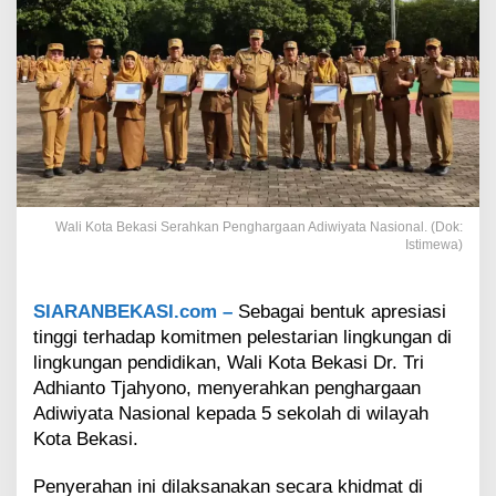
S
e
r
a
h
k
a
n
P
e
n
Wali Kota Bekasi Serahkan Penghargaan Adiwiyata Nasional. (Dok:
g
Istimewa)
h
a
r
SIARANBEKASI.com –
Sebagai bentuk apresiasi
g
tinggi terhadap komitmen pelestarian lingkungan di
a
lingkungan pendidikan, Wali Kota Bekasi Dr. Tri
a
n
Adhianto Tjahyono, menyerahkan penghargaan
A
Adiwiyata Nasional kepada 5 sekolah di wilayah
d
Kota Bekasi.
i
w
Penyerahan ini dilaksanakan secara khidmat di
i