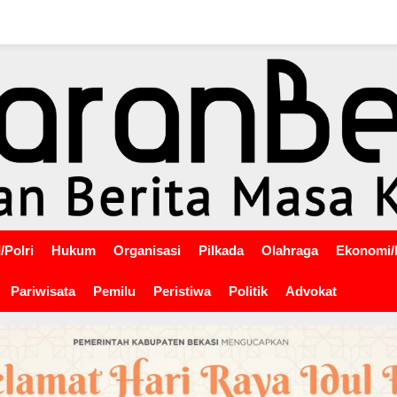
/Polri
Hukum
Organisasi
Pilkada
Olahraga
Ekonomi/
Pariwisata
Pemilu
Peristiwa
Politik
Advokat