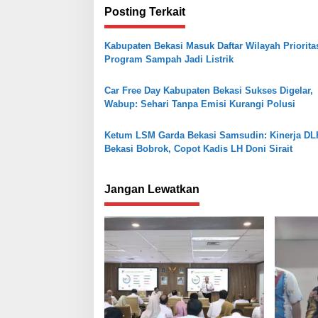
i
Posting Terkait
g
a
Kabupaten Bekasi Masuk Daftar Wilayah Priorita
s
Program Sampah Jadi Listrik
i
Car Free Day Kabupaten Bekasi Sukses Digelar,
p
Wabup: Sehari Tanpa Emisi Kurangi Polusi
o
s
Ketum LSM Garda Bekasi Samsudin: Kinerja DL
Bekasi Bobrok, Copot Kadis LH Doni Sirait
Jangan Lewatkan