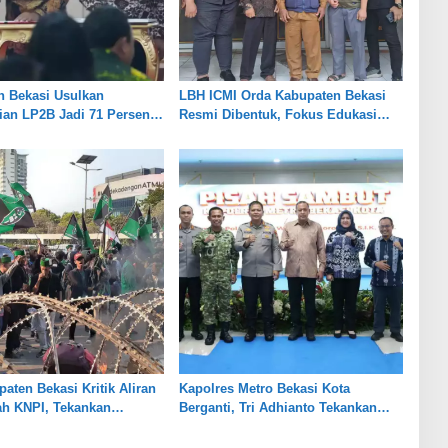
n Bekasi Usulkan
LBH ICMI Orda Kabupaten Bekasi
an LP2B Jadi 71 Persen,
Resmi Dibentuk, Fokus Edukasi
eimbangan Industri dan
dan Pendampingan Hukum
aten Bekasi Kritik Aliran
Kapolres Metro Bekasi Kota
ah KNPI, Tekankan
Berganti, Tri Adhianto Tekankan
nsi
Penguatan Sinergi