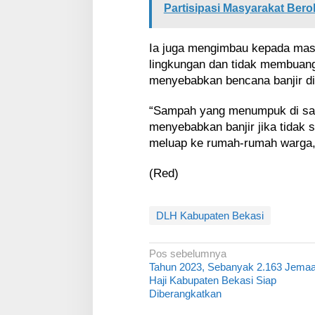
Partisipasi Masyarakat Bero
Ia juga mengimbau kepada masy
lingkungan dan tidak membuang
menyebabkan bencana banjir di
“Sampah yang menumpuk di salu
menyebabkan banjir jika tidak s
meluap ke rumah-rumah warga,
(Red)
DLH Kabupaten Bekasi
N
Pos sebelumnya
Tahun 2023, Sebanyak 2.163 Jema
a
Haji Kabupaten Bekasi Siap
v
Diberangkatkan