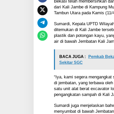
Bekasi telah membersihkan da
i
J
dari Kali Jambe di Kampung M
a
Tambun Utara pada Kamis (11/4
m
b
Sumardi, Kepala UPTD Wilayah
e
ditemukan di Kali Jambe terseb
plastik dan potongan kayu, ya
air di bawah Jembatan Kali Ja
BACA JUGA :
Pemkab Beka
Sekitar SGC
“Iya, kami segera mengangkat
di jembatan, yang terbawa ole
satu unit alat berat excavator
pengangkatan sampah di Kali 
Sumardi juga menjelaskan bah
menyumbat di bawah Jembatan 