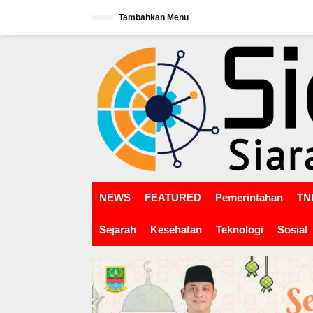
L
Tambahkan Menu
e
w
tutup
a
t
i
k
e
k
o
n
t
e
n
NEWS
FEATURED
Pemerintahan
TNI
Sejarah
Kesehatan
Teknologi
Sosial