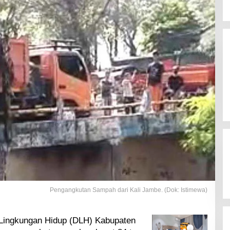
Pengangkutan Sampah dari Kali Jambe. (Dok: Istimewa)
Lingkungan Hidup (DLH) Kabupaten