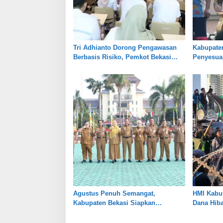
Tri Adhianto Dorong Pengawasan
Kabupate
Berbasis Risiko, Pemkot Bekasi
Penyesuai
Perkuat Tata Kelola
Jaga Kes
Pertanian
Agustus Penuh Semangat,
HMI Kabup
Kabupaten Bekasi Siapkan
Dana Hib
Rangkaian Peringatan Tiga Hari
Transpara
Besar