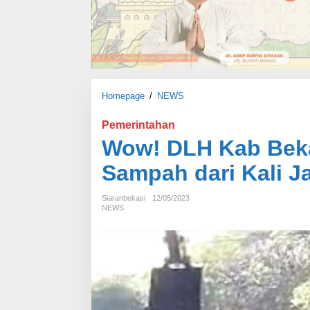
Homepage
/
NEWS
W
o
w
Pemerintahan
!
Wow! DLH Kab Beka
D
L
Sampah dari Kali 
H
K
Siaranbekasi
12/05/2023
a
NEWS
b
B
e
k
a
s
i
A