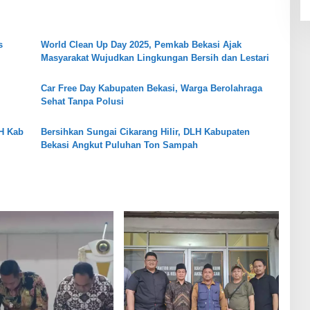
s
World Clean Up Day 2025, Pemkab Bekasi Ajak
Masyarakat Wujudkan Lingkungan Bersih dan Lestari
Car Free Day Kabupaten Bekasi, Warga Berolahraga
Sehat Tanpa Polusi
H Kab
Bersihkan Sungai Cikarang Hilir, DLH Kabupaten
Bekasi Angkut Puluhan Ton Sampah