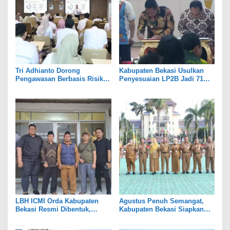
Tri Adhianto Dorong
Kabupaten Bekasi Usulkan
Pengawasan Berbasis Risiko,
Penyesuaian LP2B Jadi 71
Pemkot Bekasi Perkuat Tata
Persen, Jaga Keseimbangan
Kelola
Industri dan Pertanian
LBH ICMI Orda Kabupaten
Agustus Penuh Semangat,
Bekasi Resmi Dibentuk,
Kabupaten Bekasi Siapkan
Fokus Edukasi dan
Rangkaian Peringatan Tiga
Pendampingan Hukum
Hari Besar