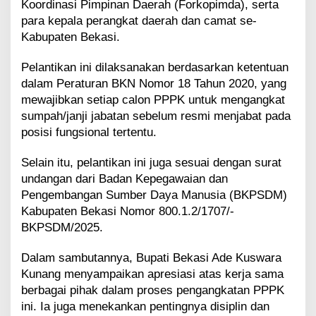
Koordinasi Pimpinan Daerah (Forkopimda), serta
D
para kepala perangkat daerah dan camat se-
i
l
Kabupaten Bekasi.
a
n
Pelantikan ini dilaksanakan berdasarkan ketentuan
t
dalam Peraturan BKN Nomor 18 Tahun 2020, yang
i
mewajibkan setiap calon PPPK untuk mengangkat
k
sumpah/janji jabatan sebelum resmi menjabat pada
s
e
posisi fungsional tertentu.
b
a
Selain itu, pelantikan ini juga sesuai dengan surat
g
undangan dari Badan Kepegawaian dan
a
Pengembangan Sumber Daya Manusia (BKPSDM)
i
P
Kabupaten Bekasi Nomor 800.1.2/1707/-
P
BKPSDM/2025.
P
K
Dalam sambutannya, Bupati Bekasi Ade Kuswara
Kunang menyampaikan apresiasi atas kerja sama
berbagai pihak dalam proses pengangkatan PPPK
ini. Ia juga menekankan pentingnya disiplin dan