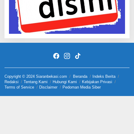
Copyright © 2024 Siaranbekasi.com
Beranda
Indeks Berita
Redaksi
Tentang Kami
Hubungi Kami
Kebijakan Privasi
Terms of Service
Disclaimer
Pedoman Media Siber