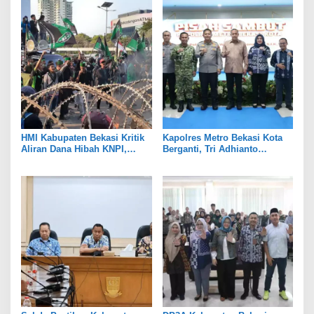
HMI Kabupaten Bekasi Kritik
Kapolres Metro Bekasi Kota
Aliran Dana Hibah KNPI,
Berganti, Tri Adhianto
Tekankan Transparansi
Tekankan Penguatan Sinergi