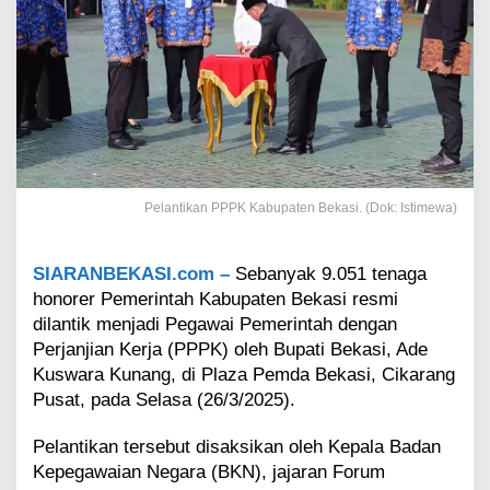
o
r
e
r
K
a
b
u
p
a
Pelantikan PPPK Kabupaten Bekasi. (Dok: Istimewa)
t
e
n
SIARANBEKASI.com –
Sebanyak 9.051 tenaga
B
e
honorer Pemerintah Kabupaten Bekasi resmi
k
dilantik menjadi Pegawai Pemerintah dengan
a
Perjanjian Kerja (PPPK) oleh Bupati Bekasi, Ade
s
Kuswara Kunang, di Plaza Pemda Bekasi, Cikarang
i
Pusat, pada Selasa (26/3/2025).
R
e
s
Pelantikan tersebut disaksikan oleh Kepala Badan
m
Kepegawaian Negara (BKN), jajaran Forum
i