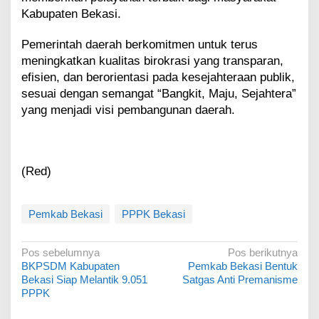
Kabupaten Bekasi.
Pemerintah daerah berkomitmen untuk terus
meningkatkan kualitas birokrasi yang transparan,
efisien, dan berorientasi pada kesejahteraan publik,
sesuai dengan semangat “Bangkit, Maju, Sejahtera”
yang menjadi visi pembangunan daerah.
(Red)
Pemkab Bekasi
PPPK Bekasi
N
Pos sebelumnya
Pos berikutnya
BKPSDM Kabupaten
Pemkab Bekasi Bentuk
a
Bekasi Siap Melantik 9.051
Satgas Anti Premanisme
v
PPPK
i