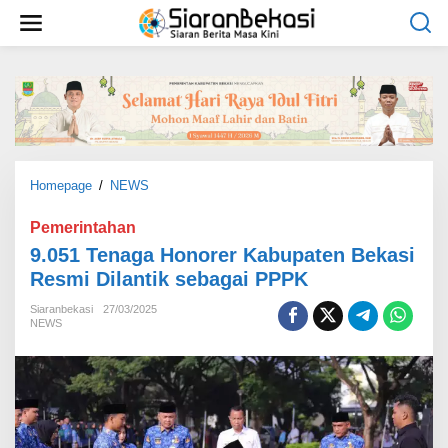
L
e
w
a
t
i
k
e
k
o
Homepage
/
NEWS
9
n
.
t
0
Pemerintahan
e
5
9.051 Tenaga Honorer Kabupaten Bekasi
n
1
Resmi Dilantik sebagai PPPK
T
e
Siaranbekasi
27/03/2025
n
NEWS
a
g
a
H
o
n