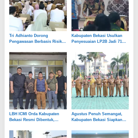
Tri Adhianto Dorong
Kabupaten Bekasi Usulkan
Pengawasan Berbasis Risiko,
Penyesuaian LP2B Jadi 71
Pemkot Bekasi Perkuat Tata
Persen, Jaga Keseimbangan
Kelola
Industri dan Pertanian
LBH ICMI Orda Kabupaten
Agustus Penuh Semangat,
Bekasi Resmi Dibentuk,
Kabupaten Bekasi Siapkan
Fokus Edukasi dan
Rangkaian Peringatan Tiga
Pendampingan Hukum
Hari Besar