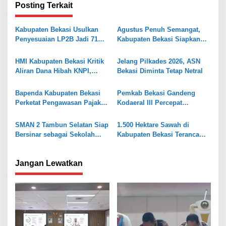
Posting Terkait
g
a
Kabupaten Bekasi Usulkan
Agustus Penuh Semangat,
s
Penyesuaian LP2B Jadi 71
Kabupaten Bekasi Siapkan
Persen, Jaga Keseimbangan
Rangkaian Peringatan Tiga
i
Industri dan Pertanian
Hari Besar
HMI Kabupaten Bekasi Kritik
Jelang Pilkades 2026, ASN
p
Aliran Dana Hibah KNPI,
Bekasi Diminta Tetap Netral
o
Tekankan Transparansi
s
Bapenda Kabupaten Bekasi
Pemkab Bekasi Gandeng
Perketat Pengawasan Pajak
Kodaeral III Percepat
Air Tanah, Kejar PAD 2026
Pembangunan Kawasan
Pesisir
SMAN 2 Tambun Selatan Siap
1.500 Hektare Sawah di
Bersinar sebagai Sekolah
Kabupaten Bekasi Terancam
Maung Jabar
Kekeringan, 217 Bangunan
Liar Siap Ditertibkan
Jangan Lewatkan