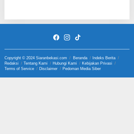
Copyright © 2024 Siaranbekasi.com
Beranda
Indeks Berita
Redaksi
Tentang Kami
Hubungi Kami
Kebijakan Privasi
Terms of Service
Disclaimer
Pedoman Media Siber