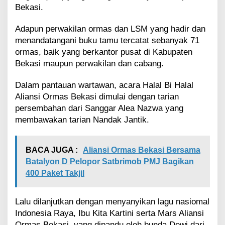
a
Bekasi.
s
i
Adapun perwakilan ormas dan LSM yang hadir dan
A
m
menandatangani buku tamu tercatat sebanyak 71
a
ormas, baik yang berkantor pusat di Kabupaten
n
Bekasi maupun perwakilan dan cabang.
d
a
Dalam pantauan wartawan, acara Halal Bi Halal
n
Aliansi Ormas Bekasi dimulai dengan tarian
K
o
persembahan dari Sanggar Alea Nazwa yang
n
membawakan tarian Nandak Jantik.
d
u
s
BACA JUGA :
Aliansi Ormas Bekasi Bersama
i
Batalyon D Pelopor Satbrimob PMJ Bagikan
f
d
400 Paket Takjil
i
K
Lalu dilanjutkan dengan menyanyikan lagu nasiomal
a
b
Indonesia Raya, Ibu Kita Kartini serta Mars Aliansi
u
Ormas Bekasi, yang dipandu oleh bunda Dewi dari