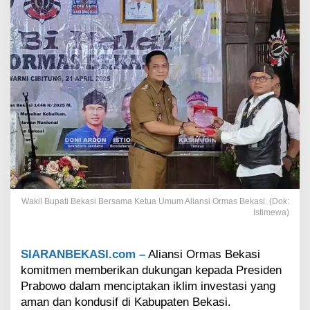
k
a
s
i
K
o
m
i
t
m
e
n
D
u
k
u
Wakil Bupati Bekasi Bersama Ketua Umum Aliansi Ormas Bekasi. (Dok:
Istimewa)
n
g
P
e
SIARANBEKASI.com –
Aliansi Ormas Bekasi
m
komitmen memberikan dukungan kepada Presiden
e
Prabowo dalam menciptakan iklim investasi yang
r
aman dan kondusif di Kabupaten Bekasi.
i