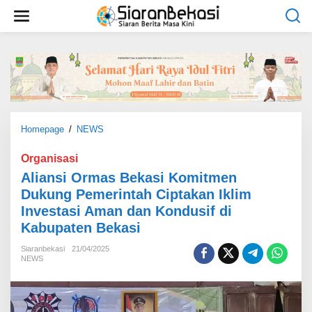
L
e
w
a
t
i
k
e
k
o
Homepage
/
NEWS
A
n
l
t
i
Organisasi
e
a
Aliansi Ormas Bekasi Komitmen
n
n
Dukung Pemerintah Ciptakan Iklim
s
Investasi Aman dan Kondusif di
i
O
Kabupaten Bekasi
r
m
Siaranbekasi
21/04/2025
NEWS
a
s
B
e