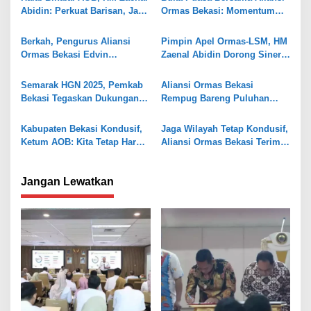
i
Abidin: Perkuat Barisan, Jaga
Ormas Bekasi: Momentum
p
Kondusivitas
Berbagi Bersama Yatim dan
Dhuafa
o
Berkah, Pengurus Aliansi
Pimpin Apel Ormas-LSM, HM
Ormas Bekasi Edvin
Zaenal Abidin Dorong Sinergi
s
Gunawan Dapat Doorprize
Berkelanjutan antara Ormas
Umroh
dan Kepolisian
Semarak HGN 2025, Pemkab
Aliansi Ormas Bekasi
Bekasi Tegaskan Dukungan
Rempug Bareng Puluhan
untuk Kesejahteraan Guru
Ormas dan lSM Deklarasi
Jaga Kabupaten Bekasi
Kabupaten Bekasi Kondusif,
Jaga Wilayah Tetap Kondusif,
Ketum AOB: Kita Tetap Harus
Aliansi Ormas Bekasi Terima
Waspada
Apresiasi Bupati Bekasi
Jangan Lewatkan