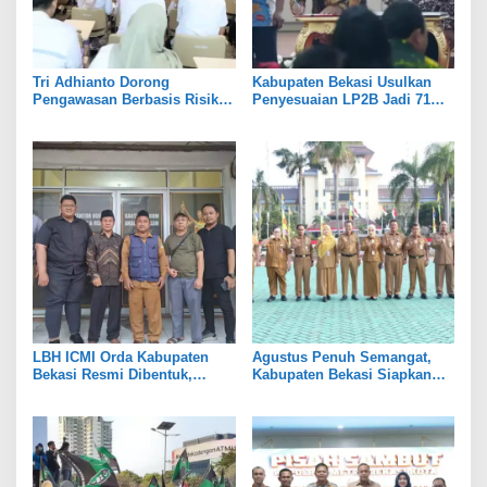
Tri Adhianto Dorong
Kabupaten Bekasi Usulkan
Pengawasan Berbasis Risiko,
Penyesuaian LP2B Jadi 71
Pemkot Bekasi Perkuat Tata
Persen, Jaga Keseimbangan
Kelola
Industri dan Pertanian
LBH ICMI Orda Kabupaten
Agustus Penuh Semangat,
Bekasi Resmi Dibentuk,
Kabupaten Bekasi Siapkan
Fokus Edukasi dan
Rangkaian Peringatan Tiga
Pendampingan Hukum
Hari Besar