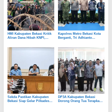
HMI Kabupaten Bekasi Kritik
Kapolres Metro Bekasi Kota
Aliran Dana Hibah KNPI,
Berganti, Tri Adhianto
Tekankan Transparansi
Tekankan Penguatan Sinergi
Sekda Pastikan Kabupaten
DP3A Kabupaten Bekasi
Bekasi Siap Gelar Pilkades
Dorong Orang Tua Terapkan
Serentak 2026
Pola Asuh Digital untuk
Lindungi Anak