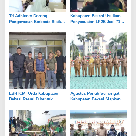
Tri Adhianto Dorong
Kabupaten Bekasi Usulkan
Pengawasan Berbasis Risiko,
Penyesuaian LP2B Jadi 71
Pemkot Bekasi Perkuat Tata
Persen, Jaga Keseimbangan
Kelola
Industri dan Pertanian
LBH ICMI Orda Kabupaten
Agustus Penuh Semangat,
Bekasi Resmi Dibentuk,
Kabupaten Bekasi Siapkan
Fokus Edukasi dan
Rangkaian Peringatan Tiga
Pendampingan Hukum
Hari Besar