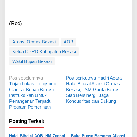
(Red)
Aliansi Ormas Bekasi
AOB
Ketua DPRD Kabupaten Bekasi
Wakil Bupati Bekasi
N
Pos sebelumnya
Pos berikutnya
Hadiri Acara
Tinjau Lokasi Longsor di
Halal Bihalal Aliansi Ormas
a
Ciantra, Bupati Bekasi
Bekasi, LSM Garda Bekasi
v
Instruksikan Untuk
Siap Bersinergi: Jaga
Penanganan Terpadu
Kondusifitas dan Dukung
i
Program Pemerintah
g
a
Posting Terkait
s
Halal Bihalal AOB, HM Zaenal
Buka Puasa Bersama Aliansi