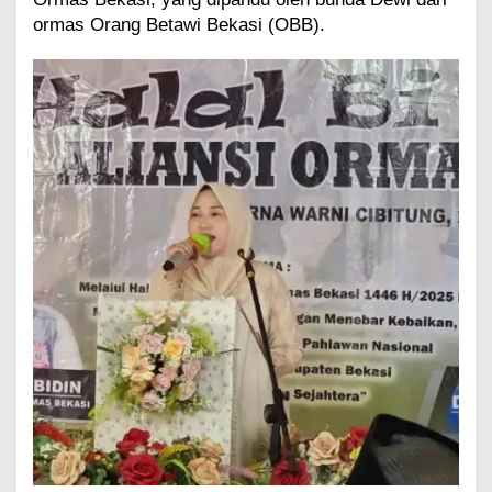
p
ormas Orang Betawi Bekasi (OBB).
a
t
e
n
B
e
k
a
s
i