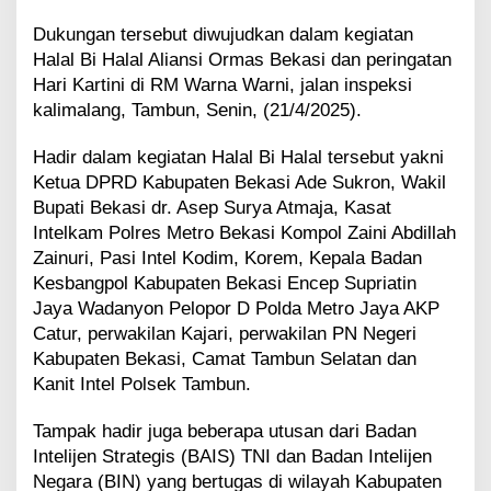
n
Dukungan tersebut diwujudkan dalam kegiatan
t
a
Halal Bi Halal Aliansi Ormas Bekasi dan peringatan
h
Hari Kartini di RM Warna Warni, jalan inspeksi
C
kalimalang, Tambun, Senin, (21/4/2025).
i
p
Hadir dalam kegiatan Halal Bi Halal tersebut yakni
t
a
Ketua DPRD Kabupaten Bekasi Ade Sukron, Wakil
k
Bupati Bekasi dr. Asep Surya Atmaja, Kasat
a
Intelkam Polres Metro Bekasi Kompol Zaini Abdillah
n
Zainuri, Pasi Intel Kodim, Korem, Kepala Badan
I
Kesbangpol Kabupaten Bekasi Encep Supriatin
k
l
Jaya Wadanyon Pelopor D Polda Metro Jaya AKP
i
Catur, perwakilan Kajari, perwakilan PN Negeri
m
Kabupaten Bekasi, Camat Tambun Selatan dan
I
Kanit Intel Polsek Tambun.
n
v
Tampak hadir juga beberapa utusan dari Badan
e
s
Intelijen Strategis (BAIS) TNI dan Badan Intelijen
t
Negara (BIN) yang bertugas di wilayah Kabupaten