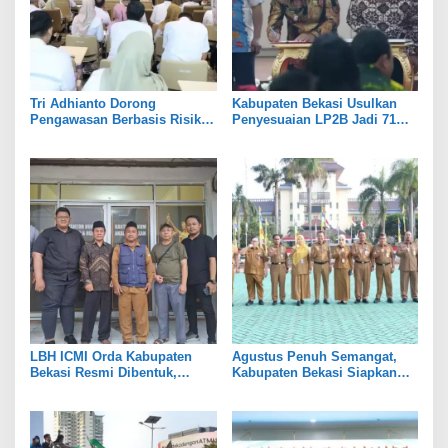
Tri Adhianto Dorong
Kabupaten Bekasi Usulkan
Pengawasan Berbasis Risiko,
Penyesuaian LP2B Jadi 71
Pemkot Bekasi Perkuat Tata
Persen, Jaga Keseimbangan
Kelola
Industri dan Pertanian
LBH ICMI Orda Kabupaten
Agustus Penuh Semangat,
Bekasi Resmi Dibentuk,
Kabupaten Bekasi Siapkan
Fokus Edukasi dan
Rangkaian Peringatan Tiga
Pendampingan Hukum
Hari Besar