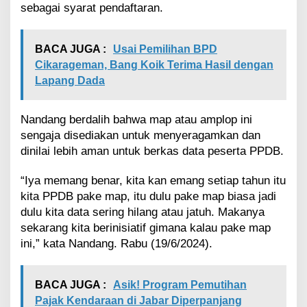
sebagai syarat pendaftaran.
BACA JUGA :
Usai Pemilihan BPD
Cikarageman, Bang Koik Terima Hasil dengan
Lapang Dada
Nandang berdalih bahwa map atau amplop ini
sengaja disediakan untuk menyeragamkan dan
dinilai lebih aman untuk berkas data peserta PPDB.
“Iya memang benar, kita kan emang setiap tahun itu
kita PPDB pake map, itu dulu pake map biasa jadi
dulu kita data sering hilang atau jatuh. Makanya
sekarang kita berinisiatif gimana kalau pake map
ini,” kata Nandang. Rabu (19/6/2024).
BACA JUGA :
Asik! Program Pemutihan
Pajak Kendaraan di Jabar Diperpanjang