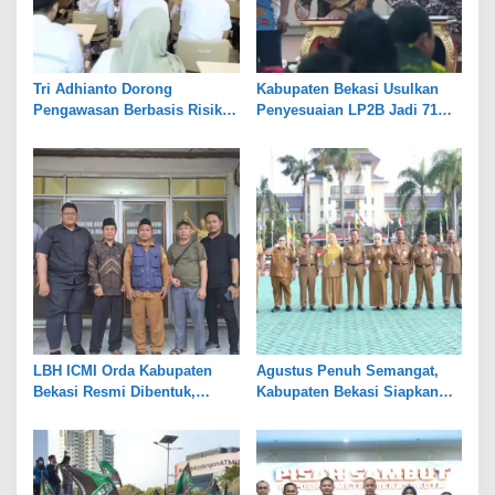
Tri Adhianto Dorong
Kabupaten Bekasi Usulkan
Pengawasan Berbasis Risiko,
Penyesuaian LP2B Jadi 71
Pemkot Bekasi Perkuat Tata
Persen, Jaga Keseimbangan
Kelola
Industri dan Pertanian
LBH ICMI Orda Kabupaten
Agustus Penuh Semangat,
Bekasi Resmi Dibentuk,
Kabupaten Bekasi Siapkan
Fokus Edukasi dan
Rangkaian Peringatan Tiga
Pendampingan Hukum
Hari Besar