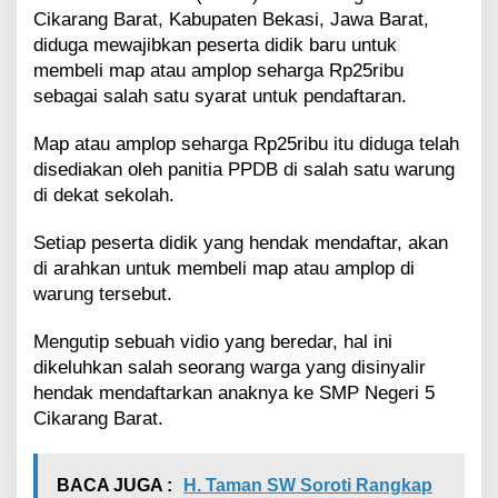
i
Cikarang Barat, Kabupaten Bekasi, Jawa Barat,
k
diduga mewajibkan peserta didik baru untuk
a
membeli map atau amplop seharga Rp25ribu
r
sebagai salah satu syarat untuk pendaftaran.
a
n
g
Map atau amplop seharga Rp25ribu itu diduga telah
B
disediakan oleh panitia PPDB di salah satu warung
a
di dekat sekolah.
r
a
Setiap peserta didik yang hendak mendaftar, akan
t
di arahkan untuk membeli map atau amplop di
W
a
warung tersebut.
j
i
Mengutip sebuah vidio yang beredar, hal ini
b
dikeluhkan salah seorang warga yang disinyalir
B
hendak mendaftarkan anaknya ke SMP Negeri 5
e
l
Cikarang Barat.
i
M
a
BACA JUGA :
H. Taman SW Soroti Rangkap