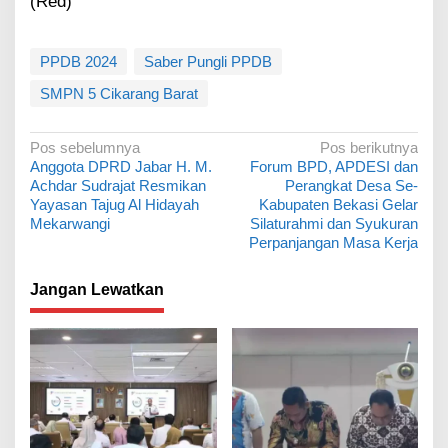
(Red)
PPDB 2024
Saber Pungli PPDB
SMPN 5 Cikarang Barat
N
Pos sebelumnya
Pos berikutnya
Anggota DPRD Jabar H. M.
Forum BPD, APDESI dan
a
Achdar Sudrajat Resmikan
Perangkat Desa Se-
v
Yayasan Tajug Al Hidayah
Kabupaten Bekasi Gelar
Mekarwangi
Silaturahmi dan Syukuran
i
Perpanjangan Masa Kerja
g
a
Jangan Lewatkan
s
i
p
o
s