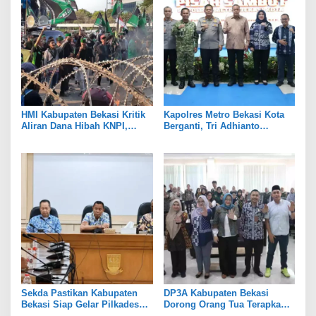
HMI Kabupaten Bekasi Kritik
Kapolres Metro Bekasi Kota
Aliran Dana Hibah KNPI,
Berganti, Tri Adhianto
Tekankan Transparansi
Tekankan Penguatan Sinergi
Sekda Pastikan Kabupaten
DP3A Kabupaten Bekasi
Bekasi Siap Gelar Pilkades
Dorong Orang Tua Terapkan
Serentak 2026
Pola Asuh Digital untuk