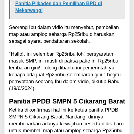
p
Panitia Pilkades dan Pemilihan BPD di
S
Mekarwangi
e
h
a
Seorang Ibu dalam vidio itu menyebut, pembelian
r
map atau amplop seharga Rp25ribu diharuskan
g
a
sebagai syarat pendaftaran sekolah.
R
p
“Hallo!, ini selembar Rp25ribu loh! persyaratan
2
masuk SMP, ini musti di paksa pake ini Rp25ribu
5
lembaran gini!, tolong dibantu ini pemerintah ya,
r
kenapa ada jual Rp25ribu selembaran gini,” begitu
i
b
pernyataan seorang Ibu dalam vidio, dikutip Rabu
u
(19/6/2024).
Panitia PPDB SMPN 5 Cikarang Barat
Ketika dikonfirmasi hal ini ke ketua panitia PPDB
SMPN 5 Cikarang Barat, Nandang, dirinya
membenarkan adanya kewajiban peserta didik baru
untuk membeli map atau amplop seharga Rp25ribu