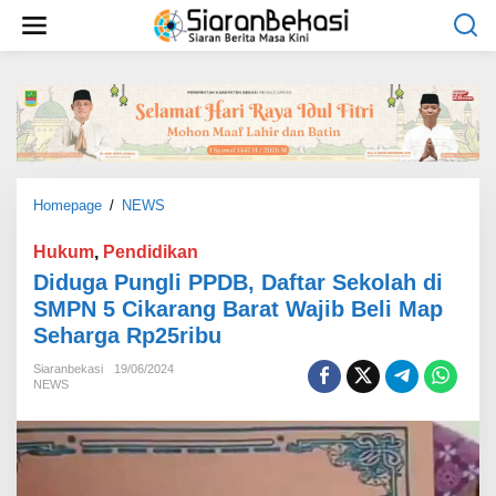
L
e
w
a
t
i
k
e
k
o
Homepage
/
NEWS
D
n
i
t
d
Hukum
,
Pendidikan
e
u
Diduga Pungli PPDB, Daftar Sekolah di
n
g
SMPN 5 Cikarang Barat Wajib Beli Map
a
Seharga Rp25ribu
P
u
Siaranbekasi
19/06/2024
n
NEWS
g
l
i
P
P