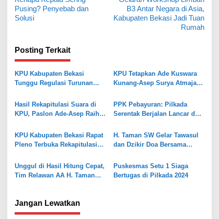
a
Pusing? Penyebab dan
B3 Antar Negara di Asia,
v
Solusi
Kabupaten Bekasi Jadi Tuan
Rumah
i
g
Posting Terkait
a
s
KPU Kabupaten Bekasi
KPU Tetapkan Ade Kuswara
Tunggu Regulasi Turunan
Kunang-Asep Surya Atmaja
i
Putusan MK Soal Pemisahan
Bupati dan Wakil Bupati
p
Pemilu
Bekasi Terpilih
Hasil Rekapitulasi Suara di
PPK Pebayuran: Pilkada
o
KPU, Paslon Ade-Asep Raih
Serentak Berjalan Lancar dan
Suara Terbanyak
Kondusif
s
KPU Kabupaten Bekasi Rapat
H. Taman SW Gelar Tawasul
Pleno Terbuka Rekapitulasi
dan Dzikir Doa Bersama
Suara Pilkada 2024
Sambut Kemenangan Paslon
Bupati Bekasi Ade-Asep
Unggul di Hasil Hitung Cepat,
Puskesmas Setu 1 Siaga
Tim Relawan AA H. Taman
Bertugas di Pilkada 2024
SW Intruksikan Jajaran Kawal
Surat Suara
Jangan Lewatkan