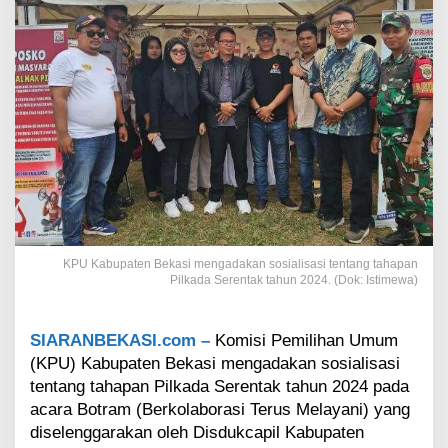
k
a
s
i
S
o
s
i
a
l
i
s
a
s
KPU Kabupaten Bekasi mengadakan sosialisasi tentang tahapan
i
Pilkada Serentak tahun 2024. (Dok: Istimewa)
T
e
n
SIARANBEKASI.com –
Komisi Pemilihan Umum
t
(KPU) Kabupaten Bekasi mengadakan sosialisasi
a
n
tentang tahapan Pilkada Serentak tahun 2024 pada
g
acara Botram (Berkolaborasi Terus Melayani) yang
P
diselenggarakan oleh Disdukcapil Kabupaten
i