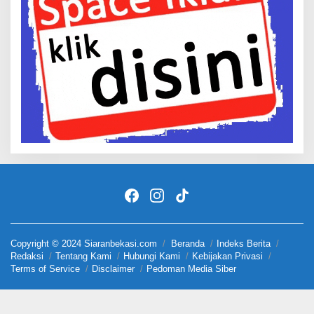
Copyright © 2024 Siaranbekasi.com
Beranda
Indeks Berita
Redaksi
Tentang Kami
Hubungi Kami
Kebijakan Privasi
Terms of Service
Disclaimer
Pedoman Media Siber