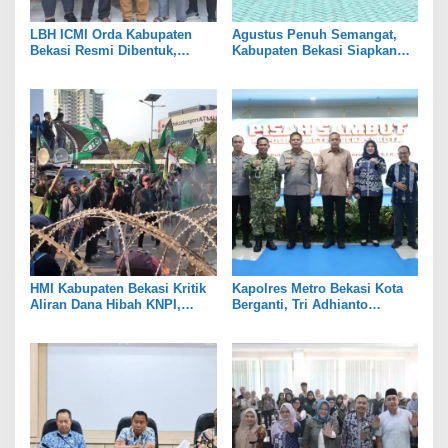
LBH ICMI Orda Kabupaten
Agustus Penuh Semangat,
Bekasi Resmi Dibentuk,
Kabupaten Bekasi Siapkan
Fokus Edukasi dan
Rangkaian Peringatan Tiga
Pendampingan Hukum
Hari Besar
HMI Kabupaten Bekasi Kritik
Kapolres Metro Bekasi Kota
Aliran Dana Hibah KNPI,
Berganti, Tri Adhianto
Tekankan Transparansi
Tekankan Penguatan Sinergi