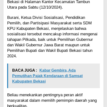
Bekasi di Halaman Kantor Kecamatan Tambun
l
Utara pada Sabtu (12/10/2024).
k
a
d
Burani, Ketua Divisi Sosialisasi, Pendidikan
a
Pemilih, dan Partisipasi Masyarakat serta SDM
d
KPU Kabupaten Bekasi, menjelaskan bahwa
i
sosialisasi tersebut mencakup informasi mengenai
A
tahapan Pilkada, baik untuk Pemilihan Gubernur
c
a
dan Wakil Gubernur Jawa Barat maupun untuk
r
Pemilihan Bupati dan Wakil Bupati Bekasi tahun
a
2024.
B
o
t
BACA JUGA :
Kabar Gembira, Ada
r
a
Pemutihan Pajak Kendaraan di Samsat
m
Kabupaten Bekasi
T
a
m
Beliau menekankan pentingnya peran aktif
b
masyarakat dalam memilih pemimpin daerah yang
u
berkualitas.