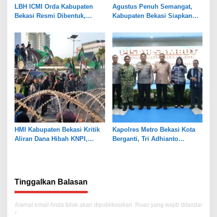
LBH ICMI Orda Kabupaten
Agustus Penuh Semangat,
Bekasi Resmi Dibentuk,
Kabupaten Bekasi Siapkan
Fokus Edukasi dan
Rangkaian Peringatan Tiga
Pendampingan Hukum
Hari Besar
HMI Kabupaten Bekasi Kritik
Kapolres Metro Bekasi Kota
Aliran Dana Hibah KNPI,
Berganti, Tri Adhianto
Tekankan Transparansi
Tekankan Penguatan Sinergi
Tinggalkan Balasan
Alamat email Anda tidak akan dipublikasikan.
Ruas yang wajib ditandai
*