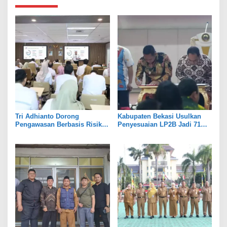
Tri Adhianto Dorong
Kabupaten Bekasi Usulkan
Pengawasan Berbasis Risiko,
Penyesuaian LP2B Jadi 71
Pemkot Bekasi Perkuat Tata
Persen, Jaga Keseimbangan
Kelola
Industri dan Pertanian