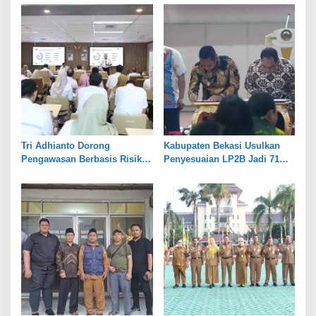
Tri Adhianto Dorong
Kabupaten Bekasi Usulkan
Pengawasan Berbasis Risiko,
Penyesuaian LP2B Jadi 71
Pemkot Bekasi Perkuat Tata
Persen, Jaga Keseimbangan
Kelola
Industri dan Pertanian