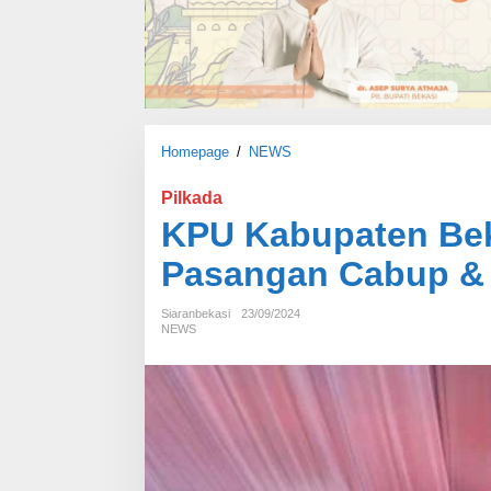
Homepage
/
NEWS
K
P
U
Pilkada
K
KPU Kabupaten Bek
a
b
Pasangan Cabup &
u
p
Siaranbekasi
23/09/2024
a
NEWS
t
e
n
B
e
k
a
s