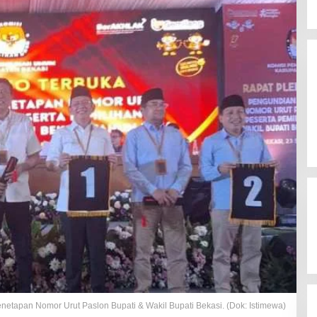
netapan Nomor Urut Paslon Bupati & Wakil Bupati Bekasi. (Dok: Istimewa)