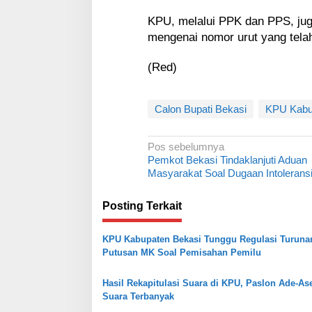
KPU, melalui PPK dan PPS, jug
mengenai nomor urut yang telah
(Red)
Calon Bupati Bekasi
KPU Kabu
N
Pos sebelumnya
Pemkot Bekasi Tindaklanjuti Aduan
a
Masyarakat Soal Dugaan Intolerans
v
i
Posting Terkait
g
KPU Kabupaten Bekasi Tunggu Regulasi Turuna
a
Putusan MK Soal Pemisahan Pemilu
s
i
Hasil Rekapitulasi Suara di KPU, Paslon Ade-As
Suara Terbanyak
p