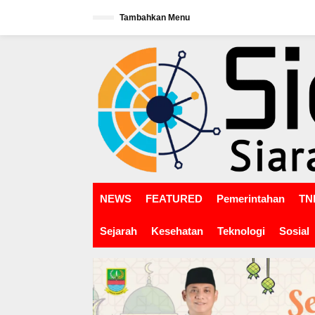
L
Tambahkan Menu
e
w
tutup
a
t
i
k
e
k
o
n
t
e
n
NEWS
FEATURED
Pemerintahan
TNI
Sejarah
Kesehatan
Teknologi
Sosial