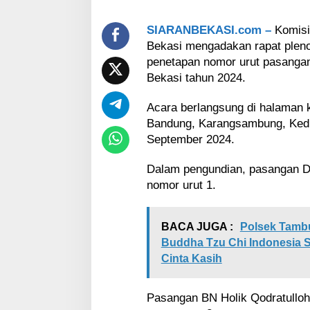
g
a
n
SIARANBEKASI.com –
Komisi
C
Bekasi mengadakan rapat pleno
a
penetapan nomor urut pasangan
b
Bekasi tahun 2024.
u
p
Acara berlangsung di halaman 
&
C
Bandung, Karangsambung, Kedu
a
September 2024.
w
a
Dalam pengundian, pasangan 
b
nomor urut 1.
u
p
B
e
BACA JUGA :
Polsek Tamb
k
Buddha Tzu Chi Indonesia 
a
Cinta Kasih
s
i
Pasangan BN Holik Qodratulloh