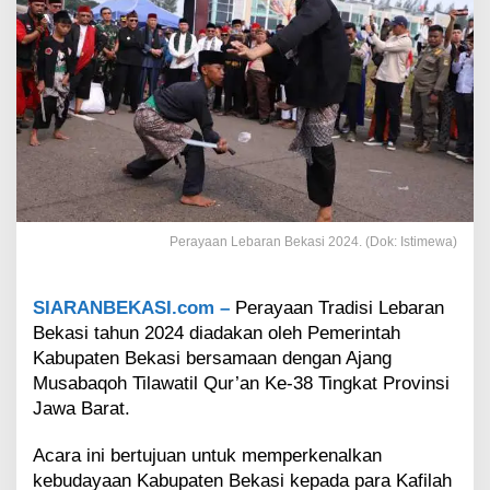
0
2
4
,
P
e
r
t
u
n
j
u
Perayaan Lebaran Bekasi 2024. (Dok: Istimewa)
k
a
n
SIARANBEKASI.com –
Perayaan Tradisi Lebaran
K
Bekasi tahun 2024 diadakan oleh Pemerintah
e
Kabupaten Bekasi bersamaan dengan Ajang
s
e
Musabaqoh Tilawatil Qur’an Ke-38 Tingkat Provinsi
n
Jawa Barat.
i
a
Acara ini bertujuan untuk memperkenalkan
n
kebudayaan Kabupaten Bekasi kepada para Kafilah
B