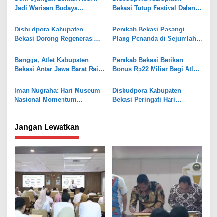
s
Jadi Warisan Budaya
Bekasi Tutup Festival Dalang
Takbenda Indonesia
Wayang Golek Purwa
i
Disbudpora Kabupaten
Pemkab Bekasi Pasangi
p
Bekasi Dorong Regenerasi
Plang Penanda di Sejumlah
o
Dalang Lewat Festival
Objek Cagar Budaya
Wayang Golek Purwa
s
Bangga, Atlet Kabupaten
Pemkab Bekasi Berikan
Bekasi Antar Jawa Barat Raih
Bonus Rp22 Miliar Bagi Atlet
Juara Umum Kejurnas
dan Pelatih Berprestasi
Squash 2025
Iman Nugraha: Hari Museum
Disbudpora Kabupaten
Nasional Momentum
Bekasi Peringati Hari
Mengenalkan Sejarah dan
Museum Nasional 2024 di
Budaya Bekasi
Gedung Juang 45
Jangan Lewatkan