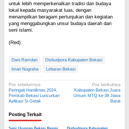
untuk lebih memperkenalkan tradisi dan budaya
lokal kepada masyarakat luas, dengan
menampilkan beragam pertunjukan dan kegiatan
yang menggabungkan unsur budaya daerah dan
seni islami.
(Red)
Dani Ramdan
Disbudpora Kabupaten Bekasi
Iman Nugraha
Lebaran Bekasi
N
Pos sebelumnya
Pos berikutnya
Peringati Hardiknas 2024,
Kabupaten Bekasi Juara
a
Pemkab Bekasi Luncurkan
Umum MTQ ke-38 Jawa
v
Aplikasi Si Getak
Barat
i
Posting Terkait
g
a
Seni Ujungan Bekasi Resmi
Disbudpora Kabupaten