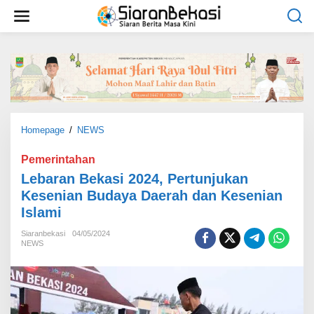
L
e
w
a
t
i
k
e
k
o
Homepage
/
NEWS
L
n
e
t
b
Pemerintahan
e
a
Lebaran Bekasi 2024, Pertunjukan
n
r
Kesenian Budaya Daerah dan Kesenian
a
Islami
n
B
Siaranbekasi
04/05/2024
e
NEWS
k
a
s
i
2