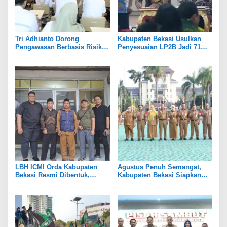
Tri Adhianto Dorong
Kabupaten Bekasi Usulkan
Pengawasan Berbasis Risiko,
Penyesuaian LP2B Jadi 71
Pemkot Bekasi Perkuat Tata
Persen, Jaga Keseimbangan
Kelola
Industri dan Pertanian
LBH ICMI Orda Kabupaten
Agustus Penuh Semangat,
Bekasi Resmi Dibentuk,
Kabupaten Bekasi Siapkan
Fokus Edukasi dan
Rangkaian Peringatan Tiga
Pendampingan Hukum
Hari Besar