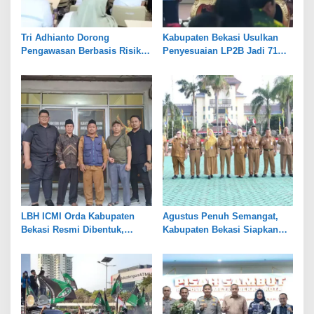
Tri Adhianto Dorong
Kabupaten Bekasi Usulkan
Pengawasan Berbasis Risiko,
Penyesuaian LP2B Jadi 71
Pemkot Bekasi Perkuat Tata
Persen, Jaga Keseimbangan
Kelola
Industri dan Pertanian
LBH ICMI Orda Kabupaten
Agustus Penuh Semangat,
Bekasi Resmi Dibentuk,
Kabupaten Bekasi Siapkan
Fokus Edukasi dan
Rangkaian Peringatan Tiga
Pendampingan Hukum
Hari Besar