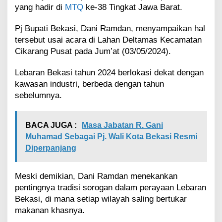
u
yang hadir di
MTQ
ke-38 Tingkat Jawa Barat.
d
a
Pj Bupati Bekasi, Dani Ramdan, menyampaikan hal
y
tersebut usai acara di Lahan Deltamas Kecamatan
a
Cikarang Pusat pada Jum’at (03/05/2024).
D
a
Lebaran Bekasi tahun 2024 berlokasi dekat dengan
e
r
kawasan industri, berbeda dengan tahun
a
sebelumnya.
h
d
a
BACA JUGA :
Masa Jabatan R. Gani
n
Muhamad Sebagai Pj. Wali Kota Bekasi Resmi
K
e
Diperpanjang
s
e
Meski demikian, Dani Ramdan menekankan
n
i
pentingnya tradisi sorogan dalam perayaan Lebaran
a
Bekasi, di mana setiap wilayah saling bertukar
n
makanan khasnya.
I