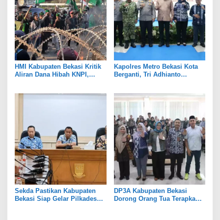
HMI Kabupaten Bekasi Kritik
Kapolres Metro Bekasi Kota
Aliran Dana Hibah KNPI,
Berganti, Tri Adhianto
Tekankan Transparansi
Tekankan Penguatan Sinergi
Sekda Pastikan Kabupaten
DP3A Kabupaten Bekasi
Bekasi Siap Gelar Pilkades
Dorong Orang Tua Terapkan
Serentak 2026
Pola Asuh Digital untuk
Lindungi Anak