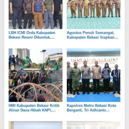
LBH ICMI Orda Kabupaten
Agustus Penuh Semangat,
Bekasi Resmi Dibentuk,
Kabupaten Bekasi Siapkan
Fokus Edukasi dan
Rangkaian Peringatan Tiga
Pendampingan Hukum
Hari Besar
HMI Kabupaten Bekasi Kritik
Kapolres Metro Bekasi Kota
Aliran Dana Hibah KNPI,
Berganti, Tri Adhianto
Tekankan Transparansi
Tekankan Penguatan Sinergi