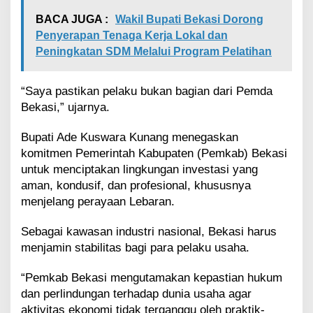
u
k
BACA JUGA :
Wakil Bupati Bekasi Dorong
a
Penyerapan Tenaga Kerja Lokal dan
n
Peningkatan SDM Melalui Program Pelatihan
P
e
g
“Saya pastikan pelaku bukan bagian dari Pemda
a
Bekasi,” ujarnya.
w
a
i
Bupati Ade Kuswara Kunang menegaskan
P
komitmen Pemerintah Kabupaten (Pemkab) Bekasi
e
untuk menciptakan lingkungan investasi yang
m
aman, kondusif, dan profesional, khususnya
d
a
menjelang perayaan Lebaran.
Sebagai kawasan industri nasional, Bekasi harus
menjamin stabilitas bagi para pelaku usaha.
“Pemkab Bekasi mengutamakan kepastian hukum
dan perlindungan terhadap dunia usaha agar
aktivitas ekonomi tidak terganggu oleh praktik-