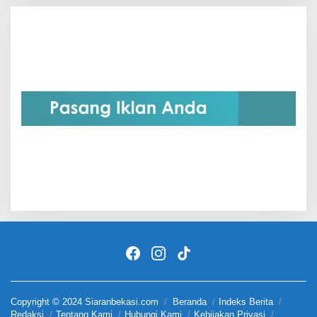
Copyright © 2024 Siaranbekasi.com
Beranda
Indeks Berita
Redaksi
Tentang Kami
Hubungi Kami
Kebijakan Privasi