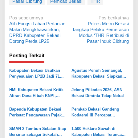
Pasar Cibitung
Pemkab Bekasi
THR
N
Pos sebelumnya
Pos berikutnya
Alih Fungsi Lahan Pertanian
Polres Metro Bekasi
a
Makin Mengkhawatirkan,
Tangkap Pelaku Pemerasan
v
DPRD Kabupaten Bekasi
Modus ‘THR’ Retribusi di
Dorong Perda LP2B
Pasar Induk Cibitung
i
g
Posting Terkait
a
s
Kabupaten Bekasi Usulkan
Agustus Penuh Semangat,
Penyesuaian LP2B Jadi 71
Kabupaten Bekasi Siapkan
i
Persen, Jaga Keseimbangan
Rangkaian Peringatan Tiga
p
Industri dan Pertanian
Hari Besar
HMI Kabupaten Bekasi Kritik
Jelang Pilkades 2026, ASN
o
Aliran Dana Hibah KNPI,
Bekasi Diminta Tetap Netral
Tekankan Transparansi
s
Bapenda Kabupaten Bekasi
Pemkab Bekasi Gandeng
Perketat Pengawasan Pajak
Kodaeral III Percepat
Air Tanah, Kejar PAD 2026
Pembangunan Kawasan
Pesisir
SMAN 2 Tambun Selatan Siap
1.500 Hektare Sawah di
Bersinar sebagai Sekolah
Kabupaten Bekasi Terancam