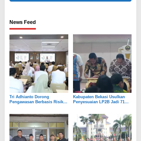
News Feed
Tri Adhianto Dorong
Kabupaten Bekasi Usulkan
Pengawasan Berbasis Risiko,
Penyesuaian LP2B Jadi 71
Pemkot Bekasi Perkuat Tata
Persen, Jaga Keseimbangan
Kelola
Industri dan Pertanian