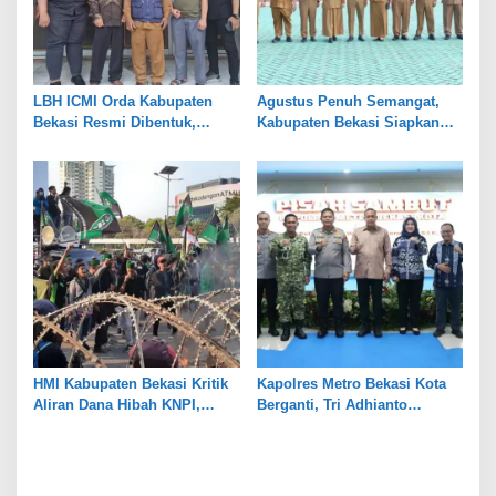
LBH ICMI Orda Kabupaten
Agustus Penuh Semangat,
Bekasi Resmi Dibentuk,
Kabupaten Bekasi Siapkan
Fokus Edukasi dan
Rangkaian Peringatan Tiga
Pendampingan Hukum
Hari Besar
HMI Kabupaten Bekasi Kritik
Kapolres Metro Bekasi Kota
Aliran Dana Hibah KNPI,
Berganti, Tri Adhianto
Tekankan Transparansi
Tekankan Penguatan Sinergi