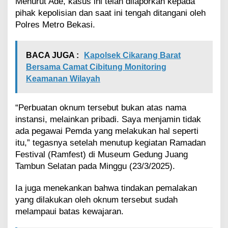
Menurut Ade, kasus ini telah dilaporkan kepada
e
pihak kepolisian dan saat ini tengah ditangani oleh
P
Polres Metro Bekasi.
e
d
a
g
BACA JUGA :
Kapolsek Cikarang Barat
a
Bersama Camat Cibitung Monitoring
n
Keamanan Wilayah
g
P
a
“Perbuatan oknum tersebut bukan atas nama
s
instansi, melainkan pribadi. Saya menjamin tidak
a
ada pegawai Pemda yang melakukan hal seperti
r
C
itu,” tegasnya setelah menutup kegiatan Ramadan
i
Festival (Ramfest) di Museum Gedung Juang
b
Tambun Selatan pada Minggu (23/3/2025).
i
t
Ia juga menekankan bahwa tindakan pemalakan
u
yang dilakukan oleh oknum tersebut sudah
n
g
melampaui batas kewajaran.
B