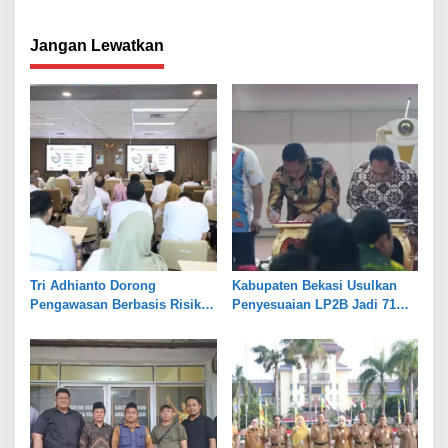
Maung Jabar
Kekeringan, 217 Bangunan
Liar Siap Ditertibkan
Jangan Lewatkan
Tri Adhianto Dorong
Kabupaten Bekasi Usulkan
Pengawasan Berbasis Risiko,
Penyesuaian LP2B Jadi 71
Pemkot Bekasi Perkuat Tata
Persen, Jaga Keseimbangan
Kelola
Industri dan Pertanian