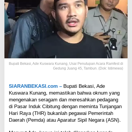
s
t
i
k
a
n
O
k
n
u
m
y
Bupati Bekasi, Ade Kuswara Kunang, Usai Penutupan Acara Ramfest di
a
Gedung Juang 45, Tambun. (Dok: Istimewa)
n
g
M
SIARANBEKASI.com –
Bupati Bekasi, Ade
i
Kuswara Kunang, memastikan bahwa oknum yang
n
mengenakan seragam dan meresahkan pedagang
t
di Pasar Induk Cibitung dengan meminta Tunjangan
a
Hari Raya (THR) bukanlah pegawai Pemerintah
T
H
Daerah (Pemda) atau Aparatur Sipil Negara (ASN).
R
k