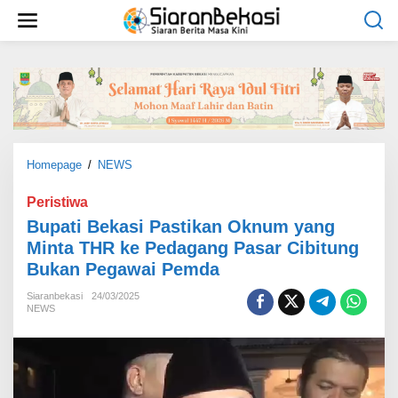
L
e
w
a
t
i
k
e
k
o
Homepage
/
NEWS
B
n
u
t
p
Peristiwa
e
a
Bupati Bekasi Pastikan Oknum yang
n
t
Minta THR ke Pedagang Pasar Cibitung
i
Bukan Pegawai Pemda
B
e
Siaranbekasi
24/03/2025
k
NEWS
a
s
i
P
a